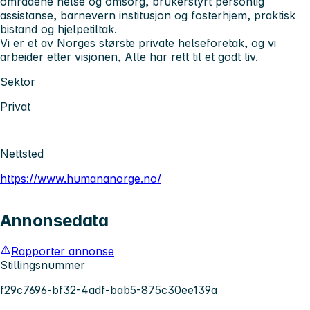
områdene helse og omsorg, brukerstyrt personlig
assistanse, barnevern institusjon og fosterhjem, praktisk
bistand og hjelpetiltak.
Vi er et av Norges største private helseforetak, og vi
arbeider etter visjonen, Alle har rett til et godt liv.
Sektor
Privat
Nettsted
https://www.humananorge.no/
Annonsedata
Rapporter annonse
Stillingsnummer
f29c7696-bf32-4adf-bab5-875c30ee139a