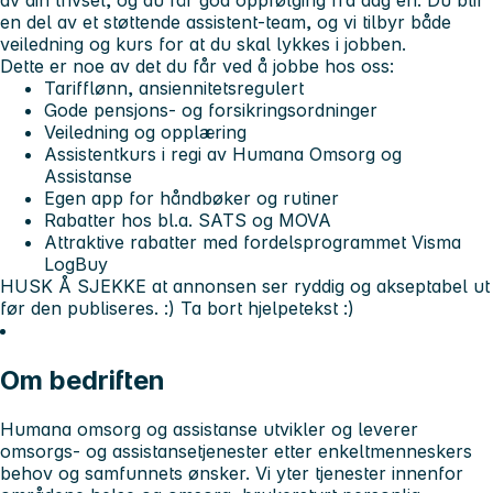
av din trivsel, og du får god oppfølging fra dag én. Du blir
en del av et støttende
assistent-team
, og vi tilbyr både
veiledning og kurs for at du skal lykkes i jobben.
Dette er noe av det du får ved å jobbe hos oss:
Tarifflønn, ansiennitetsregulert
Gode pensjons- og forsikringsordninger
Veiledning og opplæring
Assistentkurs i regi av Humana Omsorg og
Assistanse
Egen app for håndbøker og rutiner
Rabatter hos bl.a. SATS og MOVA
Attraktive rabatter med fordelsprogrammet Visma
LogBuy
HUSK Å SJEKKE at annonsen ser ryddig og akseptabel ut
før den publiseres. :) Ta bort hjelpetekst :)
Om bedriften
Humana omsorg og assistanse utvikler og leverer
omsorgs- og assistansetjenester etter enkeltmenneskers
behov og samfunnets ønsker. Vi yter tjenester innenfor