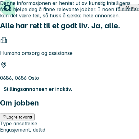
Denne informasjonen er hentet ut av kunstig intelligens
Hopp til innhold
Meny
for å hjelpe deg å finne relevante jobber. I noen få tilfeller
kan det være feil, så husk å sjekke hele annonsen.
Alle har rett til et godt liv. Ja, alle.
Humana omsorg og assistanse
0686, 0686 Oslo
Stillingsannonsen er inaktiv.
Om jobben
Lagre favoritt
Type ansettelse
Engasjement, deltid