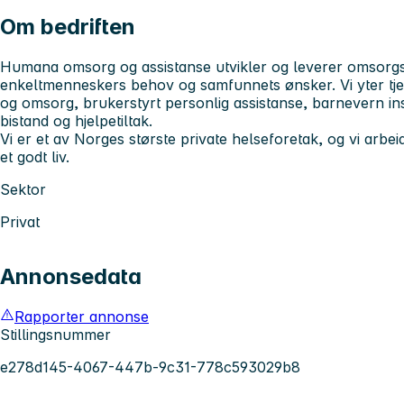
Om bedriften
Humana omsorg og assistanse utvikler og leverer omsorgs-
enkeltmenneskers behov og samfunnets ønsker. Vi yter tj
og omsorg, brukerstyrt personlig assistanse, barnevern ins
bistand og hjelpetiltak.
Vi er et av Norges største private helseforetak, og vi arbeide
et godt liv.
Sektor
Privat
Annonsedata
Rapporter annonse
Stillingsnummer
e278d145-4067-447b-9c31-778c593029b8