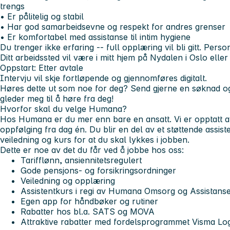
trengs
• Er pålitelig og stabil
• Har god samarbeidsevne og respekt for andres grenser
• Er komfortabel med assistanse til intim hygiene
Du trenger ikke erfaring -- full opplæring vil bli gitt. Pers
Ditt arbeidssted vil være i mitt hjem på Nydalen i Oslo elle
Oppstart: Etter avtale
Intervju vil skje fortløpende og gjennomføres digitalt.
Høres dette ut som noe for deg? Send gjerne en søknad og f
gleder meg til å høre fra deg!
Hvorfor skal du velge Humana?
Hos Humana er du mer enn bare en ansatt. Vi er opptatt av 
oppfølging fra dag én. Du blir en del av et støttende
assist
veiledning og kurs for at du skal lykkes i jobben.
Dette er noe av det du får ved å jobbe hos oss:
Tarifflønn, ansiennitetsregulert
Gode pensjons- og forsikringsordninger
Veiledning og opplæring
Assistentkurs i regi av Humana Omsorg og Assistans
Egen app for håndbøker og rutiner
Rabatter hos bl.a. SATS og MOVA
Attraktive rabatter med fordelsprogrammet Visma L