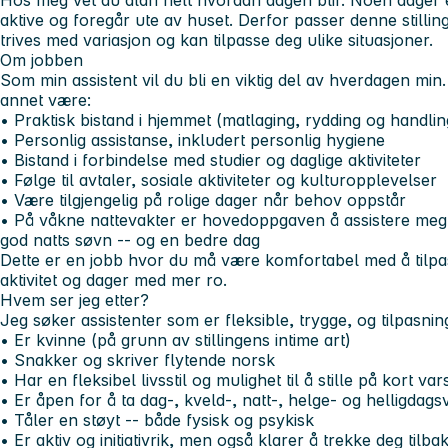
Hos meg vet du aldri helt hvordan dagen blir. Noen dager 
aktive og foregår ute av huset. Derfor passer denne stillin
trives med variasjon og kan tilpasse deg ulike situasjoner.
Om jobben
Som min assistent vil du bli en viktig del av hverdagen mi
annet være:
• Praktisk bistand i hjemmet (matlaging, rydding og handlin
• Personlig assistanse, inkludert personlig hygiene
• Bistand i forbindelse med studier og daglige aktiviteter
• Følge til avtaler, sosiale aktiviteter og kulturopplevelser
• Være tilgjengelig på rolige dager når behov oppstår
• På våkne nattevakter er hovedoppgaven å assistere meg 
god natts søvn -- og en bedre dag
Dette er en jobb hvor du må være komfortabel med å tilp
aktivitet og dager med mer ro.
Hvem ser jeg etter?
Jeg søker assistenter som er fleksible, trygge, og tilpasning
• Er kvinne (på grunn av stillingens intime art)
• Snakker og skriver flytende norsk
• Har en fleksibel livsstil og mulighet til å stille på kort var
• Er åpen for å ta dag-, kveld-, natt-, helge- og helligdag
• Tåler en støyt -- både fysisk og psykisk
• Er aktiv og initiativrik, men også klarer å trekke deg til