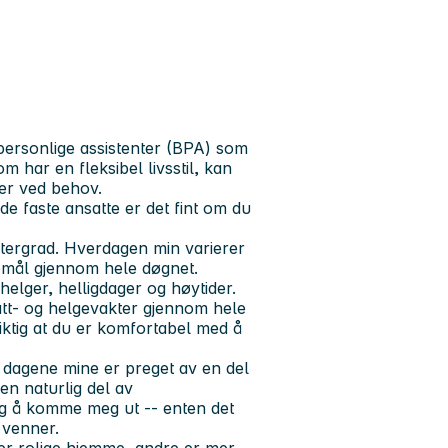
personlige assistenter (BPA) som
som har en fleksibel livsstil, kan
ter ved behov.
de faste ansatte er det fint om du
stergrad. Hverdagen min varierer
øremål gjennom hele døgnet.
 helger, helligdager og høytider.
natt- og helgevakter gjennom hele
iktig at du er komfortabel med å
 dagene mine er preget av en del
en naturlig del av
jeg å komme meg ut -- enten det
d venner.