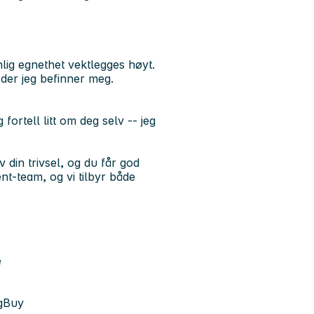
onlig egnethet vektlegges høyt.
r der jeg befinner meg.
ortell litt om deg selv -- jeg
din trivsel, og du får god
ent-team
, og vi tilbyr både
e
ogBuy