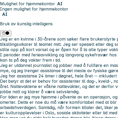
Mulighet for hjemmekontor
AI
Ingen mulighet for hjemmekontor
AI
Bruk av kunstig intelligens
Jeg er en kvinne i 30-årene som søker flere brukerstyrte 
tilkallingsvikarer til teamet mitt. Jeg ser spesielt etter deg 
stille opp på kort varsel og er åpen for å ta alle typer vak
I perioder med ferieavvikling og langvarig sykefravær hos 
kan ta på deg vakter frem i tid.
Jeg er utdannet journalist og jobber med å fullføre en ma
mye, og jeg trenger assistanse til det meste av fysiske gj
Jeg har assistanse 24 timer i døgnet, hele året -- inkludert
Det betyr at det er behov for assistenter til dag-, kveld-, 
året. Nattevaktene er våkne nattevakter, og det er derfor v
jobbe natt og klarer å være selvstendig.
For tiden er jeg mye hjemme i påvente av en operasjon, og
smerter. Dette er noe du må være komfortabel med at blir 
arbeidshverdagen. Samtidig, når formen tillater det, liker 
er kulturopplevelser i Oslo, sosiale aktiviteter eller tid me