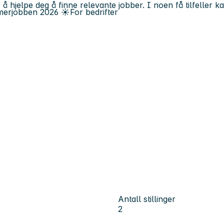
 å hjelpe deg å finne relevante jobber. I noen få tilfeller 
erjobben
2026
☀️
For bedrifter
Antall stillinger
2