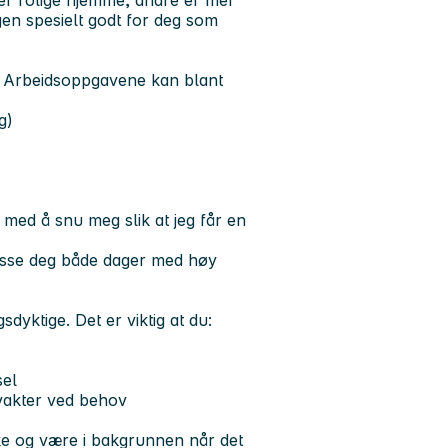
er rolige hjemme, andre er mer
gen spesielt godt for deg som
n. Arbeidsoppgavene kan blant
g)
med å snu meg slik at jeg får en
asse deg både dager med høy
sdyktige. Det er viktig at du:
sel
svakter ved behov
bake og være i bakgrunnen når det