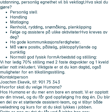
utdanning, personlig egnethet vil bli vektlagt.
Hva skal du
gjøre?
Personlig stell
Handling
Matlaging
Renhold, rydding, snømåking, plenklipping
Følge og assistere på ulike aktiviteter
Hva kreves av
deg?
Ha gode kommunikasjonsferdigheter.
Må være positiv, pålitelig, pliktoppfyllende og
punktlig
Normalt god fysisk form
Arbeidstid og stillling:
Vi har ledig 70% stilling med 2 faste dagvakter og 1 kveld
eller natt inkludert. Viktigste er at du kan dagtid, også
muligheter for en tilkallingsstilling.
Kontaktperson
Joachim Ekevik, tlf: 901 75 343
Hvorfor skal du velge Humana?
Hos Humana er du mer enn bare en ansatt. Vi er opptatt
av din trivsel, og du får god oppfølging fra dag én. Du blir
en del av et støttende
assistent-team
, og vi tilbyr både
veiledning og kurs for at du skal lykkes i jobben.