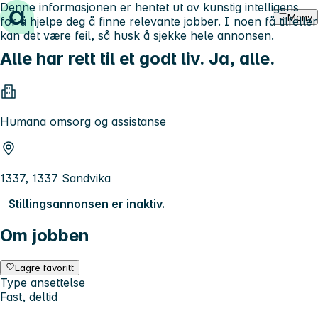
Denne informasjonen er hentet ut av kunstig intelligens
Hopp til innhold
Meny
for å hjelpe deg å finne relevante jobber. I noen få tilfeller
kan det være feil, så husk å sjekke hele annonsen.
Alle har rett til et godt liv. Ja, alle.
Humana omsorg og assistanse
1337, 1337 Sandvika
Stillingsannonsen er inaktiv.
Om jobben
Lagre favoritt
Type ansettelse
Fast, deltid