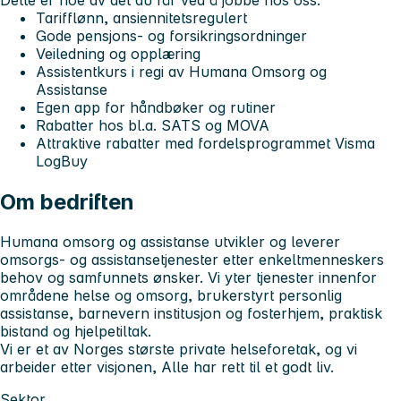
Dette er noe av det du får ved å jobbe hos oss:
Tarifflønn, ansiennitetsregulert
Gode pensjons- og forsikringsordninger
Veiledning og opplæring
Assistentkurs i regi av Humana Omsorg og
Assistanse
Egen app for håndbøker og rutiner
Rabatter hos bl.a. SATS og MOVA
Attraktive rabatter med fordelsprogrammet Visma
LogBuy
Om bedriften
Humana omsorg og assistanse utvikler og leverer
omsorgs- og assistansetjenester etter enkeltmenneskers
behov og samfunnets ønsker. Vi yter tjenester innenfor
områdene helse og omsorg, brukerstyrt personlig
assistanse, barnevern institusjon og fosterhjem, praktisk
bistand og hjelpetiltak.
Vi er et av Norges største private helseforetak, og vi
arbeider etter visjonen, Alle har rett til et godt liv.
Sektor