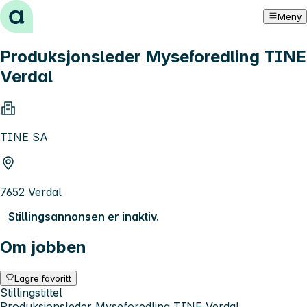
Hopp til innhold
Meny
Produksjonsleder Myseforedling TINE
Verdal
TINE SA
7652 Verdal
Stillingsannonsen er inaktiv.
Om jobben
Lagre favoritt
Stillingstittel
Produksjonsleder Myseforedling TINE Verdal