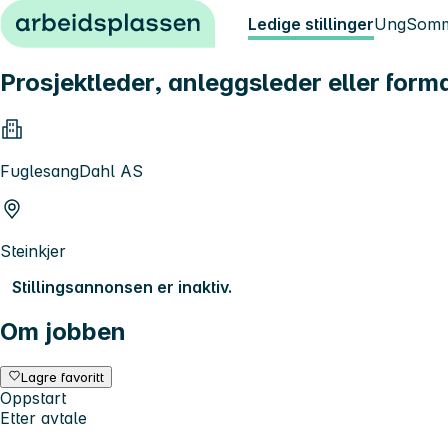
Hopp til innhold
Ledige stillinger
Ung
Somm
Prosjektleder, anleggsleder eller forma
FuglesangDahl AS
Steinkjer
Stillingsannonsen er inaktiv.
Om jobben
Lagre favoritt
Oppstart
Etter avtale