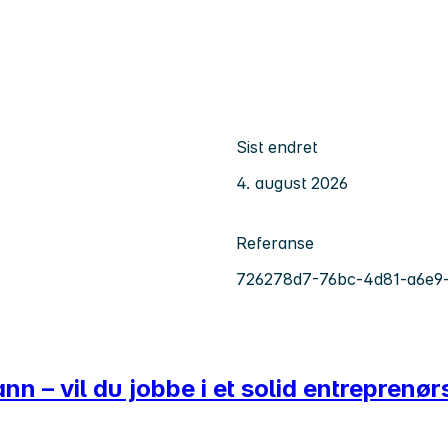
Sist endret
4. august 2026
Referanse
726278d7-76bc-4d81-a6e9-
nn – vil du jobbe i et solid entreprenø