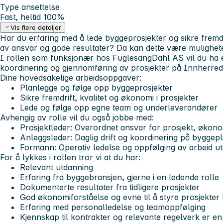
Type ansettelse
Fast, heltid 100%
Vis flere detaljer
Har du erfaring med å lede byggeprosjekter og sikre fremd
av ansvar og gode resultater? Da kan dette være mulighete
I rollen som funksjonær hos FuglesangDahl AS vil du ha en
koordinering og gjennomføring av prosjekter på Innherred
Dine hovedsakelige arbeidsoppgaver:
Planlegge og følge opp byggeprosjekter
Sikre fremdrift, kvalitet og økonomi i prosjekter
Lede og følge opp egne team og underleverandører
Avhengig av rolle vil du også jobbe med:
Prosjektleder: Overordnet ansvar for prosjekt, økon
Anleggsleder: Daglig drift og koordinering på byggep
Formann: Operativ ledelse og oppfølging av arbeid ut
For å lykkes i rollen tror vi at du har:
Relevant utdanning
Erfaring fra byggebransjen, gjerne i en ledende rolle
Dokumenterte resultater fra tidligere prosjekter
God økonomiforståelse og evne til å styre prosjekter
Erfaring med personalledelse og teamoppfølging
Kjennskap til kontrakter og relevante regelverk er en