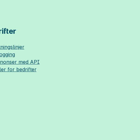
ifter
ningslinjer
logging
nnonser med API
ler for bedrifter