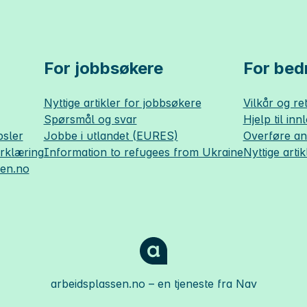
For jobbsøkere
For bedr
Nyttige artikler for jobbsøkere
Vilkår og ret
Spørsmål og svar
Hjelp til inn
sler
Jobbe i utlandet (EURES)
Overføre a
erklæring
Information to refugees from Ukraine
Nyttige artik
sen.no
arbeidsplassen.no
– en tjeneste fra Nav