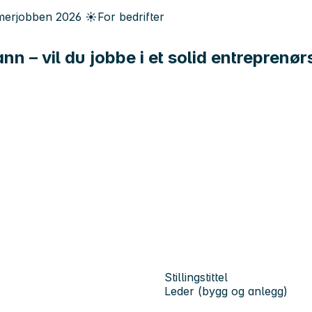
erjobben
2026
☀️
For bedrifter
nn – vil du jobbe i et solid entreprenø
Stillingstittel
Leder (bygg og anlegg)