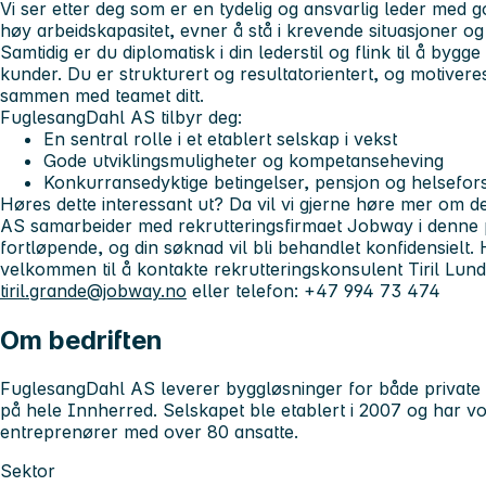
Vi ser etter deg som er en tydelig og ansvarlig leder med
høy arbeidskapasitet, evner å stå i krevende situasjoner og
Samtidig er du diplomatisk i din lederstil og flink til å bygg
kunder. Du er strukturert og resultatorientert, og motiver
sammen med teamet ditt.
FuglesangDahl AS tilbyr deg:
En sentral rolle i et etablert selskap i vekst
Gode utviklingsmuligheter og kompetanseheving
Konkurransedyktige betingelser, pensjon og helsefors
Høres dette interessant ut? Da vil vi gjerne høre mer om de
AS samarbeider med rekrutteringsfirmaet Jobway i denne 
fortløpende, og din søknad vil bli behandlet konfidensielt.
velkommen til å kontakte rekrutteringskonsulent Tiril Lund
tiril.grande@jobway.no
eller telefon: +47 994 73 474
Om bedriften
FuglesangDahl AS leverer byggløsninger for både private 
på hele Innherred. Selskapet ble etablert i 2007 og har vo
entreprenører med over 80 ansatte.
Sektor