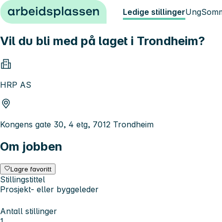
Hopp til innhold
Ledige stillinger
Ung
Somm
Vil du bli med på laget i Trondheim?
HRP AS
Kongens gate 30, 4 etg, 7012 Trondheim
Om jobben
Lagre favoritt
Stillingstittel
Prosjekt- eller byggeleder
Antall stillinger
1