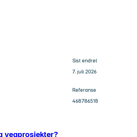
Sist endret
7. juli 2026
Referanse
468786518
g vegprosjekter?