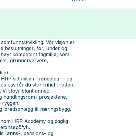
amfunnsutvikling. Vår visjon er
ge beslutninger, før, under og
og høyt kompetent fagmiljø, som
mer, grunnerververe,
lse)
 HRP sitt miljø i Trøndelag -- og
s oss får du stor frihet i rollen,
 Vi tilbyr blant annet:
og handlingsrom i prosjektene,
i ryggen.
g idrettsanlegg til næringsbygg,
gjennom HRP Academy og daglig
etansepåfyll.
e lønns-, pensjons- og