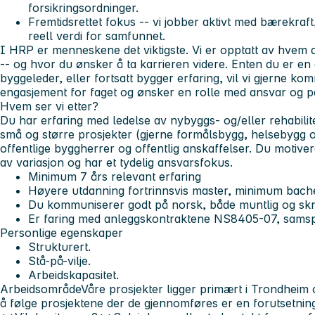
forsikringsordninger.
Fremtidsrettet fokus -- vi jobber aktivt med bærekraft
reell verdi for samfunnet.
I HRP er menneskene det viktigste. Vi er opptatt av hvem d
-- og hvor du ønsker å ta karrieren videre. Enten du er en 
byggeleder, eller fortsatt bygger erfaring, vil vi gjerne k
engasjement for faget og ønsker en rolle med ansvar og p
Hvem ser vi etter?
Du har erfaring med ledelse av nybyggs- og/eller rehabilit
små og større prosjekter (gjerne formålsbygg, helsebygg o
offentlige byggherrer og offentlig anskaffelser. Du motiver
av variasjon og har et tydelig ansvarsfokus.
Minimum 7 års relevant erfaring
Høyere utdanning fortrinnsvis master, minimum bache
Du kommuniserer godt på norsk, både muntlig og skrif
Er faring med anleggskontraktene NS8405-07, samspil
Personlige egenskaper
Strukturert.
Stå-på-vilje.
Arbeidskapasitet.
Arbeidsområde
Våre prosjekter ligger primært i Trondheim og
å følge prosjektene der de gjennomføres er en forutsetnin