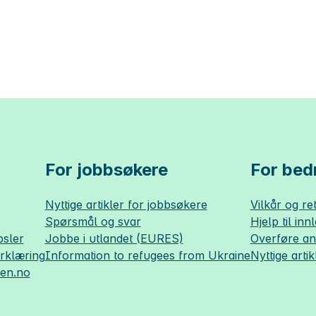
For jobbsøkere
For bedr
Nyttige artikler for jobbsøkere
Vilkår og ret
Spørsmål og svar
Hjelp til inn
sler
Jobbe i utlandet (EURES)
Overføre a
erklæring
Information to refugees from Ukraine
Nyttige artik
sen.no