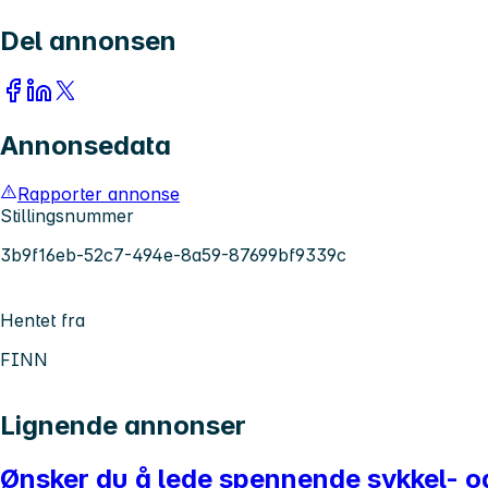
Del annonsen
Annonsedata
Rapporter annonse
Stillingsnummer
3b9f16eb-52c7-494e-8a59-87699bf9339c
Hentet fra
FINN
Lignende annonser
Ønsker du å lede spennende sykkel- o