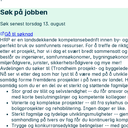
Søk på jobben
Søk senest torsdag 13. august
Gå til søknad
HRP er en landsdekkende kompetansebedrift innen by- og s
perfekt bruk av samfunnets ressurser. For å treffe de rikti
etter et prosjekt, har vi i dag et svært bredt sammensatt 
består av ingeniører, samfunnsøkonomer, bygningsøkono
miljørådgivere, jurister, sikkerhetsrådgivere og mye mer!
Avdelingen du søker til (Trondheim prosjekt- og byggelede
Nå ser vi etter deg som har lyst til å være med på å utvikle
samtidig forme fremtidens prosjekter i på tvers av landet. Ho
samtidig som du er en del av et sterkt og støttende fagmiljø.
Stor grad av tillit og selvstendighet -- du får ansvar 
med korte beslutningslinjer og kompetente kollegaer 
Varierte og komplekse prosjekter -- alt fra sykehus o
boligprosjekter og rehabilitering. Ingen dager er like.
Sterkt fagmiljø og tydelige utviklingsmuligheter -- 
samhandling på tvers av fag får du kontinuerlig komp
Trygge og konkurransedyktige betingelser -- med god