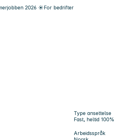
erjobben
2026
☀️
For bedrifter
Type ansettelse
Fast, heltid 100%
Arbeidsspråk
Norsk