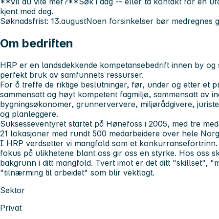
**Vil du vite mer?**Søk i dag -- eller ta kontakt for en ufor
kjent med deg.
Søknadsfrist: 13.augustNoen forsinkelser bør medregnes gr
Om bedriften
HRP er en landsdekkende kompetansebedrift innen by og sa
perfekt bruk av samfunnets ressurser.
For å treffe de riktige beslutninger, før, under og etter et p
sammensatt og høyt kompetent fagmiljø, sammensatt av i
bygningsøkonomer, grunnerververe, miljørådgivere, jurister
og planleggere.
Suksesseventyret startet på Hønefoss i 2005, med tre medar
21 lokasjoner med rundt 500 medarbeidere over hele Norg
I HRP verdsetter vi mangfold som et konkurransefortrinn.
fokus på ulikhetene blant oss gir oss en styrke. Hos oss sk
bakgrunn i ditt mangfold. Tvert imot er det ditt "skillset", 
"tilnærming til arbeidet" som blir vektlagt.
Sektor
Privat