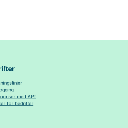
ifter
ningslinjer
logging
nnonser med API
ler for bedrifter