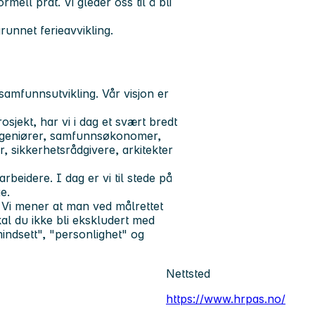
mell prat. Vi gleder oss til å bli
unnet ferieavvikling.
mfunnsutvikling. Vår visjon er
rosjekt, har vi i dag et svært bredt
ngeniører, samfunnsøkonomer,
, sikkerhetsrådgivere, arkitekter
beidere. I dag er vi til stede på
e.
 Vi mener at man ved målrettet
al du ikke bli ekskludert med
"mindsett", "personlighet" og
Nettsted
https://www.hrpas.no/