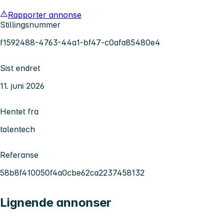
Rapporter annonse
Stillingsnummer
f1592488-4763-44a1-bf47-c0afa85480e4
Sist endret
11. juni 2026
Hentet fra
talentech
Referanse
58b8f410050f4a0cbe62ca2237458132
Lignende annonser