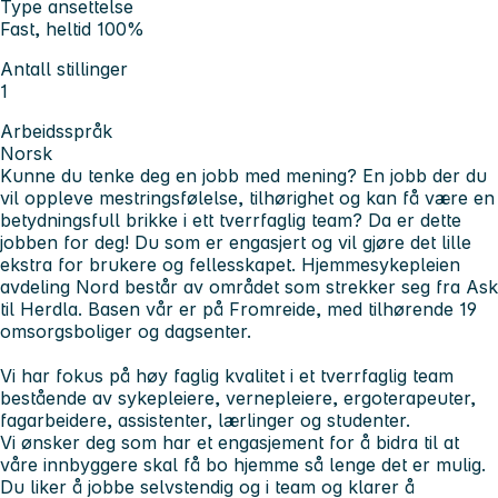
Type ansettelse
Fast, heltid 100%
Antall stillinger
1
Arbeidsspråk
Norsk
Kunne du tenke deg en jobb med mening? En jobb der du
vil oppleve mestringsfølelse, tilhørighet og kan få være en
betydningsfull brikke i ett tverrfaglig team? Da er dette
jobben for deg! Du som er engasjert og vil gjøre det lille
ekstra for brukere og fellesskapet. Hjemmesykepleien
avdeling Nord består av området som strekker seg fra Ask
til Herdla. Basen vår er på Fromreide, med tilhørende 19
omsorgsboliger og dagsenter.
Vi har fokus på høy faglig kvalitet i et tverrfaglig team
bestående av sykepleiere, vernepleiere, ergoterapeuter,
fagarbeidere, assistenter, lærlinger og studenter.
Vi ønsker deg som har et engasjement for å bidra til at
våre innbyggere skal få bo hjemme så lenge det er mulig.
Du liker å jobbe selvstendig og i team og klarer å