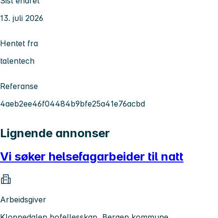
Sist endret
13. juli 2026
Hentet fra
talentech
Referanse
4aeb2ee46f04484b9bfe25a41e76acbd
Lignende annonser
Vi søker helsefagarbeider til natt
Arbeidsgiver
Kloppedalen bofellesskap, Bergen kommune