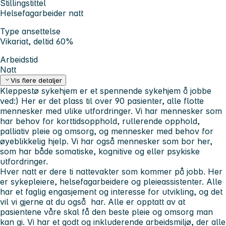
Stillingstittel
Helsefagarbeider natt
Type ansettelse
Vikariat, deltid 60%
Arbeidstid
Natt
Vis flere detaljer
Kleppestø sykehjem er et spennende sykehjem å jobbe
ved:) Her er det plass til over 90 pasienter, alle flotte
mennesker med ulike utfordringer. Vi har mennesker som
har behov for korttidsopphold, rullerende opphold,
palliativ pleie og omsorg, og mennesker med behov for
øyeblikkelig hjelp. Vi har også mennesker som bor her,
som har både somatiske, kognitive og eller psykiske
utfordringer.
Hver natt er dere ti nattevakter som kommer på jobb. Her
er sykepleiere, helsefagarbeidere og pleieassistenter. Alle
har et faglig engasjement og interesse for utvikling, og det
vil vi gjerne at du også har. Alle er opptatt av at
pasientene våre skal få den beste pleie og omsorg man
kan gi. Vi har et godt og inkluderende arbeidsmiljø, der alle