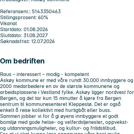
Referansenr.: 5143350463
Stillingsprosent: 60%
Vikariat
Startdato: 01.08.2026
Sluttdato: 31.08.2027
Søknadsfrist: 12.07.2026
Om bedriften
Raus – interessert – modig - kompetent
Askøy kommune er med våre rundt 30.000 innbyggere og
2000 medarbeidere en av de største kommunene og
arbeidsplassene i Vestland fylke. Askøy ligger nordvest for
Bergen, og det tar kun 15 minutter å kjøre fra Bergen
sentrum til kommunesenteret Kleppestø. Det er også
enkelt å reise kollektivt med hurtigbåt eller buss.
Sammen jobber vi for å gi øyens innbyggere et godt
bomiljø med gode helse- og velferdstjenester, oppvekst-
og utdanningsmuligheter, og kultur- og fritidstilbud.
For at vi skal kunne løse oppgavene våre best mulig