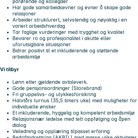
pårørende og kollegaer
Har gode samarbeidsevner og evner å skape gode
relasjoner
Arbeider strukturert, selvstendig og nøyaktig i en
variert arbeidshverdag
Tar faglige vurderinger med trygghet og kvalitet
Bevarer ro og profesjonalitet i akutte eller
uforutsigbare situasjoner
Bidrar positivt til et inkluderende og støttende
arbeidsmiljø
Vi tilbyr
Lønn etter gjeldende avtaleverk.
Gode pensjonsordninger (Storebrand)
Fri gruppelivs- og ulykkesforsikring
Halvtårs turnus (35,5 timers uke) med muligheter for
individuelle ønsker
Et inkluderende, hyggelig og kompetent arbeidsmiljø
Relasjonsnær ledelse med tett oppfølging og åpen
dialog
Veiledning og opplæring tilpasset erfaring
Bedriftsidrettslag (AKBIL) med masse ulike aktiviteter