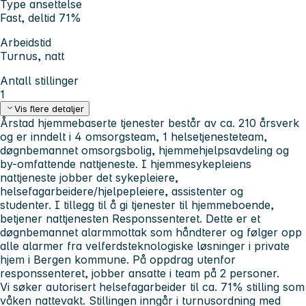
Type ansettelse
Fast, deltid 71%
Arbeidstid
Turnus, natt
Antall stillinger
1
Vis flere detaljer
Årstad hjemmebaserte tjenester består av ca. 210 årsverk
og er inndelt i 4 omsorgsteam, 1 helsetjenesteteam,
døgnbemannet omsorgsbolig, hjemmehjelpsavdeling og
by-omfattende nattjeneste. I hjemmesykepleiens
nattjeneste jobber det sykepleiere,
helsefagarbeidere/hjelpepleiere, assistenter og
studenter. I tillegg til å gi tjenester til hjemmeboende,
betjener nattjenesten Responssenteret. Dette er et
døgnbemannet alarmmottak som håndterer og følger opp
alle alarmer fra velferdsteknologiske løsninger i private
hjem i Bergen kommune. På oppdrag utenfor
responssenteret, jobber ansatte i team på 2 personer.
Vi søker autorisert helsefagarbeider til ca. 71% stilling som
våken nattevakt. Stillingen inngår i turnusordning med