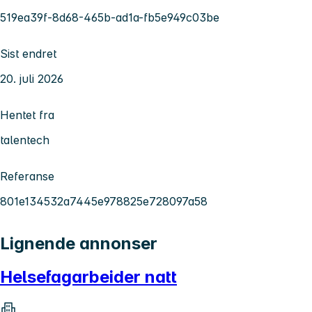
519ea39f-8d68-465b-ad1a-fb5e949c03be
Sist endret
20. juli 2026
Hentet fra
talentech
Referanse
801e134532a7445e978825e728097a58
Lignende annonser
Helsefagarbeider natt