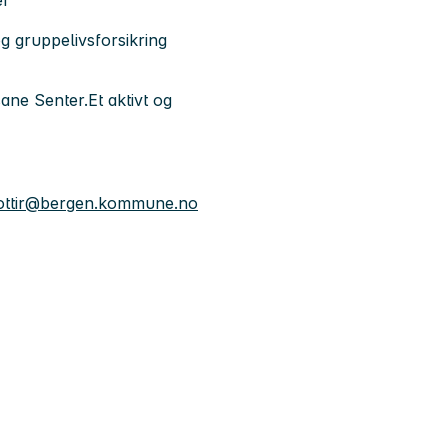
er
g gruppelivsforsikring
ane Senter.Et aktivt og
sdottir@bergen.kommune.no