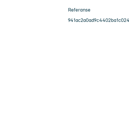
Referanse
941ac2a0ad9c4402ba1c02