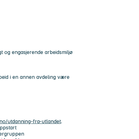
t og engasjerende arbeidsmiljø
arbeid i en annen avdeling være
r.no/utdanning-fra-utlandet
.
oppstart
kergruppen