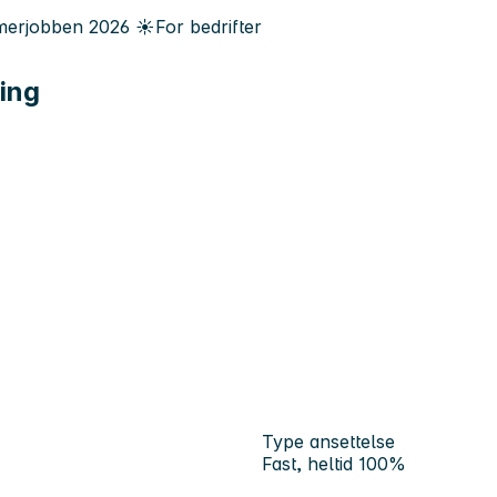
erjobben
2026
☀️
For bedrifter
lling
Type ansettelse
Fast, heltid 100%