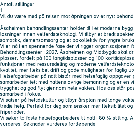
Antall stillinger
1
Vil du være med på reisen mot åpningen av et nytt behand
Åsaheimen behandlingssenter holder til i et moderne byg
løsninger innen velferdsteknologi. Vi tilbyr et bredt spekter
somatikk, demensomsorg og et bokollektiv for yngre bruk
Vi er nå i en spennende fase der vi rigger organisasjonen
Behandlingssenter i 2027. Åsaheimen og Midtbygda skal dri
plasser, fordelt på 100 langtidsplasser og 100 korttidsplasse
funksjoner med ressursdeling og moderne velferdsteknologi
kvalitet, mer fleksibel drift og gode muligheter for faglig u
Helsefagarbeider på natt bistår med helsefaglig oppgaver 
samarbeider tett med nattens øvrige bemanning og er en vikti
trygghet og god flyt gjennom hele vakten. Hos oss står pasi
samarbeid i fokus.
Vi satser på heltidskultur og tilbyr årsplan med lange vakt
tredje helg. Perfekt for deg som ønsker mer fleksibilitet
friperioder.
Vi søker to faste helsefagarbeidere til natt i 80 % stilling.
vurderes. Søknader vurderes fortløpende.