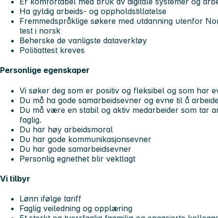
Er komfortabel med bruk av digitale systemer og arb
Ha gyldig arbeids- og oppholdstillatelse
Fremmedspråklige søkere med utdanning utenfor No
test i norsk
Beherske de vanligste dataverktøy
Politiattest kreves
Personlige egenskaper
Vi søker deg som er positiv og fleksibel og som har ev
Du må ha gode samarbeidsevner og evne til å arbeide
Du må være en stabil og aktiv medarbeider som tar a
faglig.
Du har høy arbeidsmoral
Du har gode kommunikasjonsevner
Du har gode samarbeidsevner
Personlig egnethet blir vektlagt
Vi tilbyr
Lønn ifølge tariff
Faglig veiledning og opplæring