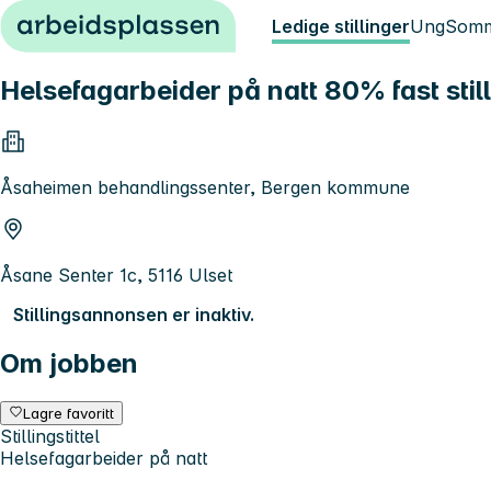
Hopp til innhold
Ledige stillinger
Ung
Somm
Helsefagarbeider på natt 80% fast sti
Åsaheimen behandlingssenter, Bergen kommune
Åsane Senter 1c, 5116 Ulset
Stillingsannonsen er inaktiv.
Om jobben
Lagre favoritt
Stillingstittel
Helsefagarbeider på natt