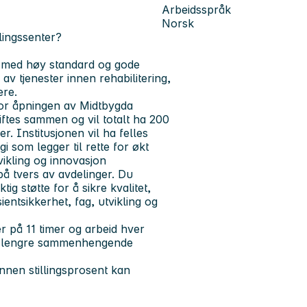
Arbeidsspråk
Norsk
lingssenter?
g med høy standard og gode
 av tjenester innen rehabilitering,
ere.
 for åpningen av Midtbygda
ftes sammen og vil totalt ha 200
r. Institusjonen vil ha felles
 som legger til rette for økt
tvikling og innovasjon
på tvers av avdelinger. Du
g støtte for å sikre kvalitet,
entsikkerhet, fag, utvikling og
er på 11 timer og arbeid hver
 og lengre sammenhengende
 Annen stillingsprosent kan