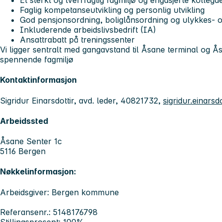
Et sterkt og tverrfaglig fagmiljø og engasjerte kollega
Faglig kompetanseutvikling og personlig utvikling
God pensjonsordning, boliglånsordning og ulykkes- o
Inkluderende arbeidslivsbedrift (IA)
Ansattrabatt på treningssenter
Vi ligger sentralt med gangavstand til Åsane terminal og Ås
spennende fagmiljø
Kontaktinformasjon
Sigridur Einarsdottir, avd. leder, 40821732,
sigridur.einar
Arbeidssted
Åsane Senter 1c
5116 Bergen
Nøkkelinformasjon:
Arbeidsgiver: Bergen kommune
Referansenr.: 5148176798
Stillingsprosent: 100%