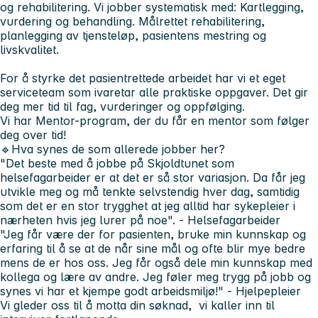
og rehabilitering. Vi jobber systematisk med: Kartlegging,
vurdering og behandling. Målrettet rehabilitering,
planlegging av tjensteløp, pasientens mestring og
livskvalitet.
For å styrke det pasientrettede arbeidet har vi et eget
serviceteam som ivaretar alle praktiske oppgaver.
Det gir
deg mer tid til fag, vurderinger og oppfølging.
Vi har Mentor-program, der du får en mentor som følger
deg over tid!
🔹
Hva synes de som allerede jobber her?
"Det beste med å jobbe på Skjoldtunet som
helsefagarbeider er at det er så stor variasjon. Da får jeg
utvikle meg og må tenkte selvstendig hver dag, samtidig
som det er en stor trygghet at jeg alltid har sykepleier i
nærheten hvis jeg lurer på noe
". - Helsefagarbeider
"Jeg får være der for pasienten, bruke min kunnskap og
erfaring til å se at de når sine mål og ofte blir mye bedre
mens de er hos oss. Jeg får også dele min kunnskap med
kollega og lære av andre. Jeg føler meg trygg på jobb og
synes vi har et kjempe godt arbeidsmiljø!"
- Hjelpepleier
Vi gleder oss til å motta din søknad, vi kaller inn til