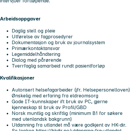
intervjuer fortløpende.
Arbeidsoppgaver
Daglig stell og pleie
Utførelse av fagprosedyrer
Dokumentasjon og bruk av journalsystem
Primærkontaktansvar
Legemiddelhåndtering
Dialog med pårørende
Tverrfaglig samarbeid rundt pasientforløp
Kvalifikasjoner
Autorisert helsefagarbeider (jfr. Helsepersonelloven)
Ønskelig med erfaring fra eldreomsorg
Gode IT-kunnskaper ift bruk av PC, gjerne
kjenneskap til bruk av Profil/GBD
Norsk muntlig og skriftlig (minimum B1 for søkere
med utenlandsk bakgrunn)
Utdanning fra utlandet må være godkjent av HK-dir.
Se lenken
https://hkdir.no/utdanning-fra-utlandet