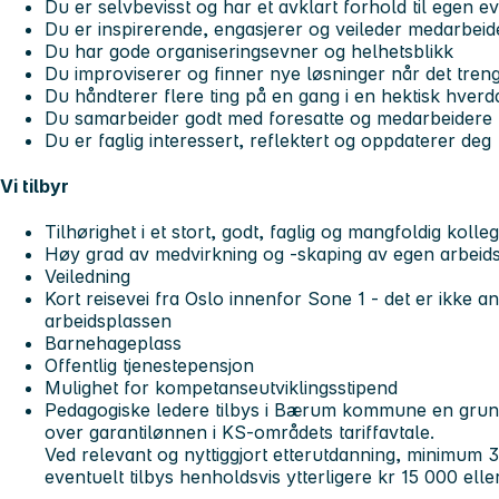
Du er selvbevisst og har et avklart forhold til ege
Du er inspirerende, engasjerer og veileder medarbeid
Du har gode organiseringsevner og helhetsblikk
Du improviserer og finner nye løsninger når det tren
Du håndterer flere ting på en gang i en hektisk hverd
Du samarbeider godt med foresatte og medarbeidere
Du er faglig interessert, reflektert og oppdaterer deg
Vi tilbyr
Tilhørighet i et stort, godt, faglig og mangfoldig kolle
Høy grad av medvirkning og -skaping av egen arbeids
Veiledning
Kort reisevei fra Oslo innenfor Sone 1 - det er ikke an
arbeidsplassen
Barnehageplass
Offentlig tjenestepensjon
Mulighet for kompetanseutviklingsstipend
Pedagogiske ledere tilbys i Bærum kommune en grunn
over garantilønnen i KS-områdets tariffavtale.
Ved relevant og nyttiggjort etterutdanning, minimum 3
eventuelt tilbys henholdsvis ytterligere kr 15 000 ell