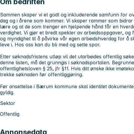
Om bedriften
Sammen skaper vi et godt og inkluderende samfunn for ov
dag og i årene som kommer. Vi skaper rammer som bidrar ti
lære og at de som trenger en hjelpende hånd får en hverd
verdighet. Vi gjør et bredt spekter av arbeidsoppgaver, og fell
og myndighet til å påvirke vår egen arbeidshverdag for å 
leve i.
Hos oss kan du bli med og sette spor.
Etter søknadsfristens utløp vil det utarbeides offentlig søke
denne listen, må det grunngis i søknadsportalen. Begrunnelse
offentlighetsloven § 25, jfr §11. Hvis ditt ønske ikke imøtek
trekke søknaden før offentliggjøring.
Før ansettelse i Bærum kommune skal identitet dokumenter
gyldig.
Sektor
Offentlig
Annonsedata