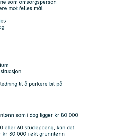
n evne som omsorgsperson
ere mot felles mål
ges
ag
gium
situasjon
ledning til å parkere bil på
lønn som i dag ligger kr 80 000
0 eller 60 studiepoeng, kan det
er kr 30 000 i økt grunnlønn