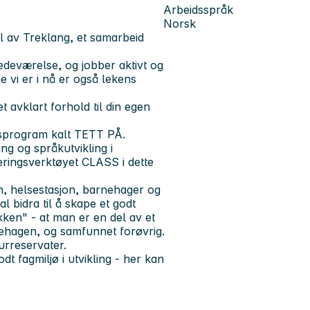
Arbeidsspråk
Norsk
l av Treklang, et samarbeid
edeværelse, og jobber aktivt og
 vi er i nå er også lekens
 avklart forhold til din egen
gsprogram kalt TETT PÅ.
ng og språkutvikling i
ringsverktøyet CLASS i dette
en, helsestasjon, barnehager og
l bidra til å skape et godt
ken" - at man er en del av et
nehagen, og samfunnet forøvrig.
urreservater.
t fagmiljø i utvikling - her kan