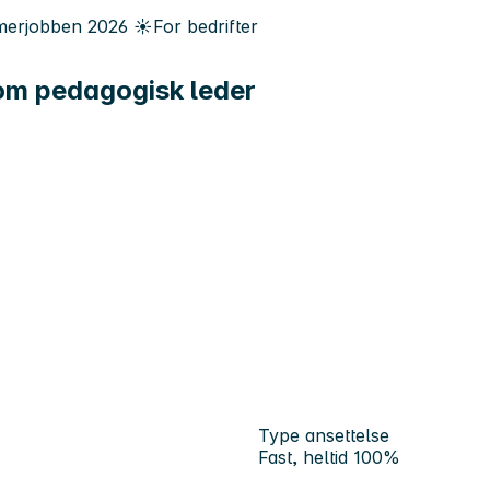
erjobben
2026
☀️
For bedrifter
om pedagogisk leder
Type ansettelse
Fast, heltid 100%