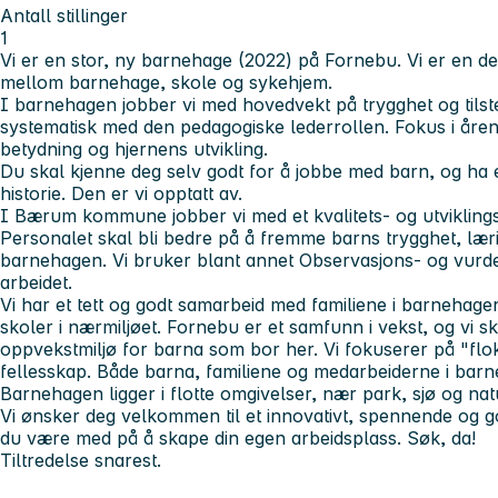
Antall stillinger
1
Vi er en stor, ny barnehage (2022) på Fornebu. Vi er en de
mellom barnehage, skole og sykehjem.
I barnehagen jobber vi med hovedvekt på trygghet og tilst
systematisk med den pedagogiske lederrollen. Fokus i årene
betydning og hjernens utvikling.
Du skal kjenne deg selv godt for å jobbe med barn, og ha et
historie. Den er vi opptatt av.
I Bærum kommune jobber vi med et kvalitets- og utviklin
Personalet skal bli bedre på å fremme barns trygghet, læri
barnehagen. Vi bruker blant annet Observasjons- og vurde
arbeidet.
Vi har et tett og godt samarbeid med familiene i barnehag
skoler i nærmiljøet. Fornebu er et samfunn i vekst, og vi ska
oppvekstmiljø for barna som bor her. Vi fokuserer på "flok
fellesskap. Både barna, familiene og medarbeiderne i bar
Barnehagen ligger i flotte omgivelser, nær park, sjø og nat
Vi ønsker deg velkommen til et innovativt, spennende og god
du være med på å skape din egen arbeidsplass. Søk, da!
Tiltredelse snarest.