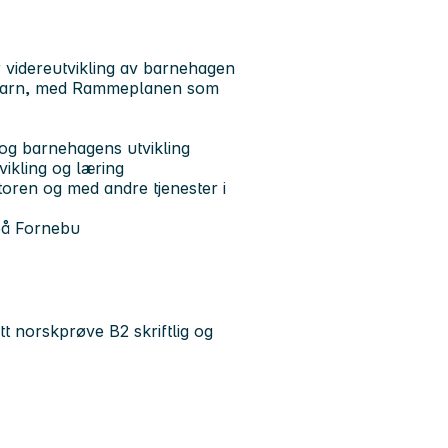
 videreutvikling av barnehagen
 barn, med Rammeplanen som
g og barnehagens utvikling
vikling og læring
toren og med andre tjenester i
 på Fornebu
t norskprøve B2 skriftlig og