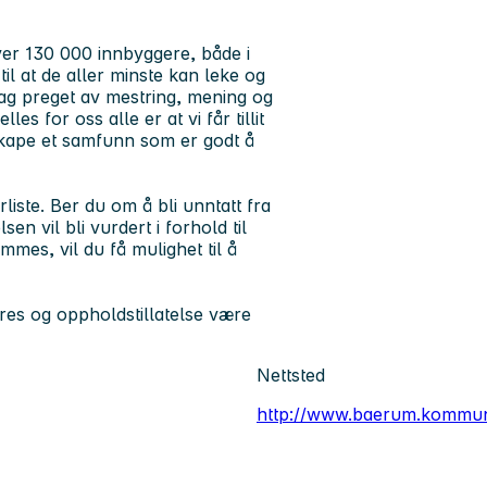
er 130 000 innbyggere, både i
l at de aller minste kan leke og
ag preget av mestring, mening og
es for oss alle er at vi får tillit
skape et samfunn som er godt å
rliste. Ber du om å bli unntatt fra
n vil bli vurdert i forhold til
ommes, vil du få mulighet til å
es og oppholdstillatelse være
Nettsted
http://www.baerum.kommu