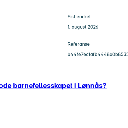
Sist endret
1. august 2026
Referanse
b44fe7ec1afb4448a0b853
gode barnefellesskapet i Lønnås?