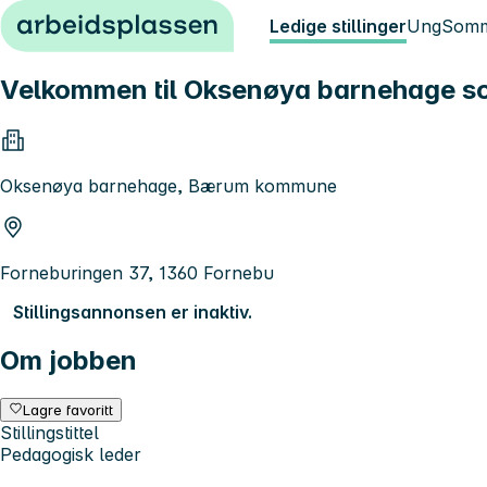
Hopp til innhold
Ledige stillinger
Ung
Somm
Velkommen til Oksenøya barnehage s
Oksenøya barnehage, Bærum kommune
Forneburingen 37, 1360 Fornebu
Stillingsannonsen er inaktiv.
Om jobben
Lagre favoritt
Stillingstittel
Pedagogisk leder