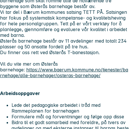
barnehage som skal romme alle de nåværende tre
byggene som Østerås barnehage består av.
Vi tar del i Bærum kommunes satsing TETT PÅ. Satsingen
har fokus på systematisk kompetanse- og kvalitetsheving
for hele personalgruppen. Tett på er vårt verktøy for å
planlegge, gjennomføre og evaluere vår kvalitet i arbeidet
med barna.
Østerås barnehage består av 11 avdelinger med totalt 234
plasser og 50 ansatte fordelt på tre hus.
Du finner oss rett ved Østerås T-banestasjon.
Vil du vite mer om Østerås
barnehage:
https://www.baerum.kommune.no/tjenester/ba
rnehage/alle-barnehager/osteras-barnehage/
Arbeidsoppgaver
Lede det pedagogiske arbeidet i tråd med
Rammeplanen for barnehagen
Formulere mål og forventninger og følge opp disse
Bidra til et godt samarbeid med foreldre, på tvers av
avdelinger og med eksterne instanser til barnas beste