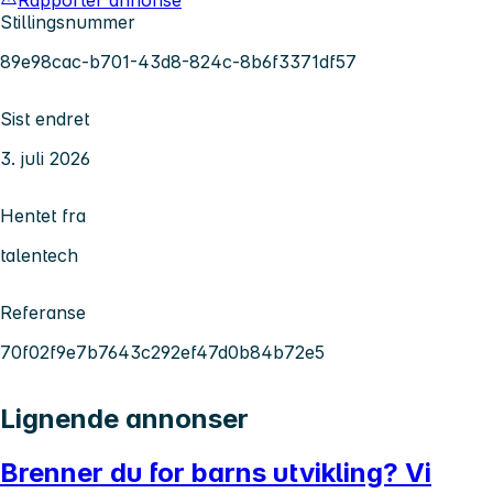
Rapporter annonse
Stillingsnummer
89e98cac-b701-43d8-824c-8b6f3371df57
Sist endret
3. juli 2026
Hentet fra
talentech
Referanse
70f02f9e7b7643c292ef47d0b84b72e5
Lignende annonser
Brenner du for barns utvikling? Vi