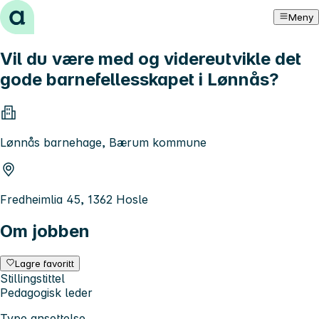
Hopp til innhold
Meny
Vil du være med og videreutvikle det
gode barnefellesskapet i Lønnås?
Lønnås barnehage, Bærum kommune
Fredheimlia 45, 1362 Hosle
Om jobben
Lagre favoritt
Stillingstittel
Pedagogisk leder
Type ansettelse