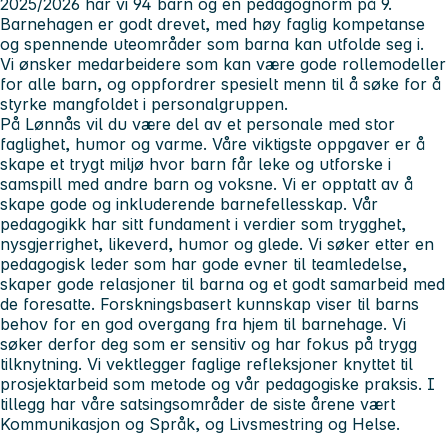
2025/2026 har vi 94 barn og en pedagognorm på 9.
Barnehagen er godt drevet, med høy faglig kompetanse
og spennende uteområder som barna kan utfolde seg i.
Vi ønsker medarbeidere som kan være gode rollemodeller
for alle barn, og oppfordrer spesielt menn til å søke for å
styrke mangfoldet i personalgruppen.
På Lønnås vil du være del av et personale med stor
faglighet, humor og varme. Våre viktigste oppgaver er å
skape et trygt miljø hvor barn får leke og utforske i
samspill med andre barn og voksne. Vi er opptatt av å
skape gode og inkluderende barnefellesskap. Vår
pedagogikk har sitt fundament i verdier som trygghet,
nysgjerrighet, likeverd, humor og glede. Vi søker etter en
pedagogisk leder som har gode evner til teamledelse,
skaper gode relasjoner til barna og et godt samarbeid med
de foresatte. Forskningsbasert kunnskap viser til barns
behov for en god overgang fra hjem til barnehage. Vi
søker derfor deg som er sensitiv og har fokus på trygg
tilknytning. Vi vektlegger faglige refleksjoner knyttet til
prosjektarbeid som metode og vår pedagogiske praksis. I
tillegg har våre satsingsområder de siste årene vært
Kommunikasjon og Språk, og Livsmestring og Helse.