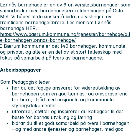
Lønnås barnehage er en av 9 universitetsbarnehager som
samarbeider med barnehagelærerutdanningen på Oslo
Met. Vi håper at du ønsker å bidra i utviklingen av
fremtidens barnehagelærere. Les mer om Lønnås
barnehage HER. :
https://www.baerum.kommune.no/tjenester/barnehage/all
e-barnehager/lonnas-barnehage/
I Bærum kommune er det 140 barnehager, kommunale
og private, og alle er en del av et stort fellesskap med
fokus på samarbeid på tvers av barnehagene.
Arbeidsoppgaver
Som Pedagogisk leder
har du det faglige ansvaret for videreutvikling av
barnehagen som en god lærings- og omsorgsarena
for barn, i tråd med nasjonale og kommunale
styringsdokumenter
utfordrer, støtter og inspirerer du kollegaer til det
beste for barnas utvikling og læring
bidrar du til et godt samarbeid på tvers i barnehagen
- og med andre tjenester og barnehager, med god