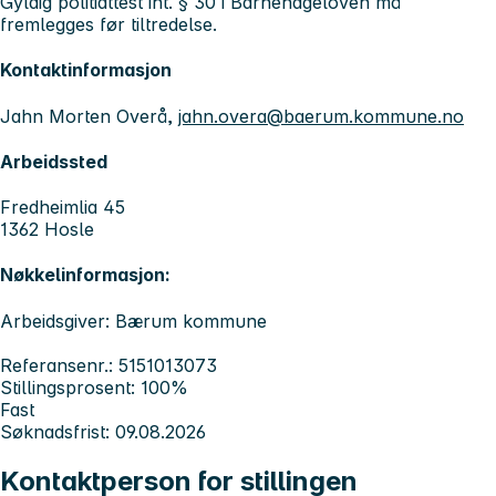
Gyldig politiattest iht. § 30 i Barnehageloven må
fremlegges før tiltredelse.
Kontaktinformasjon
Jahn Morten Overå,
jahn.overa@baerum.kommune.no
Arbeidssted
Fredheimlia 45
1362 Hosle
Nøkkelinformasjon:
Arbeidsgiver: Bærum kommune
Referansenr.: 5151013073
Stillingsprosent: 100%
Fast
Søknadsfrist: 09.08.2026
Kontaktperson for stillingen