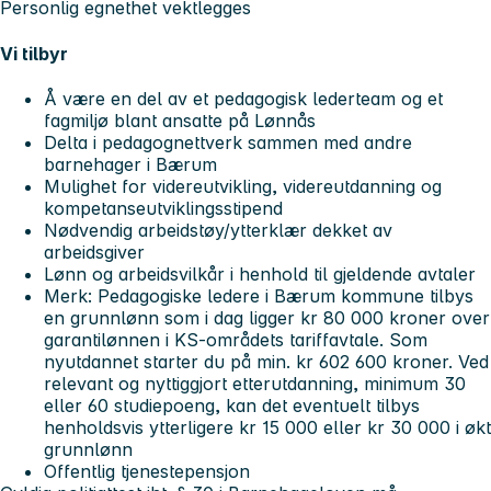
Personlig egnethet vektlegges
Vi tilbyr
Å være en del av et pedagogisk lederteam og et
fagmiljø blant ansatte på Lønnås
Delta i pedagognettverk sammen med andre
barnehager i Bærum
Mulighet for videreutvikling, videreutdanning og
kompetanseutviklingsstipend
Nødvendig arbeidstøy/ytterklær dekket av
arbeidsgiver
Lønn og arbeidsvilkår i henhold til gjeldende avtaler
Merk: Pedagogiske ledere i Bærum kommune tilbys
en grunnlønn som i dag ligger kr 80 000 kroner over
garantilønnen i KS-områdets tariffavtale. Som
nyutdannet starter du på min. kr 602 600 kroner. Ved
relevant og nyttiggjort etterutdanning, minimum 30
eller 60 studiepoeng, kan det eventuelt tilbys
henholdsvis ytterligere kr 15 000 eller kr 30 000 i økt
grunnlønn
Offentlig tjenestepensjon