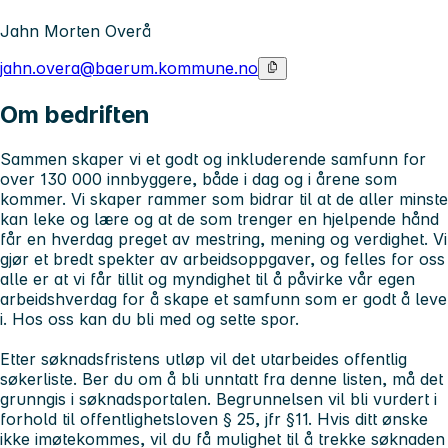
Jahn Morten Overå
jahn.overa@baerum.kommune.no
Om bedriften
Sammen skaper vi et godt og inkluderende samfunn for
over 130 000 innbyggere, både i dag og i årene som
kommer. Vi skaper rammer som bidrar til at de aller minste
kan leke og lære og at de som trenger en hjelpende hånd
får en hverdag preget av mestring, mening og verdighet. Vi
gjør et bredt spekter av arbeidsoppgaver, og felles for oss
alle er at vi får tillit og myndighet til å påvirke vår egen
arbeidshverdag for å skape et samfunn som er godt å leve
i.
Hos oss kan du bli med og sette spor.
Etter søknadsfristens utløp vil det utarbeides offentlig
søkerliste. Ber du om å bli unntatt fra denne listen, må det
grunngis i søknadsportalen. Begrunnelsen vil bli vurdert i
forhold til offentlighetsloven § 25, jfr §11. Hvis ditt ønske
ikke imøtekommes, vil du få mulighet til å trekke søknaden