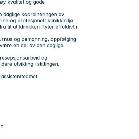
øy kvalitet og gode
en daglige koordineringen av
erne og profesjonelt klinikkmiljø.
 til at klinikken flyter effektivt i
 turnus og bemanning, oppfølging
du være en del av den daglige
 resepsjonsarbeid og
ere utvikling i stillingen.
 assistentteamet
en