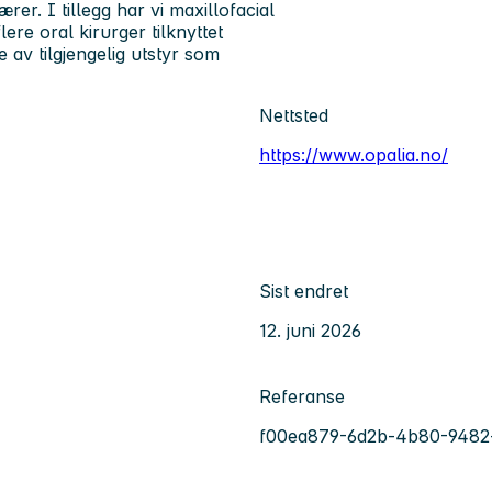
er. I tillegg har vi maxillofacial
ere oral kirurger tilknyttet
 av tilgjengelig utstyr som
Nettsted
https://www.opalia.no/
Sist endret
12. juni 2026
Referanse
f00ea879-6d2b-4b80-9482