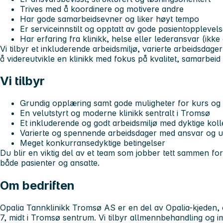
Trives med å koordinere og motivere andre
Har gode samarbeidsevner og liker høyt tempo
Er serviceinnstilt og opptatt av gode pasientopplevels
Har erfaring fra klinikk, helse eller lederansvar (ikke
Vi tilbyr et inkluderende arbeidsmiljø, varierte arbeidsdag
å videreutvikle en klinikk med fokus på kvalitet, samarbeid 
Vi tilbyr
Grundig opplæring samt gode muligheter for kurs og f
En velutstyrt og moderne klinikk sentralt i Tromsø
Et inkluderende og godt arbeidsmiljø med dyktige kol
Varierte og spennende arbeidsdager med ansvar og ut
Meget konkurransedyktige betingelser
Du blir en viktig del av et team som jobber tett sammen fo
både pasienter og ansatte.
Om bedriften
Opalia Tannklinikk Tromsø AS er en del av Opalia-kjeden, o
7, midt i Tromsø sentrum. Vi tilbyr allmennbehandling og imp