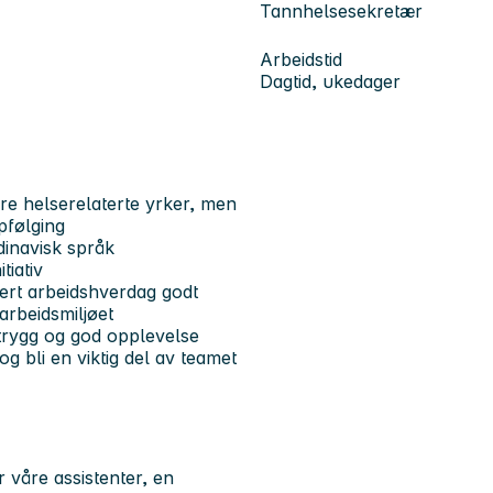
Tannhelsesekretær
Arbeidstid
Dagtid, ukedager
dre helserelaterte yrker, men
pfølging
dinavisk språk
tiativ
iert arbeidshverdag godt
arbeidsmiljøet
 trygg og god opplevelse
g bli en viktig del av teamet
r våre assistenter, en