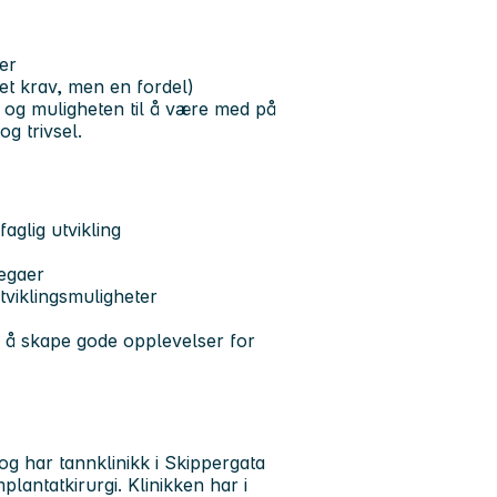
er
 et krav, men en fordel)
er og muligheten til å være med på
og trivsel.
aglig utvikling
legaer
viklingsmuligheter
r å skape gode opplevelser for
g har tannklinikk i Skippergata
lantatkirurgi. Klinikken har i