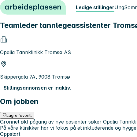
Hopp til innhold
Ledige stillinger
Ung
Somm
Teamleder tannlegeassistenter Troms
Opalia Tannklinikk Tromsø AS
Skippergata 7A, 9008 Tromsø
Stillingsannonsen er inaktiv.
Om jobben
Lagre favoritt
Grunnet økt pågang av nye pasienter søker Opalia Tannkli
På våre klinikker har vi fokus på et inkluderende og hyggel
Oppstart