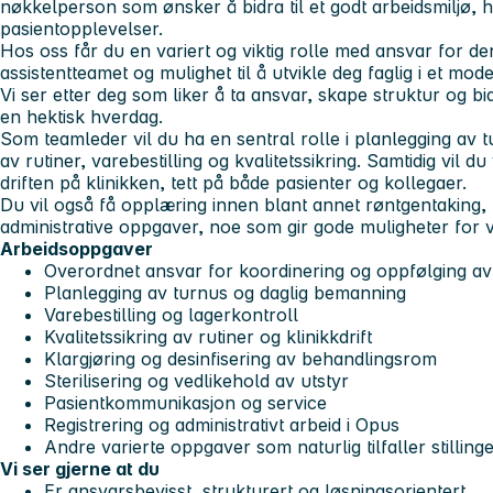
nøkkelperson som ønsker å bidra til et godt arbeidsmiljø, h
pasientopplevelser.
Hos oss får du en variert og viktig rolle med ansvar for d
assistentteamet og mulighet til å utvikle deg faglig i et mod
Vi ser etter deg som liker å ta ansvar, skape struktur og bidra
en hektisk hverdag.
Som teamleder vil du ha en sentral rolle i planlegging av
av rutiner, varebestilling og kvalitetssikring. Samtidig vil 
driften på klinikken, tett på både pasienter og kollegaer.
Du vil også få opplæring innen blant annet røntgentaking,
administrative oppgaver, noe som gir gode muligheter for vid
Arbeidsoppgaver
Overordnet ansvar for koordinering og oppfølging av
Planlegging av turnus og daglig bemanning
Varebestilling og lagerkontroll
Kvalitetssikring av rutiner og klinikkdrift
Klargjøring og desinfisering av behandlingsrom
Sterilisering og vedlikehold av utstyr
Pasientkommunikasjon og service
Registrering og administrativt arbeid i Opus
Andre varierte oppgaver som naturlig tilfaller stilling
Vi ser gjerne at du
Er ansvarsbevisst, strukturert og løsningsorientert