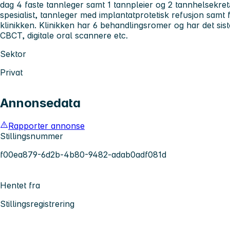
dag 4 faste tannleger samt 1 tannpleier og 2 tannhelsekretær
spesialist, tannleger med implantatprotetisk refusjon samt fl
klinikken. Klinikken har 6 behandlingsromer og har det siste
CBCT, digitale oral scannere etc.
Sektor
Privat
Annonsedata
Rapporter annonse
Stillingsnummer
f00ea879-6d2b-4b80-9482-adab0adf081d
Hentet fra
Stillingsregistrering