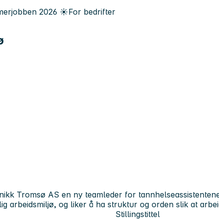
erjobben
2026
☀️
For bedrifter
ø
nikk Tromsø AS en ny teamleder for tannhelseassistentene
ig arbeidsmiljø, og liker å ha struktur og orden slik at arb
Stillingstittel