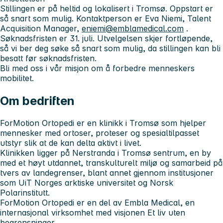
Stillingen er på heltid og lokalisert i Tromsø. Oppstart er
så snart som mulig. Kontaktperson er Eva Niemi, Talent
Acquisition Manager,
eniemi@emblamedical.com
.
Søknadsfristen er 31. juli. Utvelgelsen skjer fortløpende,
så vi ber deg søke så snart som mulig, da stillingen kan bli
besatt før søknadsfristen.
Bli med oss i vår misjon om å forbedre menneskers
mobilitet.
Om bedriften
ForMotion Ortopedi er en klinikk i Tromsø som hjelper
mennesker med ortoser, proteser og spesialtilpasset
utstyr slik at de kan delta aktivt i livet.
Klinikken ligger på Nerstranda i Tromsø sentrum, en by
med et høyt utdannet, transkulturelt miljø og samarbeid på
tvers av landegrenser, blant annet gjennom institusjoner
som UiT Norges arktiske universitet og Norsk
Polarinstitutt.
ForMotion Ortopedi er en del av Embla Medical, en
internasjonal virksomhet med visjonen Et liv uten
begrensninger.