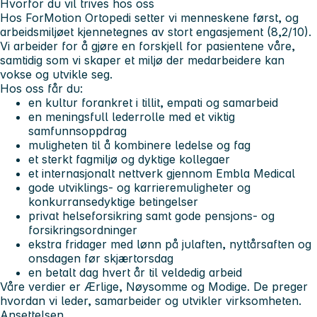
Hvorfor du vil trives hos oss
Hos ForMotion Ortopedi setter vi menneskene først, og
arbeidsmiljøet kjennetegnes av stort engasjement (8,2/10).
Vi arbeider for å gjøre en forskjell for pasientene våre,
samtidig som vi skaper et miljø der medarbeidere kan
vokse og utvikle seg.
Hos oss får du:
en kultur forankret i tillit, empati og samarbeid
en meningsfull lederrolle med et viktig
samfunnsoppdrag
muligheten til å kombinere ledelse og fag
et sterkt fagmiljø og dyktige kollegaer
et internasjonalt nettverk gjennom Embla Medical
gode utviklings- og karrieremuligheter og
konkurransedyktige betingelser
privat helseforsikring samt gode pensjons- og
forsikringsordninger
ekstra fridager med lønn på julaften, nyttårsaften og
onsdagen før skjærtorsdag
en betalt dag hvert år til veldedig arbeid
Våre verdier er
Ærlige, Nøysomme og Modige
. De preger
hvordan vi leder, samarbeider og utvikler virksomheten.
Ansettelsen