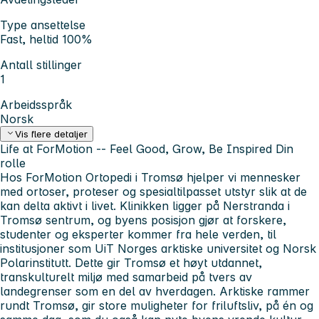
Type ansettelse
Fast, heltid 100%
Antall stillinger
1
Arbeidsspråk
Norsk
Vis flere detaljer
Life at ForMotion -- Feel Good, Grow, Be Inspired
Din
rolle
Hos ForMotion Ortopedi i Tromsø hjelper vi mennesker
med ortoser, proteser og spesialtilpasset utstyr slik at de
kan delta aktivt i livet. Klinikken ligger på Nerstranda i
Tromsø sentrum, og byens posisjon gjør at forskere,
studenter og eksperter kommer fra hele verden, til
institusjoner som UiT Norges arktiske universitet og Norsk
Polarinstitutt. Dette gir Tromsø et høyt utdannet,
transkulturelt miljø med samarbeid på tvers av
landegrenser som en del av hverdagen. Arktiske rammer
rundt Tromsø, gir store muligheter for friluftsliv, på én og