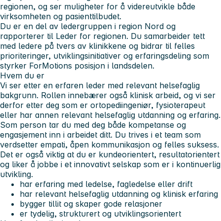
regionen, og ser muligheter for å videreutvikle både
virksomheten og pasienttilbudet.
Du er en del av ledergruppen i region Nord og
rapporterer til Leder for regionen. Du samarbeider tett
med ledere på tvers av klinikkene og bidrar til felles
prioriteringer, utviklingsinitiativer og erfaringsdeling som
styrker ForMotions posisjon i landsdelen.
Hvem du er
Vi ser etter en erfaren leder med relevant helsefaglig
bakgrunn. Rollen innebærer også klinisk arbeid, og vi ser
derfor etter deg som er ortopediingeniør, fysioterapeut
eller har annen relevant helsefaglig utdanning og erfaring.
Som person tar du med deg både kompetanse og
engasjement inn i arbeidet ditt. Du trives i et team som
verdsetter empati, åpen kommunikasjon og felles suksess.
Det er også viktig at du er kundeorientert, resultatorientert
og liker å jobbe i et innovativt selskap som er i kontinuerlig
utvikling.
har erfaring med ledelse, fagledelse eller drift
har relevant helsefaglig utdanning og klinisk erfaring
bygger tillit og skaper gode relasjoner
er tydelig, strukturert og utviklingsorientert