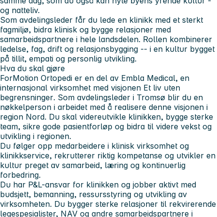
samme dag, som du også kan nyte byens yrende kultur -
og natteliv.
Som avdelingsleder får du lede en klinikk med et sterkt
fagmiljø, bidra klinisk og bygge relasjoner med
samarbeidspartnere i hele landsdelen. Rollen kombinerer
ledelse, fag, drift og relasjonsbygging -- i en kultur bygget
på tillit, empati og personlig utvikling.
Hva du skal gjøre
ForMotion Ortopedi er en del av Embla Medical, en
internasjonal virksomhet med visjonen
Et liv uten
begrensninger
. Som avdelingsleder i Tromsø blir du en
nøkkelperson i arbeidet med å realisere denne visjonen i
region Nord. Du skal videreutvikle klinikken, bygge sterke
team, sikre gode pasientforløp og bidra til videre vekst og
utvikling i regionen.
Du følger opp medarbeidere i klinisk virksomhet og
klinikkservice, rekrutterer riktig kompetanse og utvikler en
kultur preget av samarbeid, læring og kontinuerlig
forbedring.
Du har P&L-ansvar for klinikken og jobber aktivt med
budsjett, bemanning, ressursstyring og utvikling av
virksomheten. Du bygger sterke relasjoner til rekvirerende
legespesialister, NAV og andre samarbeidspartnere i