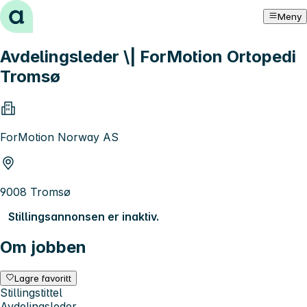
Hopp til innhold
Meny
Avdelingsleder \| ForMotion Ortopedi
Tromsø
ForMotion Norway AS
9008 Tromsø
Stillingsannonsen er inaktiv.
Om jobben
Lagre favoritt
Stillingstittel
Avdelingsleder