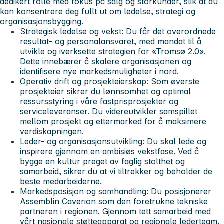
dedikert rolle med fokus på salg og storkunder, slik at du
kan konsentrere deg fullt ut om ledelse, strategi og
organisasjonsbygging.
Strategisk ledelse og vekst:
Du får det overordnede
resultat- og personalansvaret, med mandat til å
utvikle og iverksette strategien for «Tromsø 2.0».
Dette innebærer å skalere organisasjonen og
identifisere nye markedsmuligheter i nord.
Operativ drift og prosjekteierskap:
Som øverste
prosjekteier sikrer du lønnsomhet og optimal
ressursstyring i våre fastprisprosjekter og
serviceleveranser. Du videreutvikler samspillet
mellom prosjekt og ettermarked for å maksimere
verdiskapningen.
Leder- og organisasjonsutvikling:
Du skal lede og
inspirere gjennom en ambisiøs vekstfase. Ved å
bygge en kultur preget av faglig stolthet og
samarbeid, sikrer du at vi tiltrekker og beholder de
beste medarbeiderne.
Markedsposisjon og samhandling:
Du posisjonerer
Assemblin Caverion som den foretrukne tekniske
partneren i regionen. Gjennom tett samarbeid med
vårt nasjonale støtteapparat og regionale lederteam,