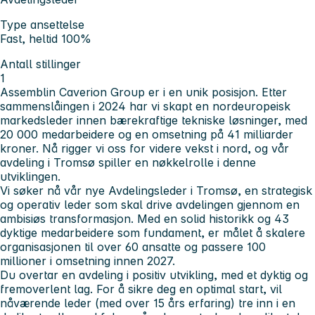
Type ansettelse
Fast, heltid 100%
Antall stillinger
1
Assemblin Caverion Group er i en unik posisjon. Etter
sammenslåingen i 2024 har vi skapt en nordeuropeisk
markedsleder innen bærekraftige tekniske løsninger, med
20 000 medarbeidere og en omsetning på 41 milliarder
kroner. Nå rigger vi oss for videre vekst i nord, og vår
avdeling i Tromsø spiller en nøkkelrolle i denne
utviklingen.
Vi søker nå vår nye Avdelingsleder i Tromsø, en strategisk
og operativ leder som skal drive avdelingen gjennom en
ambisiøs transformasjon. Med en solid historikk og 43
dyktige medarbeidere som fundament, er målet å skalere
organisasjonen til over 60 ansatte og passere 100
millioner i omsetning innen 2027.
Du overtar en avdeling i positiv utvikling, med et dyktig og
fremoverlent lag. For å sikre deg en optimal start, vil
nåværende leder (med over 15 års erfaring) tre inn i en