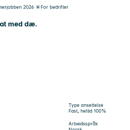
erjobben
2026
☀️
For bedrifter
prat med dæ.
Type ansettelse
Fast, heltid 100%
Arbeidsspråk
Norsk