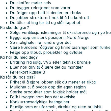
Du skaffer møter selv
Du bygger relasjoner som varer
Du følger opp helt til dealen er i boks
Du jobber strukturert nok til å ha kontroll
Du tåler at ting tar tid og står løpet ut
Ka ska du gjør?
Selge ventilasjonsløsninger til eksisterende og nye k
Bygge opp en sterk posisjon i Nord Norge
Se muligheter før andre gjør det
Være kundens rådgiver og finne løsninger som funke
Følge opp tilbud, prosjekter og avtaler
Ka har du med deg?
Erfaring fra salg, VVS eller teknisk bransje
Eller nok driv til å lære det du mangler
Førerkort klasse B
Ka får du hos oss?
Frihet til å gjøre jobben slik du mener er riktig
Mulighet til å bygge opp din egen region
Sterke produkter som faktisk holder mål
Folk i ryggen som kan det tekniske
Konkurransedyktige betingelser
Et miljø som er uformelt, direkte og uten bullshit