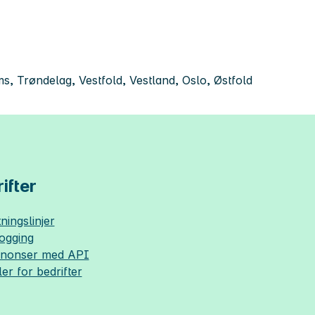
 Trøndelag, Vestfold, Vestland, Oslo, Østfold
ifter
ningslinjer
logging
nnonser med API
ler for bedrifter