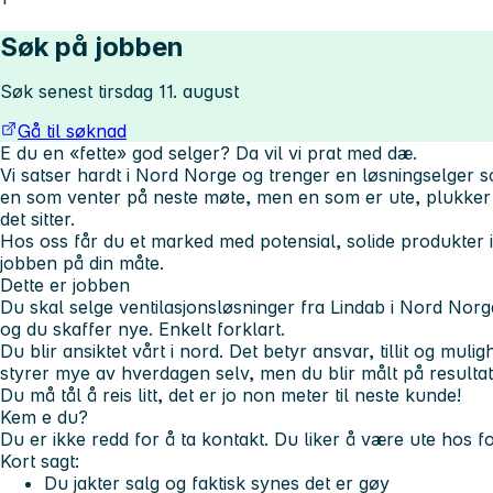
Søk på jobben
Søk senest tirsdag 11. august
Gå til søknad
E du en «fette» god selger? Da vil vi prat med dæ.
Vi satser hardt i Nord Norge og trenger en løsningselger som
en som venter på neste møte, men en som er ute, plukker 
det sitter.
Hos oss får du et marked med potensial, solide produkter i 
jobben på din måte.
Dette er jobben
Du skal selge ventilasjonsløsninger fra Lindab i Nord Norg
og du skaffer nye. Enkelt forklart.
Du blir ansiktet vårt i nord. Det betyr ansvar, tillit og muli
styrer mye av hverdagen selv, men du blir målt på resultat
Du må tål å reis litt, det er jo non meter til neste kunde!
Kem e du?
Du er ikke redd for å ta kontakt. Du liker å være ute hos fo
Kort sagt:
Du jakter salg og faktisk synes det er gøy