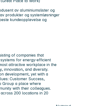
ø (Great Place to Work)
rodusent av aluminiumslister og
r av produkter og systemløsninger
s beste kundeopplevelse og
sisting of companies that
systems for energy-efficient
most attractive workplace in the
y, innovation, and diversity.
n development, yet with a
values: Customer Success,
ab Group a place where
munity with their colleagues.
across 200 locations in 20