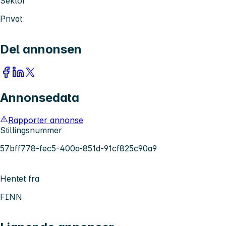
Sektor
Privat
Del annonsen
Annonsedata
Rapporter annonse
Stillingsnummer
57bff778-fec5-400a-851d-91cf825c90a9
Hentet fra
FINN