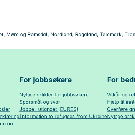
t, Møre og Romsdal, Nordland, Rogaland, Telemark, Troms,
For jobbsøkere
For bedr
Nyttige artikler for jobbsøkere
Vilkår og ret
Spørsmål og svar
Hjelp til inn
sler
Jobbe i utlandet (EURES)
Overføre a
erklæring
Information to refugees from Ukraine
Nyttige artik
sen.no