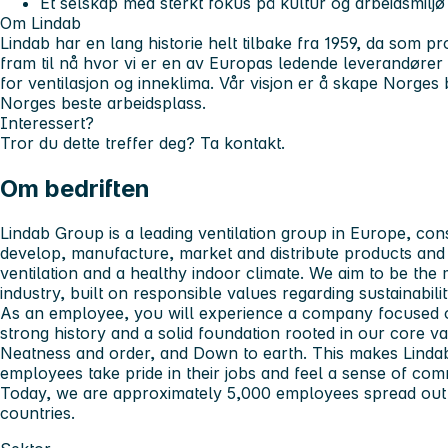
Et selskap med sterkt fokus på kultur og arbeidsmilj
Om Lindab
Lindab har en lang historie helt tilbake fra 1959, da som p
fram til nå hvor vi er en av Europas ledende leverandøre
for ventilasjon og inneklima. Vår visjon er å skape Norge
Norges beste arbeidsplass.
Interessert?
Tror du dette treffer deg? Ta kontakt.
Om bedriften
Lindab Group is a leading ventilation group in Europe, con
develop, manufacture, market and distribute products and 
ventilation and a healthy indoor climate. We aim to be the 
industry, built on responsible values regarding sustainabilit
As an employee, you will experience a company focused o
strong history and a solid foundation rooted in our core 
Neatness and order, and Down to earth. This makes Lind
employees take pride in their jobs and feel a sense of com
Today, we are approximately 5,000 employees spread out 
countries.