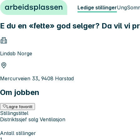
Hopp til innhold
Ledige stillinger
Ung
Somm
E du en «fette» god selger? Da vil vi 
Lindab Norge
Mercurveien 33, 9408 Harstad
Om jobben
Lagre favoritt
Stillingstittel
Distriktssjef salg Ventilasjon
Antall stillinger
1