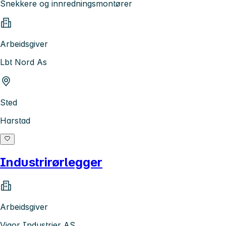
Snekkere og innredningsmontører
Arbeidsgiver
Lbt Nord As
Sted
Harstad
Industrirørlegger
Arbeidsgiver
Vigor Industrier AS