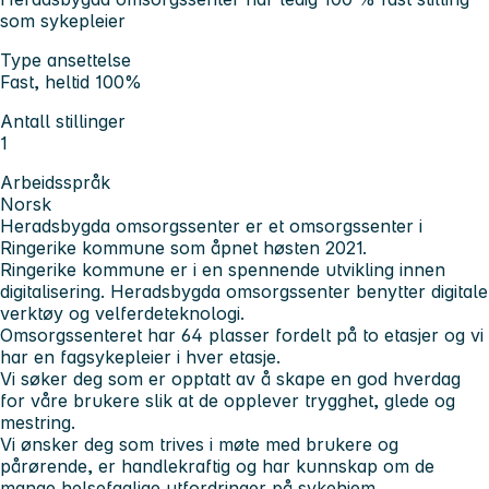
som sykepleier
Type ansettelse
Fast, heltid 100%
Antall stillinger
1
Arbeidsspråk
Norsk
Heradsbygda omsorgssenter er et omsorgssenter i
Ringerike kommune som åpnet høsten 2021.
Ringerike kommune er i en spennende utvikling innen
digitalisering. Heradsbygda omsorgssenter benytter digitale
verktøy og velferdeteknologi.
Omsorgssenteret har 64 plasser fordelt på to etasjer og vi
har en fagsykepleier i hver etasje.
Vi søker deg som er opptatt av å skape en god hverdag
for våre brukere slik at de opplever trygghet, glede og
mestring.
Vi ønsker deg som trives i møte med brukere og
pårørende, er handlekraftig og har kunnskap om de
mange helsefaglige utfordringer på sykehjem.