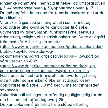
Ringerike kommune i henhold til helse- og omsorgsloven
§ 5-4/ barnehageloven § 30/opplæringsloven § 17-11.
Du må oppfylle kriteriene for tuberkulosekontroll før du
kan tilsettes.
Vi ønsker å gjenspeile mangfoldet i samfunnet og
oppfordrer alle kvalifiserte kandidater til å søke,
uavhengig av alder, kjønn, funksjonsevne, seksuell
orientering, religion eller etnisk bakgrunn. Dette er også i
tråd med vår
Arbeidsgiverpolitikk
(
https://www.ringerike.kommune.no/globalassets/bilder-
blokker-og-filarkiv/bilder-og-
dokumenter/hr/pdf/rr_arbeidsgiverpolitikk_low.pdf
) og
våre verdier «NÆR»
(
https://www.ringerike.kommune.no/innhold/org-og-
admin/om-ringerike-kommune/visjon-og-verdier/
)
Faste ansatte med fortrinnsrett som overtallig, ferdig
attført eller som ønsker å øke sin stillingsprosent,
oppfordres til å søke. Du må begrunne fortrinnsretten i
søknaden.
Søkerlisten til stillingen er offentlig og tilgjengelig for de
om ber om det (offentleglova § 25).
Du kan søke om å bli fritatt fra å stå på offentlig