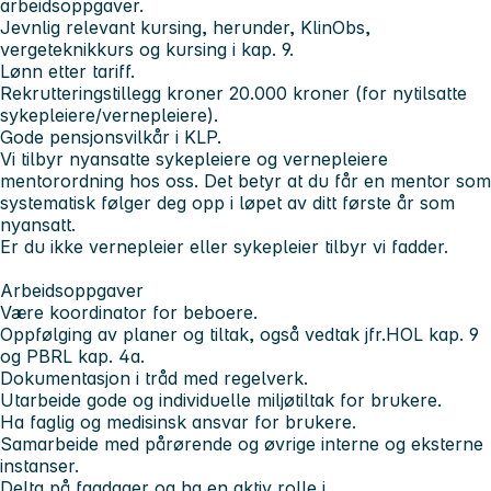
arbeidsoppgaver.
Jevnlig relevant kursing, herunder, KlinObs,
vergeteknikkurs og kursing i kap. 9.
Lønn etter tariff.
Rekrutteringstillegg kroner 20.000 kroner (for nytilsatte
sykepleiere/vernepleiere).
Gode pensjonsvilkår i KLP.
Vi tilbyr nyansatte sykepleiere og vernepleiere
mentorordning hos oss. Det betyr at du får en mentor som
systematisk følger deg opp i løpet av ditt første år som
nyansatt.
Er du ikke vernepleier eller sykepleier tilbyr vi fadder.
Arbeidsoppgaver
Være koordinator for beboere.
Oppfølging av planer og tiltak, også vedtak jfr.HOL kap. 9
og PBRL kap. 4a.
Dokumentasjon i tråd med regelverk.
Utarbeide gode og individuelle miljøtiltak for brukere.
Ha faglig og medisinsk ansvar for brukere.
Samarbeide med pårørende og øvrige interne og eksterne
instanser.
Delta på fagdager og ha en aktiv rolle i