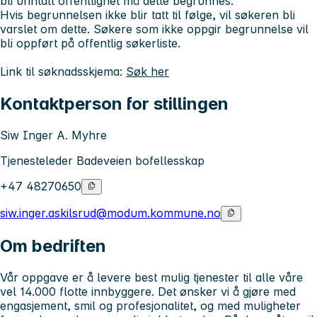
bli unntatt offentlighet må dette begrunnes.
Hvis begrunnelsen ikke blir tatt til følge, vil søkeren bli
varslet om dette. Søkere som ikke oppgir begrunnelse vil
bli oppført på offentlig søkerliste.
Link til søknadsskjema:
Søk her
Kontaktperson for stillingen
Siw Inger A. Myhre
Tjenesteleder Badeveien bofellesskap
+47 48270650
siw.inger.askilsrud@modum.kommune.no
Om bedriften
Vår oppgave er å levere best mulig tjenester til alle våre
vel 14.000 flotte innbyggere. Det ønsker vi å gjøre med
engasjement, smil og profesjonalitet, og med muligheter