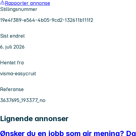
Rapporter annonse
Stillingsnummer
19e4f389-e564-4b05-9cd2-132611b111f2
Sist endret
6. juli 2026
Hentet fra
visma-easycruit
Referanse
3637695_193377_no
Lignende annonser
Ønsker du en jobb som gir mening? Da