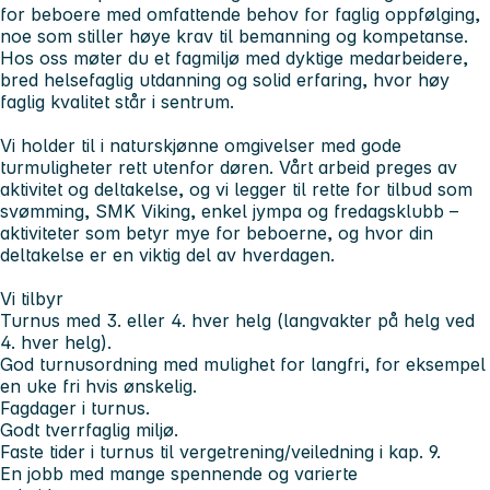
for beboere med omfattende behov for faglig oppfølging,
noe som stiller høye krav til bemanning og kompetanse.
Hos oss møter du et fagmiljø med dyktige medarbeidere,
bred helsefaglig utdanning og solid erfaring, hvor høy
faglig kvalitet står i sentrum.
Vi holder til i naturskjønne omgivelser med gode
turmuligheter rett utenfor døren. Vårt arbeid preges av
aktivitet og deltakelse, og vi legger til rette for tilbud som
svømming, SMK Viking, enkel jympa og fredagsklubb –
aktiviteter som betyr mye for beboerne, og hvor din
deltakelse er en viktig del av hverdagen.
Vi tilbyr
Turnus med 3. eller 4. hver helg (langvakter på helg ved
4. hver helg).
God turnusordning med mulighet for langfri, for eksempel
en uke fri hvis ønskelig.
Fagdager i turnus.
Godt tverrfaglig miljø.
Faste tider i turnus til vergetrening/veiledning i kap. 9.
En jobb med mange spennende og varierte