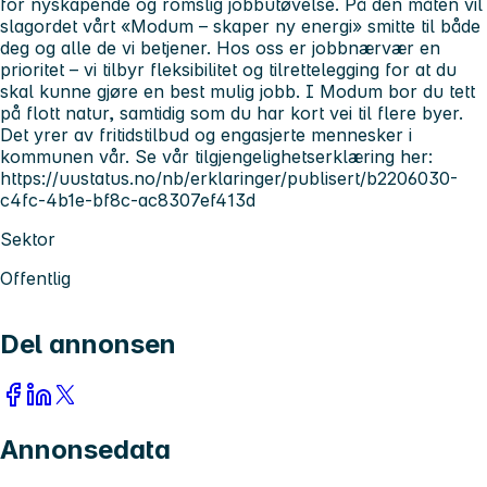
for nyskapende og romslig jobbutøvelse. På den måten vil
slagordet vårt «Modum – skaper ny energi» smitte til både
deg og alle de vi betjener. Hos oss er jobbnærvær en
prioritet – vi tilbyr fleksibilitet og tilrettelegging for at du
skal kunne gjøre en best mulig jobb. I Modum bor du tett
på flott natur, samtidig som du har kort vei til flere byer.
Det yrer av fritidstilbud og engasjerte mennesker i
kommunen vår. Se vår tilgjengelighetserklæring her:
https://uustatus.no/nb/erklaringer/publisert/b2206030-
c4fc-4b1e-bf8c-ac8307ef413d
Sektor
Offentlig
Del annonsen
Annonsedata