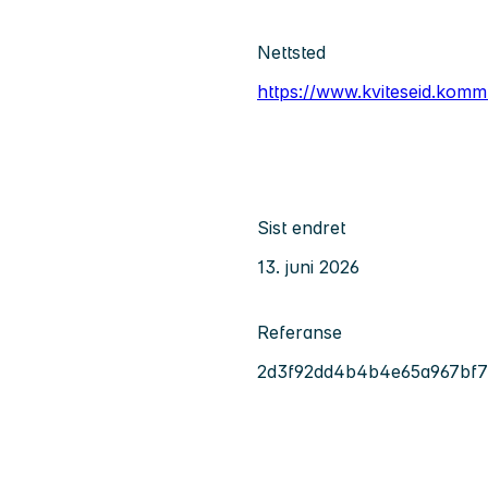
Nettsted
https://www.kviteseid.kom
Sist endret
13. juni 2026
Referanse
2d3f92dd4b4b4e65a967bf