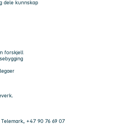
g dele kunnskap
n forskjell
nsebygging
llegaer
everk.
t Telemark, +47 90 76 69 07