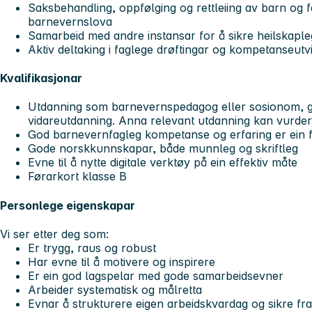
Saksbehandling, oppfølging og rettleiing av barn og fa
barnevernslova
Samarbeid med andre instansar for å sikre heilskaple
Aktiv deltaking i faglege drøftingar og kompetanseutvi
Kvalifikasjonar
Utdanning som barnevernspedagog eller sosionom, g
vidareutdanning. Anna relevant utdanning kan vurder
God barnevernfagleg kompetanse og erfaring er ein 
Gode norskkunnskapar, både munnleg og skriftleg
Evne til å nytte digitale verktøy på ein effektiv måte
Førarkort klasse B
Personlege eigenskapar
Vi ser etter deg som:
Er trygg, raus og robust
Har evne til å motivere og inspirere
Er ein god lagspelar med gode samarbeidsevner
Arbeider systematisk og målretta
Evnar å strukturere eigen arbeidskvardag og sikre fra