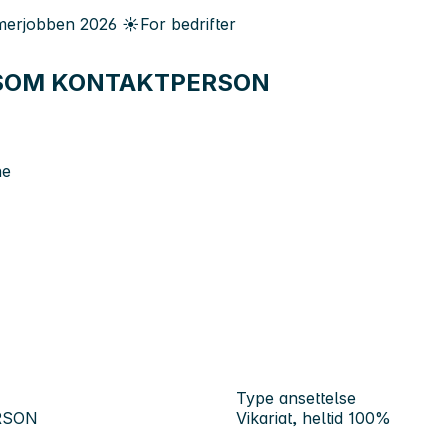
erjobben
2026
☀️
For bedrifter
T SOM KONTAKTPERSON
ne
Type ansettelse
RSON
Vikariat, heltid 100%