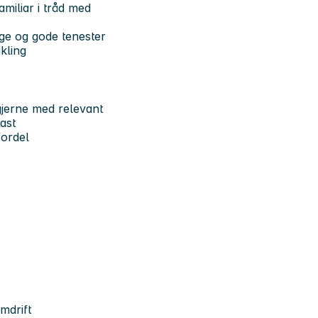
miliar i tråd med
ge og gode tenester
kling
jerne med relevant
ast
fordel
mdrift