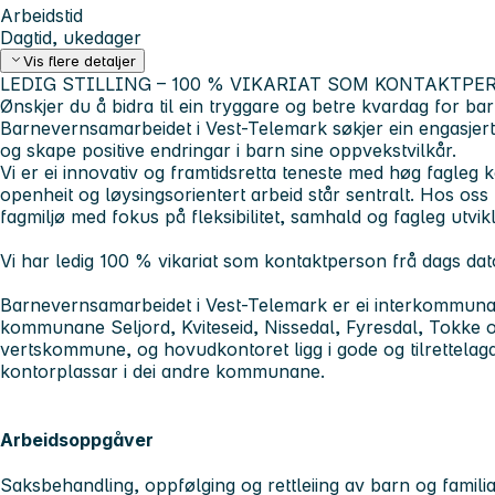
Arbeidstid
Dagtid, ukedager
Vis flere detaljer
LEDIG STILLING – 100 % VIKARIAT SOM KONTAKTPE
Ønskjer du å bidra til ein tryggare og betre kvardag for bar
Barnevernsamarbeidet i Vest-Telemark søkjer ein engasjer
og skape positive endringar i barn sine oppvekstvilkår.
Vi er ei innovativ og framtidsretta teneste med høg fagleg
openheit og løysingsorientert arbeid står sentralt. Hos oss b
fagmiljø med fokus på fleksibilitet, samhald og fagleg utvikl
Vi har ledig 100 % vikariat som kontaktperson frå dags dato
Barnevernsamarbeidet i Vest-Telemark er ei interkommuna
kommunane Seljord, Kviteseid, Nissedal, Fyresdal, Tokke og
vertskommune, og hovudkontoret ligg i gode og tilrettelagde 
kontorplassar i dei andre kommunane.
Arbeidsoppgåver
Saksbehandling, oppfølging og rettleiing av barn og famili