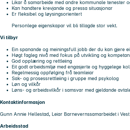
Likar å samarbeide med andre kommunale tenester o
Kan handtere krevjande og pressa situasjonar
Er fleksibel og løysingsorientert
Personlege eigenskapar vil bli tillagde stor vekt.
Vi tilbyr
Ein spanande og meiningsfull jobb der du kan gjere ei
Høgt fagleg nivå med fokus på utvikling og kompeta
God opplæring og rettleiing
Eit godt arbeidsmiljø med engasjerte og hyggelege ko
Regelmessig oppfølging frå teamleiar
Sak- og prosessrettleiing i gruppe med psykolog
Løn og vilkår
Løns- og arbeidsvilkår i samsvar med gjeldande avtal
Kontaktinformasjon
Gunn Annie Hellestad, Leiar Barnevernssamarbeidet i Ves
Arbeidsstad