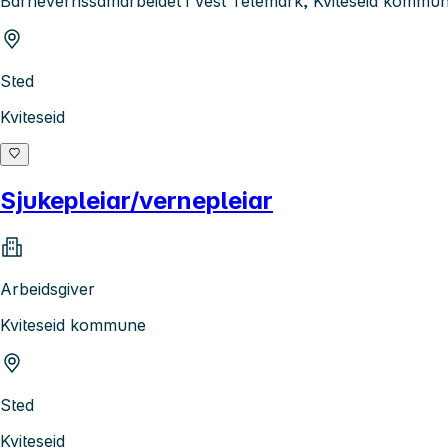
Barnevernssamarbeidet i Vest Telemark, Kviteseid kommu
Sted
Kviteseid
Sjukepleiar/vernepleiar
Arbeidsgiver
Kviteseid kommune
Sted
Kviteseid