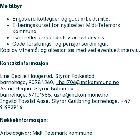
Me tilbyr
Engasjera kollegaer og godt arbeidsmiljø.
E-læringskurset for nytilsette i Midt-Telemark
kommune.
Lønn etter gjeldande lov og avtaleverk.
Gode forsikrings- og pensjonsordningar.
Kopi av vitnemål og attestar tas med ved eventuelt intervju.
Kontaktinformasjon
Line Cecilie Haugerud, Styrar Folkestad
barnehage, 90784260,
liha1706@mt.kommune.no
Astrid Hegna, Styrar Bøhamna
barnehage, 97101988,
ashe@mt.kommune.no
Ingvild Tovslid Aase, Styrar Gullbring barnehage, +47
91992946
Nøkkelinformasjon:
Arbeidsgivar: Midt-Telemark kommune