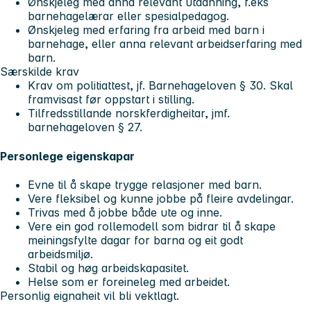
Ønskjeleg med anna relevant utdanning, f.eks
barnehagelærar eller spesialpedagog.
Ønskjeleg med erfaring fra arbeid med barn i
barnehage, eller anna relevant arbeidserfaring med
barn.
Særskilde krav
Krav om politiattest, jf. Barnehageloven § 30. Skal
framvisast før oppstart i stilling.
Tilfredsstillande norskferdigheitar, jmf.
barnehageloven § 27.
Personlege eigenskapar
Evne til å skape trygge relasjoner med barn.
Vere fleksibel og kunne jobbe på fleire avdelingar.
Trivas med å jobbe både ute og inne.
Vere ein god rollemodell som bidrar til å skape
meiningsfylte dagar for barna og eit godt
arbeidsmiljø.
Stabil og høg arbeidskapasitet.
Helse som er foreineleg med arbeidet.
Personlig eignaheit vil bli vektlagt.