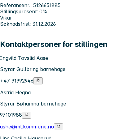
Referansenr.: 5126651885
Stillingsprosent: 0%
Vikar
Søknadsfrist: 31.12.2026
Kontaktpersoner for stillingen
Ingvild Tovslid Aase
Styrar Gullbring barnehage
+47 91992946
Astrid Hegna
Styrar Bøhamna barnehage
97101988
ashe@mt.kommune.no
Line Cecilie Haugerud