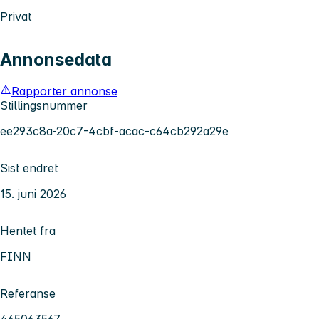
Privat
Annonsedata
Rapporter annonse
Stillingsnummer
ee293c8a-20c7-4cbf-acac-c64cb292a29e
Sist endret
15. juni 2026
Hentet fra
FINN
Referanse
465063567