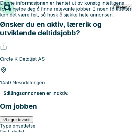
Denne informasjonen er hentet ut av kunstig intelligens
Hopp til innhold
Meny
for å hjelpe deg å finne relevante jobber. I noen få tilfeller
kan det være feil, så husk å sjekke hele annonsen.
Ønsker du en aktiv, lærerik og
utviklende deltidsjobb?
Circle K Detaljist AS
1450 Nesoddtangen
Stillingsannonsen er inaktiv.
Om jobben
Lagre favoritt
Type ansettelse
Fast, deltid