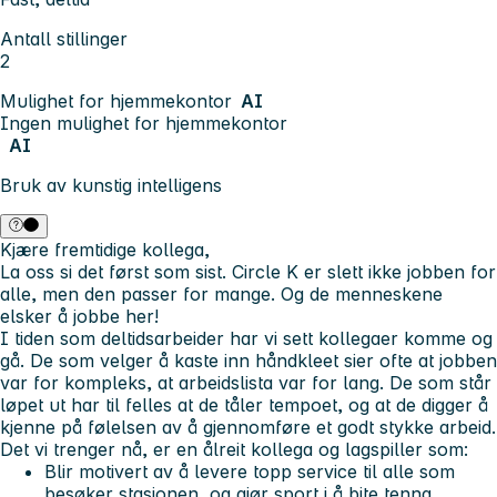
Antall stillinger
2
Mulighet for hjemmekontor
AI
Ingen mulighet for hjemmekontor
AI
Bruk av kunstig intelligens
Kjære fremtidige kollega,
La oss si det først som sist. Circle K er slett ikke jobben for
alle, men den passer for mange. Og de menneskene
elsker å jobbe her!
I tiden som deltidsarbeider har vi sett kollegaer komme og
gå. De som velger å kaste inn håndkleet sier ofte at jobben
var for kompleks, at arbeidslista var for lang. De som står
løpet ut har til felles at de tåler tempoet, og at de digger å
kjenne på følelsen av å gjennomføre et godt stykke arbeid.
Det vi trenger nå, er en ålreit kollega og lagspiller som:
Blir motivert av å levere topp service til alle som
besøker stasjonen, og gjør sport i å bite tenna