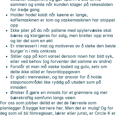
sammen og smile når kunden klager på rekesalaten
for tredje gang
Holder hodet kaldt når køene er lange,
kaffemaskinen er tom og vaskemaskinen har stoppet
opp
Ikke piler på do når pallene med spylervæske skal
bæres og klargjøres for salg, men bretter opp erma
og tar det som en økt
Er interessert i mat og motiveres av å steke den beste
burger´n i mils omkrets
Stiller opp på kort varsel dersom noen har blitt syk,
eller ved behov (og forventer det samme av andre)
Forstår at man må vaske toalett og gulv, selv om
dette ikke alltid er favorittoppgaven
Er glad i mennesker, og tar ansvar for å holde
stasjonsområdet like ryddig på utsiden som på
innsiden
Ønsker å gjøre en innsats for et grønnere og mer
bærekraftig samfunn langs veien
For oss som jobber deltid er det de færreste som
planlegger å bygge karriere her. Men det er mulig! Og for
deg som vil bli filmregissør, lærer eller jurist, er Circle K et