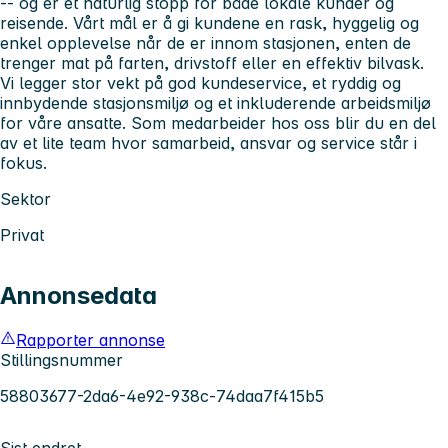
-- og er et naturlig stopp for både lokale kunder og
reisende. Vårt mål er å gi kundene en rask, hyggelig og
enkel opplevelse når de er innom stasjonen, enten de
trenger mat på farten, drivstoff eller en effektiv bilvask.
Vi legger stor vekt på god kundeservice, et ryddig og
innbydende stasjonsmiljø og et inkluderende arbeidsmiljø
for våre ansatte. Som medarbeider hos oss blir du en del
av et lite team hvor samarbeid, ansvar og service står i
fokus.
Sektor
Privat
Annonsedata
Rapporter annonse
Stillingsnummer
58803677-2da6-4e92-938c-74daa7f415b5
Sist endret