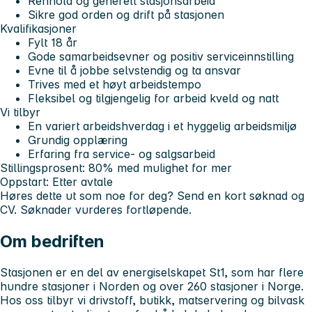
Renhold og generelt stasjonsarbeid
Sikre god orden og drift på stasjonen
Kvalifikasjoner
Fylt 18 år
Gode samarbeidsevner og positiv serviceinnstilling
Evne til å jobbe selvstendig og ta ansvar
Trives med et høyt arbeidstempo
Fleksibel og tilgjengelig for arbeid kveld og natt
Vi tilbyr
En variert arbeidshverdag i et hyggelig arbeidsmiljø
Grundig opplæring
Erfaring fra service- og salgsarbeid
Stillingsprosent:
80% med mulighet for mer
Oppstart:
Etter avtale
Høres dette ut som noe for deg? Send en kort søknad og
CV. Søknader vurderes fortløpende.
Om bedriften
Stasjonen er en del av energiselskapet St1, som har flere
hundre stasjoner i Norden og over 260 stasjoner i Norge.
Hos oss tilbyr vi drivstoff, butikk, matservering og bilvask