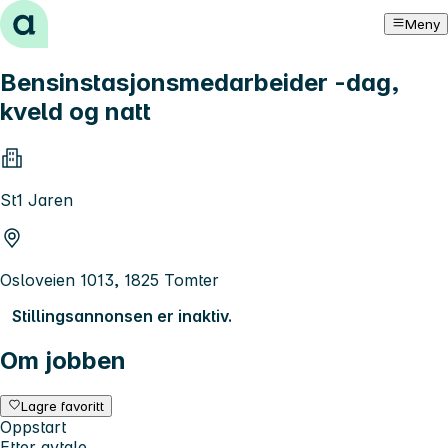
Hopp til innhold
Meny
Bensinstasjonsmedarbeider -dag,
kveld og natt
St1 Jaren
Osloveien 1013, 1825 Tomter
Stillingsannonsen er inaktiv.
Om jobben
Lagre favoritt
Oppstart
Etter avtale