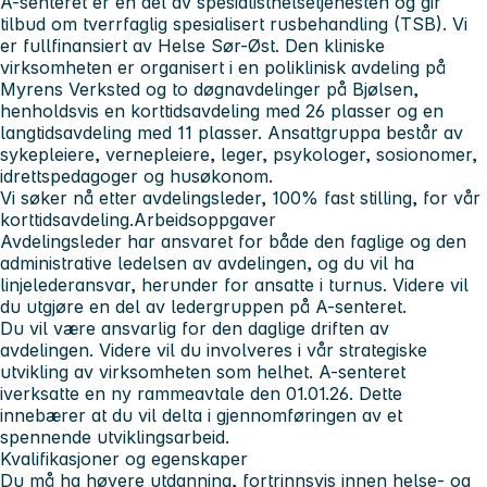
A-senteret er en del av spesialisthelsetjenesten og gir
tilbud om tverrfaglig spesialisert rusbehandling (TSB). Vi
er fullfinansiert av Helse Sør-Øst. Den kliniske
virksomheten er organisert i en poliklinisk avdeling på
Myrens Verksted og to døgnavdelinger på Bjølsen,
henholdsvis en korttidsavdeling med 26 plasser og en
langtidsavdeling med 11 plasser. Ansattgruppa består av
sykepleiere, vernepleiere, leger, psykologer, sosionomer,
idrettspedagoger og husøkonom.
Vi søker nå etter avdelingsleder, 100% fast stilling, for vår
korttidsavdeling.
Arbeidsoppgaver
Avdelingsleder har ansvaret for både den faglige og den
administrative ledelsen av avdelingen, og du vil ha
linjelederansvar, herunder for ansatte i turnus. Videre vil
du utgjøre en del av ledergruppen på A-senteret.
Du vil være ansvarlig for den daglige driften av
avdelingen. Videre vil du involveres i vår strategiske
utvikling av virksomheten som helhet. A-senteret
iverksatte en ny rammeavtale den 01.01.26. Dette
innebærer at du vil delta i gjennomføringen av et
spennende utviklingsarbeid.
Kvalifikasjoner og egenskaper
Du må ha høyere utdanning, fortrinnsvis innen helse- og