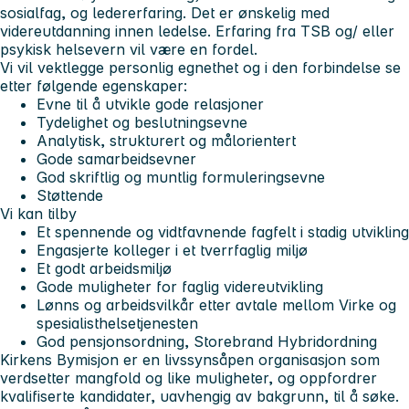
sosialfag, og ledererfaring. Det er ønskelig med
videreutdanning innen ledelse. Erfaring fra TSB og/ eller
psykisk helsevern vil være en fordel.
Vi vil vektlegge personlig egnethet og i den forbindelse se
etter følgende egenskaper:
Evne til å utvikle gode relasjoner
Tydelighet og beslutningsevne
Analytisk, strukturert og målorientert
Gode samarbeidsevner
God skriftlig og muntlig formuleringsevne
Støttende
Vi kan tilby
Et spennende og vidtfavnende fagfelt i stadig utvikling
Engasjerte kolleger i et tverrfaglig miljø
Et godt arbeidsmiljø
Gode muligheter for faglig videreutvikling
Lønns og arbeidsvilkår etter avtale mellom Virke og
spesialisthelsetjenesten
God pensjonsordning, Storebrand Hybridordning
Kirkens Bymisjon er en livssynsåpen organisasjon som
verdsetter mangfold og like muligheter, og oppfordrer
kvalifiserte kandidater, uavhengig av bakgrunn, til å søke.