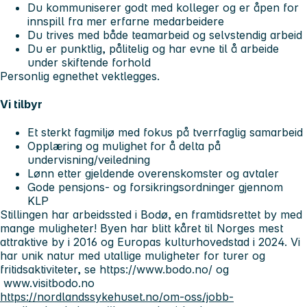
Du kommuniserer godt med kolleger og er åpen for
innspill fra mer erfarne medarbeidere
Du trives med både teamarbeid og selvstendig arbeid
Du er punktlig, pålitelig og har evne til å arbeide
under skiftende forhold
Personlig egnethet vektlegges.
Vi tilbyr
Et sterkt fagmiljø med fokus på tverrfaglig samarbeid
Opplæring og mulighet for å delta på
undervisning/veiledning
Lønn etter gjeldende overenskomster og avtaler
Gode pensjons- og forsikringsordninger gjennom
KLP
Stillingen har arbeidssted i Bodø, en framtidsrettet by med
mange muligheter! Byen har blitt kåret til Norges mest
attraktive by i 2016 og Europas kulturhovedstad i 2024. Vi
har unik natur med utallige muligheter for turer og
fritidsaktiviteter, se https://www.bodo.no/ og
www.visitbodo.no
https://nordlandssykehuset.no/om-oss/jobb-