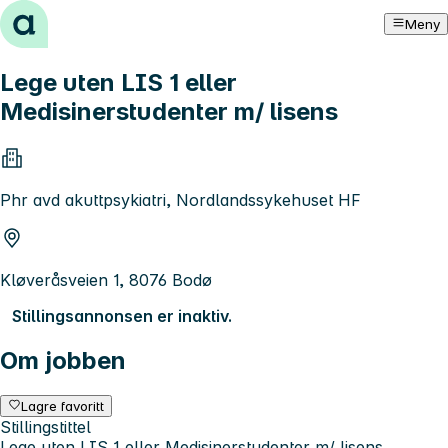
Hopp til innhold
Meny
Lege uten LIS 1 eller
Medisinerstudenter m/ lisens
Phr avd akuttpsykiatri, Nordlandssykehuset HF
Kløveråsveien 1, 8076 Bodø
Stillingsannonsen er inaktiv.
Om jobben
Lagre favoritt
Stillingstittel
Lege uten LIS 1 eller Medisinerstudenter m/ lisens