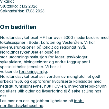
Vikariat
Sluttdato: 31.12.2026
Søknadsfrist: 17.06.2026
Om bedriften
Nordlandssykehuset HF har over 5000 medarbeidere med
lokalisasjoner i Bodø, Lofoten og Vesterålen. Vi har
sykehusfunksjoner på lokalt og regionalt nivå.
Nordlandssykehuset er også en
stor
utdanningsinstitusjon
for leger, psykologer,
sykepleiere, bioingeniører og andre faggrupper i
spesialisthelsetjenesten. Vi har et
voksende
forskningsmiljø
.
Nordlandssykehuset ser verdien av mangfold i et godt
arbeidsmiljø, og oppfordrer kvalifiserte kandidater med
nedsatt funksjonsevne, hull i CV-en, innvandrerbakgrunn
og ellers ulik alder og livserfaring til å søke stilling hos
oss.
Les mer om oss og jobbmulighetene på
jobb-
nordlandssykehuset.no
.