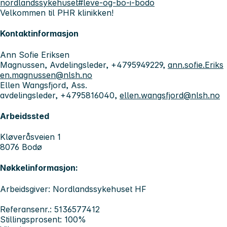
nordlandssykehuset#leve-og-bo-i-bodo
Velkommen til PHR klinikken!
Kontaktinformasjon
Ann Sofie Eriksen
Magnussen, Avdelingsleder, +4795949229,
ann.sofie.Eriks
en.magnussen@nlsh.no
Ellen Wangsfjord, Ass.
avdelingsleder, +4795816040,
ellen.wangsfjord@nlsh.no
Arbeidssted
Kløveråsveien 1
8076 Bodø
Nøkkelinformasjon:
Arbeidsgiver: Nordlandssykehuset HF
Referansenr.: 5136577412
Stillingsprosent: 100%