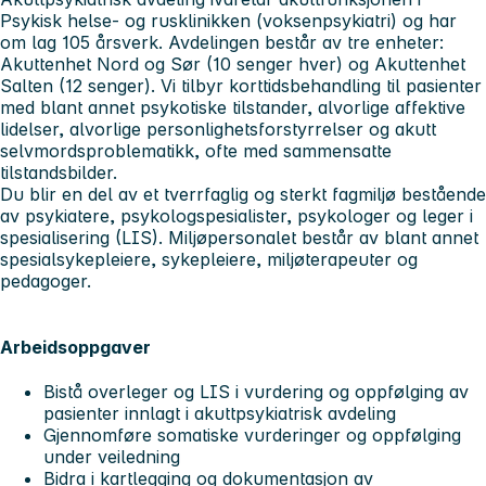
Psykisk helse- og rusklinikken (voksenpsykiatri) og har
om lag 105 årsverk. Avdelingen består av tre enheter:
Akuttenhet Nord og Sør (10 senger hver) og Akuttenhet
Salten (12 senger). Vi tilbyr korttidsbehandling til pasienter
med blant annet psykotiske tilstander, alvorlige affektive
lidelser, alvorlige personlighetsforstyrrelser og akutt
selvmordsproblematikk, ofte med sammensatte
tilstandsbilder.
Du blir en del av et tverrfaglig og sterkt fagmiljø bestående
av psykiatere, psykologspesialister, psykologer og leger i
spesialisering (LIS). Miljøpersonalet består av blant annet
spesialsykepleiere, sykepleiere, miljøterapeuter og
pedagoger.
Arbeidsoppgaver
Bistå overleger og LIS i vurdering og oppfølging av
pasienter innlagt i akuttpsykiatrisk avdeling
Gjennomføre somatiske vurderinger og oppfølging
under veiledning
Bidra i kartlegging og dokumentasjon av