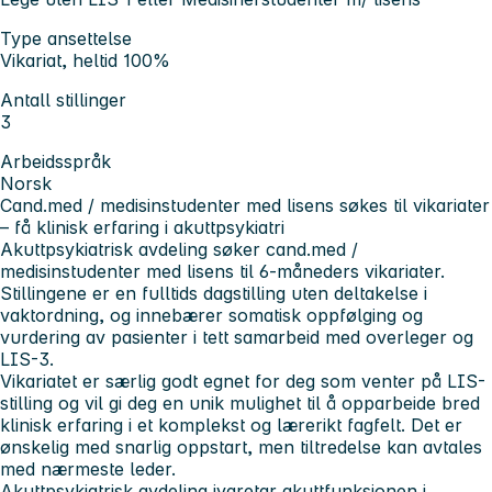
Type ansettelse
Vikariat, heltid 100%
Antall stillinger
3
Arbeidsspråk
Norsk
Cand.med / medisinstudenter med lisens søkes til vikariater
– få klinisk erfaring i akuttpsykiatri
Akuttpsykiatrisk avdeling søker cand.med /
medisinstudenter med lisens til 6-måneders vikariater.
Stillingene er en fulltids dagstilling uten deltakelse i
vaktordning, og innebærer somatisk oppfølging og
vurdering av pasienter i tett samarbeid med overleger og
LIS-3.
Vikariatet er særlig godt egnet for deg som venter på LIS-
stilling og vil gi deg en unik mulighet til å opparbeide bred
klinisk erfaring i et komplekst og lærerikt fagfelt. Det er
ønskelig med snarlig oppstart, men tiltredelse kan avtales
med nærmeste leder.
Akuttpsykiatrisk avdeling ivaretar akuttfunksjonen i