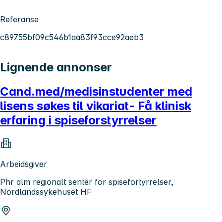
Referanse
c89755bf09c546b1aa83f93cce92aeb3
Lignende annonser
Cand.med/medisinstudenter med
lisens søkes til vikariat- Få klinisk
erfaring i spiseforstyrrelser
Arbeidsgiver
Phr alm regionalt senter for spisefortyrrelser,
Nordlandssykehuset HF