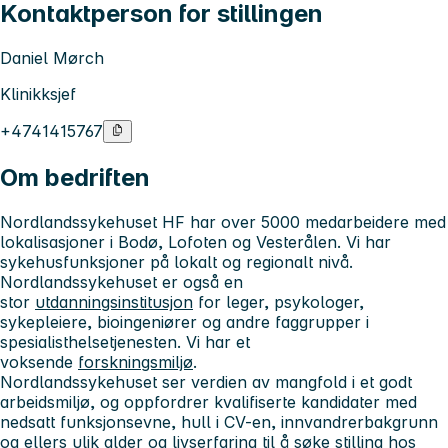
Kontaktperson for stillingen
Daniel Mørch
Klinikksjef
+4741415767
Om bedriften
Nordlandssykehuset HF har over 5000 medarbeidere med
lokalisasjoner i Bodø, Lofoten og Vesterålen. Vi har
sykehusfunksjoner på lokalt og regionalt nivå.
Nordlandssykehuset er også en
stor
utdanningsinstitusjon
for leger, psykologer,
sykepleiere, bioingeniører og andre faggrupper i
spesialisthelsetjenesten. Vi har et
voksende
forskningsmiljø
.
Nordlandssykehuset ser verdien av mangfold i et godt
arbeidsmiljø, og oppfordrer kvalifiserte kandidater med
nedsatt funksjonsevne, hull i CV-en, innvandrerbakgrunn
og ellers ulik alder og livserfaring til å søke stilling hos