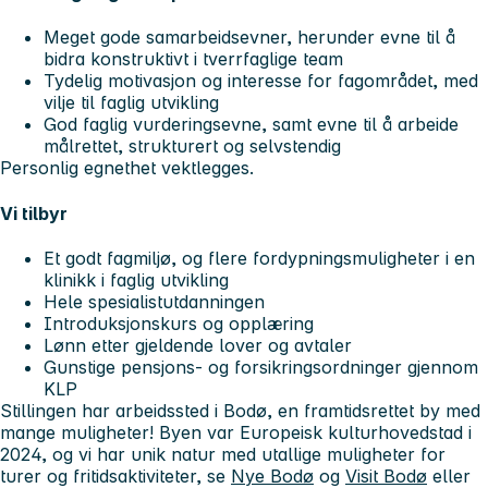
Meget gode samarbeidsevner, herunder evne til å
bidra konstruktivt i tverrfaglige team
Tydelig motivasjon og interesse for fagområdet, med
vilje til faglig utvikling
God faglig vurderingsevne, samt evne til å arbeide
målrettet, strukturert og selvstendig
Personlig egnethet vektlegges.
Vi tilbyr
Et godt fagmiljø, og flere fordypningsmuligheter i en
klinikk i faglig utvikling
Hele spesialistutdanningen
Introduksjonskurs og opplæring
Lønn etter gjeldende lover og avtaler
Gunstige pensjons- og forsikringsordninger gjennom
KLP
Stillingen har arbeidssted i Bodø, en framtidsrettet by med
mange muligheter! Byen var Europeisk kulturhovedstad i
2024, og vi har unik natur med utallige muligheter for
turer og fritidsaktiviteter, se
Nye Bodø
og
Visit Bodø
eller