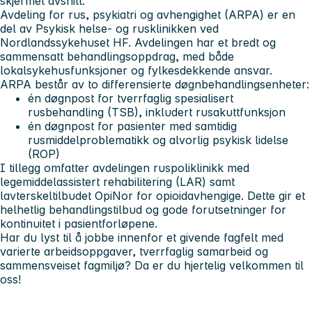
skjermet avsnitt.
Avdeling for rus, psykiatri og avhengighet (ARPA) er en
del av Psykisk helse- og rusklinikken ved
Nordlandssykehuset HF. Avdelingen har et bredt og
sammensatt behandlingsoppdrag, med både
lokalsykehusfunksjoner og fylkesdekkende ansvar.
ARPA består av to differensierte døgnbehandlingsenheter:
én døgnpost for tverrfaglig spesialisert
rusbehandling (TSB), inkludert rusakuttfunksjon
én døgnpost for pasienter med samtidig
rusmiddelproblematikk og alvorlig psykisk lidelse
(ROP)
I tillegg omfatter avdelingen ruspoliklinikk med
legemiddelassistert rehabilitering (LAR) samt
lavterskeltilbudet OpiNor for opioidavhengige. Dette gir et
helhetlig behandlingstilbud og gode forutsetninger for
kontinuitet i pasientforløpene.
Har du lyst til å jobbe innenfor et givende fagfelt med
varierte arbeidsoppgaver, tverrfaglig samarbeid og
sammensveiset fagmiljø? Da er du hjertelig velkommen til
oss!