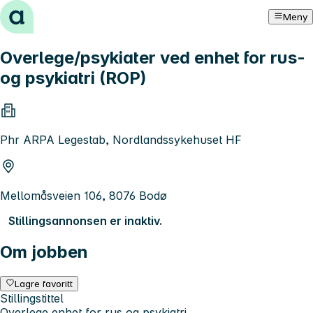
Hopp til innhold
Meny
Overlege/psykiater ved enhet for rus-
og psykiatri (ROP)
Phr ARPA Legestab, Nordlandssykehuset HF
Mellomåsveien 106, 8076 Bodø
Stillingsannonsen er inaktiv.
Om jobben
Lagre favoritt
Stillingstittel
Overlege enhet for rus og psykiatri