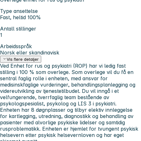
Type ansettelse
Fast, heltid 100%
Antall stillinger
1
Arbeidsspråk
Norsk eller skandinavisk
Vis flere detaljer
Ved Enhet for rus og psykiatri (ROP) har vi ledig fast
stilling i 100 % som overlege.
Som overlege vil du få en
sentral faglig rolle i enheten, med ansvar for
medisinskfaglige vurderinger, behandlingsplanlegging og
videreutvikling av tjenestetilbudet. Du vil inngå i et
velfungerende, tverrfaglig team bestående av
psykologspesialist, psykolog og LIS 3 i psykiatri.
Enheten har 8 døgnplasser og tilbyr elektiv innleggelse
for kartlegging, utredning, diagnostikk og behandling av
pasienter med alvorlige psykiske lidelser og samtidig
rusproblematikk. Enheten er hjemlet for tvungent psykisk
helsevern etter psykisk helsevernloven og har eget