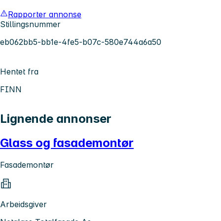
Rapporter annonse
Stillingsnummer
eb062bb5-bb1e-4fe5-b07c-580e744a6a50
Hentet fra
FINN
Lignende annonser
Glass og fasademontør
Fasademontør
Arbeidsgiver