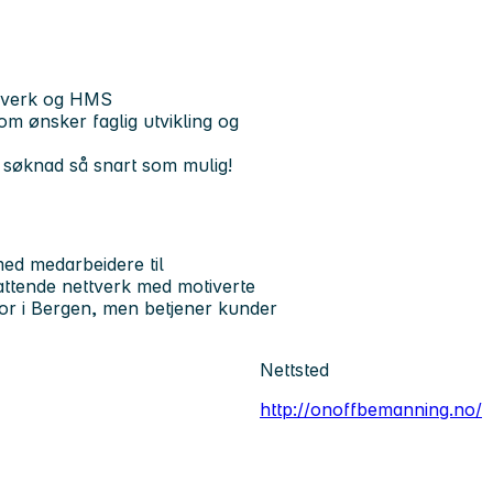
ovverk og HMS
om ønsker faglig utvikling og
 søknad så snart som mulig!
ed medarbeidere til
attende nettverk med motiverte
or i Bergen, men betjener kunder
Nettsted
http://onoffbemanning.no/