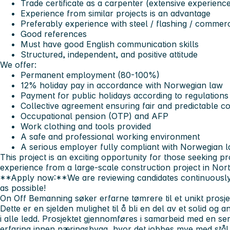
Trade certificate as a carpenter (extensive experien
Experience from similar projects is an advantage
Preferably experience with steel / flashing / commerc
Good references
Must have good English communication skills
Structured, independent, and positive attitude
We offer:
Permanent employment (80-100%)
12% holiday pay in accordance with Norwegian law
Payment for public holidays according to regulations
Collective agreement ensuring fair and predictable co
Occupational pension (OTP) and AFP
Work clothing and tools provided
A safe and professional working environment
A serious employer fully compliant with Norwegian 
This project is an exciting opportunity for those seeking 
experience from a large-scale construction project in No
**Apply now:**We are reviewing candidates continuously 
as possible!
On Off Bemanning søker erfarne tømrere til et unikt prosj
Dette er en sjelden mulighet til å bli en del av et solid og 
i alle ledd.
Prosjektet gjennomføres i samarbeid med en se
erfaring innen næringsbygg, hvor det jobbes mye med stå