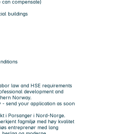
ce can compensate)
ial buildings
nditions
labor law and HSE requirements
professional development and
rthern Norway.
- send your application as soon
ekt i Porsanger i Nord-Norge.
anerkjent fagmiljø med høy kvalitet
riøs entreprenør med lang
l, beslag og moderne