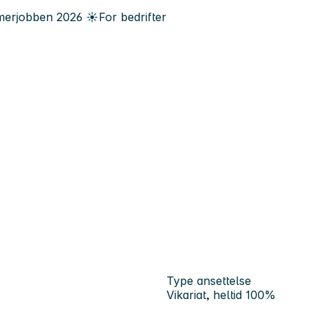
erjobben
2026
☀️
For bedrifter
Type ansettelse
Vikariat, heltid 100%