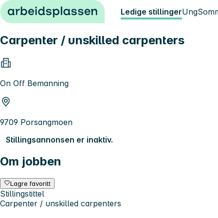
Hopp til innhold
Ledige stillinger
Ung
Somm
Carpenter / unskilled carpenters
On Off Bemanning
9709 Porsangmoen
Stillingsannonsen er inaktiv.
Om jobben
Lagre favoritt
Stillingstittel
Carpenter / unskilled carpenters