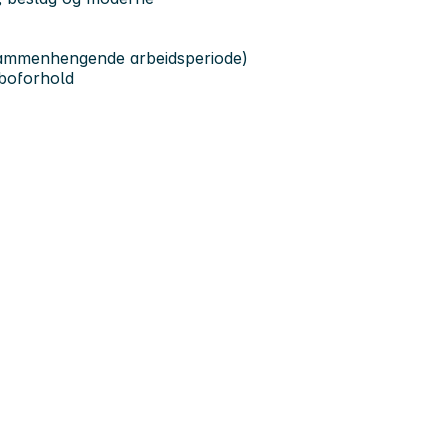
t sammenhengende arbeidsperiode)
 boforhold