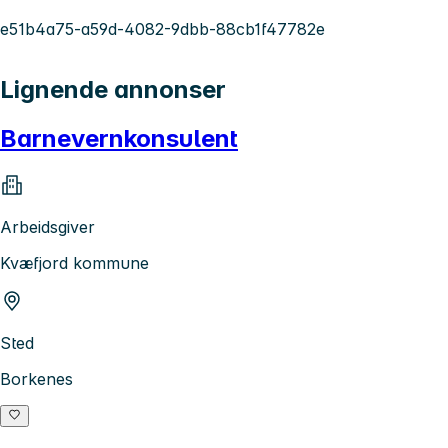
e51b4a75-a59d-4082-9dbb-88cb1f47782e
Lignende annonser
Barnevernkonsulent
Arbeidsgiver
Kvæfjord kommune
Sted
Borkenes