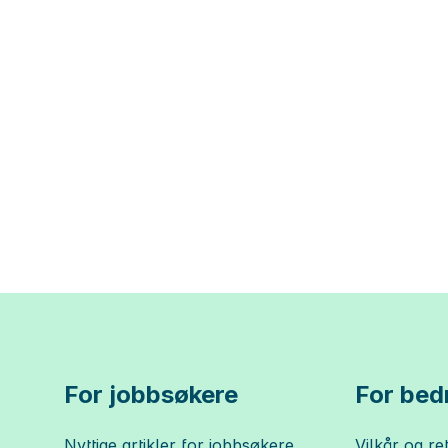
For jobbsøkere
For bedr
Nyttige artikler for jobbsøkere
Vilkår og ret