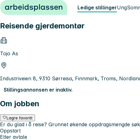
Hopp til innhold
Ledige stillinger
Ung
Somm
Reisende gjerdemontør
Tojo As
Industriveien 8, 9310 Sørreisa, Finnmark, Troms, Nordlan
Stillingsannonsen er inaktiv.
Om jobben
Lagre favoritt
Er du glad i å reise? Grunnet økende oppdragsmengde søke
Oppstart
Etter avtale