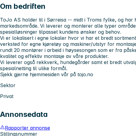
Om bedriften
ToJo AS holder til i Sørreisa -- midt i Troms fylke, og ha
markedsområde. Vi leverer og monterer alle typer områdesi
spesialløsninger tilpasset kundens ønsker og behov.
Vi er lokalisert i egne lokaler hvor vi har et bredt sortime
verksted for egne kjøretøy og maskiner/utstyr for montasje
rundt 20 montører i arbeid i høysesongen som er fra påske t
kvalitet og effektiv montasje av våre produkter.
Vi leverer også rekkverk, hundegårder samt et bredt utval
spesialnetting til ulike formål.
Sjekk gjerne hjemmesiden vår på tojo.no
Sektor
Privat
Annonsedata
Rapporter annonse
Stillingsnummer