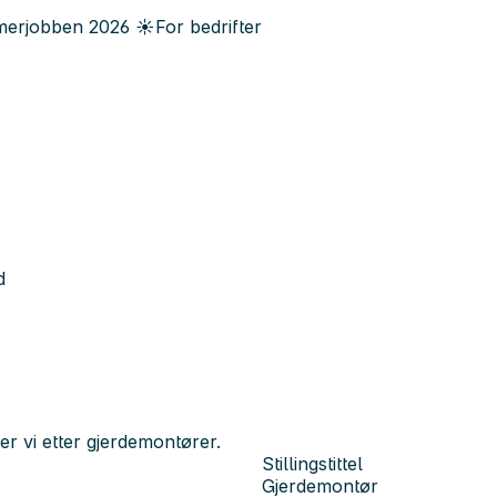
erjobben
2026
☀️
For bedrifter
d
r vi etter gjerdemontører.
Stillingstittel
Gjerdemontør