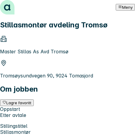
Hopp til innhold
Meny
Stillasmontør avdeling Tromsø
Master Stillas As Avd Tromsø
Tromsøysundvegen 90, 9024 Tomasjord
Om jobben
Lagre favoritt
Oppstart
Etter avtale
Stillingstittel
Stillasmontør