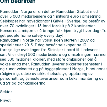
Om bedriften
Ramudden Norge er en del av Ramudden Global med
over 5 000 medarbeidere og 1 milliard euro i omsetning.
Selskapet har hovedkontor i Gävle i Sverige, og består av
over 70 avdelinger i 13 land fordelt på 2 kontinenter.
Konsernets misjon er å bringe folk hjem trygt hver dag (To
get people home safely every day).
Ramudden i Norge har vokst siden starten i 2009 og
spesielt etter 2015. I dag består selskapet av 13
forskjellige avdelinger fra Steinkjer i nord til Lindesnes i
sør. Vi er drøyt 500 medarbeidere og omsetningen nærmer
seg 500 millioner kroner, med store ambisjoner om å
vokse enda mer. Ramudden leverer sikkerhetstjenester i
og rundt veinettet og på byggeplasser i Norge, blant annet
rådgivning, utleie av sikkerhetsutstyr, opplæring av
personell, og tjenesteleveranser som f.eks. montering av
utstyr og trafikkdirigering.
Sektor
Privat