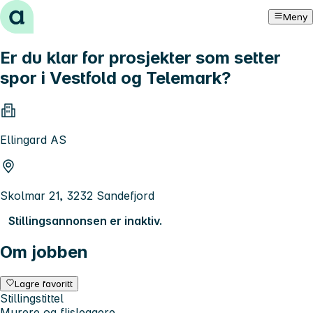
Hopp til innhold
Meny
Er du klar for prosjekter som setter
spor i Vestfold og Telemark?
Ellingard AS
Skolmar 21, 3232 Sandefjord
Stillingsannonsen er inaktiv.
Om jobben
Lagre favoritt
Stillingstittel
Murere og flisleggere