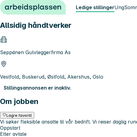
Hopp til innhold
Ledige stillinger
Ung
Somm
Allsidig håndtverker
Seppänen Gulvleggerfirma As
Vestfold, Buskerud, Østfold, Akershus, Oslo
Stillingsannonsen er inaktiv.
Om jobben
Lagre favoritt
Vi søker fleksible ansatte til vår bedrift. Vi reiser daglig ru
Oppstart
Etter avtale