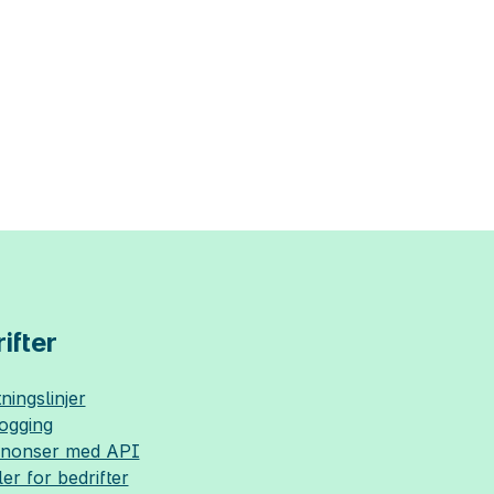
ifter
ningslinjer
logging
nnonser med API
ler for bedrifter