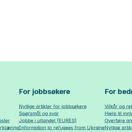
For jobbsøkere
For bedr
Nyttige artikler for jobbsøkere
Vilkår og ret
Spørsmål og svar
Hjelp til inn
sler
Jobbe i utlandet (EURES)
Overføre a
erklæring
Information to refugees from Ukraine
Nyttige artik