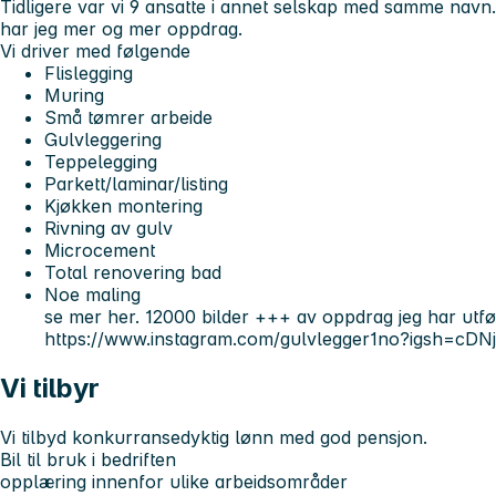
Tidligere var vi 9 ansatte i annet selskap med samme navn.
har jeg mer og mer oppdrag.
Vi driver med følgende
Flislegging
Muring
Små tømrer arbeide
Gulvleggering
Teppelegging
Parkett/laminar/listing
Kjøkken montering
Rivning av gulv
Microcement
Total renovering bad
Noe maling
se mer her. 12000 bilder +++ av oppdrag jeg har utfø
https://www.instagram.com/gulvlegger1no?igsh=cD
Vi tilbyr
Vi tilbyd konkurransedyktig lønn med god pensjon.
Bil til bruk i bedriften
opplæring innenfor ulike arbeidsområder