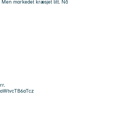
 Men markedet kræsjet litt. Nå
rr.
NjaWtvcTB6aTcz