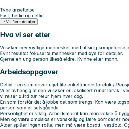
Type ansettelse
Fast, heltid og deltid
Vis flere detaljer
Hva vi ser etter
Vi søker nevenyttige mennesker med allsidig kompetanse i
Evnt resultat fokuserte mennesker med øye for detaljer.
Gjerne en ung person likeså eldre. Kvinne eller mann.
Arbeidsoppgaver
Deltid - en som driver eget lite enkeltmannsforetak / Pensjo
Vi er avhengig at den vi søker er lokalisert rundt larvik i ve
vi reiser alltid tur retur hjem hver dag.
En som forstår det å jobbe det som trengs. Kan være lagspil
person som er selvgående
Personlighet er viktig. Arbeidsmoral kan man vokse å bygg
Men og være ambisiøs er vanskelig og lære bort det er n
Alder spiller ingen rolle, men må være bosatt i vestfold. 