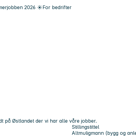
erjobben
2026
☀️
For bedrifter
ndt på Østlandet der vi har alle våre jobber.
Stillingstittel
Altmuligmann (bygg og anl