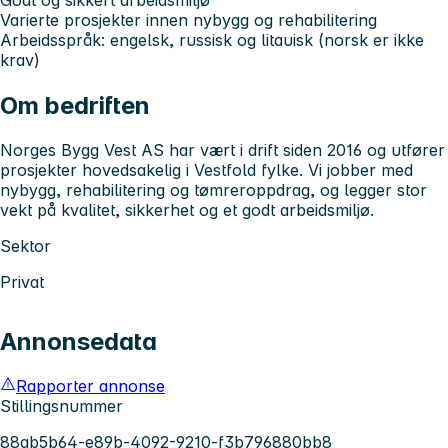
Varierte prosjekter innen nybygg og rehabilitering
Arbeidsspråk: engelsk, russisk og litauisk (norsk er ikke
krav)
Om bedriften
Norges Bygg Vest AS
har vært i drift siden 2016 og utfører
prosjekter hovedsakelig i
Vestfold fylke
. Vi jobber med
nybygg, rehabilitering og tømreroppdrag, og legger stor
vekt på kvalitet, sikkerhet og et godt arbeidsmiljø.
Sektor
Privat
Annonsedata
Rapporter annonse
Stillingsnummer
88ab5b64-e89b-4092-9210-f3b796880bb8