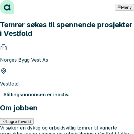
Hopp til innhold
Meny
Tømrer søkes til spennende prosjekter
i Vestfold
Norges Bygg Vest As
Vestfold
Stillingsannonsen er inaktiv.
Om jobben
Lagre favoritt
Vi søker en dyktig og arbeidsvillig tømrer til varierte
prosjekter innen nybygg og rehabilitering i Vestfold fylke.