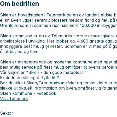
Om bedriften
Skien er hovedstaden i Telemark og en av landets eldste by
e. kr. Byen ligger sentralt plassert mellom fjord og fjell på
Grenland som til sammen har nærmere 100.000 innbygger
Skien kommune er en av Telemarks største arbeidsgivere
arbeidsplass i utvikling. Her jobber ca. 4.600 ansatte dag
innbyggere best mulig tjenester. Sammen er vi med på å gjør
å jobbe, bo og leve.
Skien er en spennende og moderne kommune med høyt aktiv
best mulig service på flest mulig områder til byens befolkn
Vår visjon er "Skien - den gode møteplass!"
Er dette en stilling å flytte til ?
Bor du ikke i Skien/Grenlandsområdet og tenker dette er i
sjekke ut aktuell informasjon om byen/området via følgend
Skien kommune - Facebook
Visit Telemark
Sektor