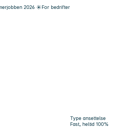
erjobben
2026
☀️
For bedrifter
Type ansettelse
Fast, heltid 100%