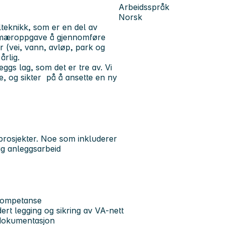
Arbeidsspråk
Norsk
teknikk, som er en del av
primæroppgave å gjennomføre
 (vei, vann, avløp, park og
årlig.
gs lag, som det er tre av. Vi
e, og sikter på å ansette en ny
prosjekter. Noe som inkluderer
ig anleggsarbeid
 kompetanse
rt legging og sikring av VA-nett
S-dokumentasjon