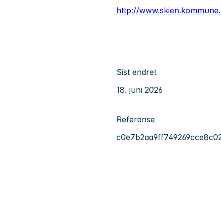
http://www.skien.kommune.
Sist endret
18. juni 2026
Referanse
c0e7b2aa9ff749269cce8c0