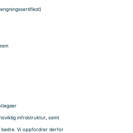
engningssertifikat)
team
ollegaer
viktig infrastruktur, samt
s bedre. Vi oppfordrer derfor