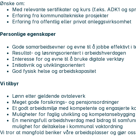
Ønske om:
Med relevante sertifikater og kurs (f.eks. ADK1 og spr
Erfaring fra kommunaltekniske prosjekter
Erfaring fra offentlig eller privat anleggsvirksomhet
Personlige egenskaper
Gode samarbeidsevner og evne til å jobbe effektivt i 
Resultat- og løsningsorientert i arbeidshverdagen
Interesse for og evne til å bruke digitale verktøy
Initiativrik og utviklingsorientert
God fysisk helse og arbeidskapasitet
Vi tilbyr
Lønn etter gjeldende avtaleverk
Meget gode forsikrings- og pensjonsordninger
Et godt arbeidsmiljø med kompetente og engasjerte k
Muligheter for faglig utvikling og kompetansebygging
En meningsfull arbeidshverdag med bidrag til samfunns
mulighet for deltakelse i kommunal vaktordning
Vi tror at mangfold beriker våre arbeidsplasser og gjør os