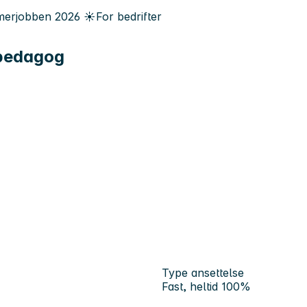
erjobben
2026
☀️
For bedrifter
lpedagog
Type ansettelse
Fast, heltid 100%