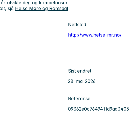
 du får utvikle deg og kompetansen
et, sjå
Helse Møre og Romsdal
Nettsted
http://www.helse-mr.no/
Sist endret
28. mai 2026
Referanse
09362e0c7649411d9aa340