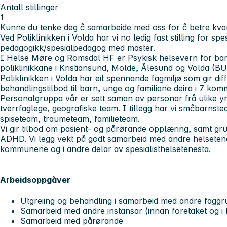
Antall stillinger
1
Kunne du tenke deg å samarbeide med oss for å betre kva
Ved Poliklinikken i Volda har vi no ledig fast stilling for spesi
pedagogikk/spesialpedagog med master.
I Helse Møre og Romsdal HF er Psykisk helsevern for ba
poliklinikkane i Kristiansund, Molde, Ålesund og Volda (B
Poliklinikken i Volda har eit spennande fagmiljø som gir diff
behandlingstilbod til barn, unge og familiane deira i 7 k
Personalgruppa vår er sett saman av personar frå ulike yr
tverrfaglege, geografiske team. I tillegg har vi småbarnst
spiseteam, traumeteam, familieteam.
Vi gir tilbod om pasient- og pårørande opplæring, samt gr
ADHD. Vi legg vekt på godt samarbeid med andre helsetene
kommunene og i andre delar av spesialisthelsetenesta.
Arbeidsoppgåver
Utgreiing og behandling i samarbeid med andre fagg
Samarbeid med andre instansar (innan foretaket og
Samarbeid med pårørande