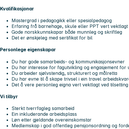
Kvalifikasjonar
Mastergrad i pedagogikk eller spesialpedagog
Erfaring frå barnehage, skule eller PPT vert vektlagt
Gode norskkunnskapar både munnleg og skriftleg
Det er ønskjeleg med sertifikat for bil
Personlege eigenskapar
Du har gode samarbeids- og kommunikasjonsevner
Du har interesse for fagutvikling og engasjement for u
Du arbeider sjølvstendig, strukturert og målretta
Du har evne til å skape trivsel i ein travel arbeidskva
Det å vere personleg eigna vert vektlagt ved tilsetting
Vi tilbyr
Sterkt tverrfagleg samarbeid
Ein inkluderande arbeidsplass
Løn etter gjeldande overeinskomstar
Medlemskap i god offentleg pensjonsordning og fordel