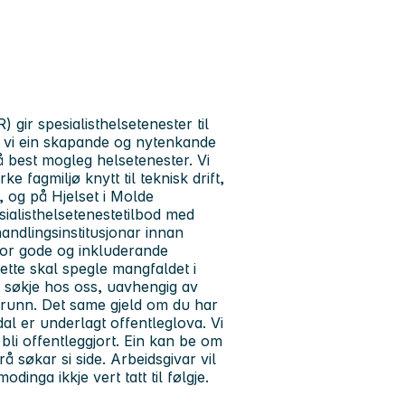
 gir spesialisthelsetenester til
er vi ein skapande og nytenkande
å best mogleg helsetenester. Vi
e fagmiljø knytt til teknisk drift,
 og på Hjelset i Molde
sialisthelsetenestetilbod med
handlingsinstitusjonar innan
 for gode og inkluderande
sette skal spegle mangfaldet i
 å søkje hos oss, uavhengig av
grunn. Det same gjeld om du har
al er underlagt offentleglova. Vi
n bli offentleggjort. Ein kan be om
å søkar si side. Arbeidsgivar vil
nga ikkje vert tatt til følgje.