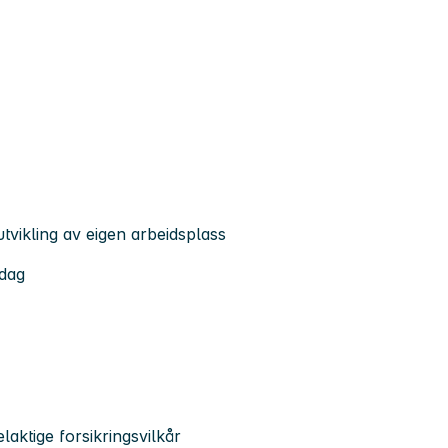
tvikling av eigen arbeidsplass
rdag
aktige forsikringsvilkår