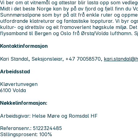
Vi ber om at vitnemål og attestar blir lasta opp som vedleg
Midt i det beste Norge kan by på av fjord og fjell finn du V
Sunnmørsalpane som byr på alt frå enkle ruter og oppmerka s
utfordrande klatreturar og fantastiske toppturar. Vi byr o
kultur- og idrettsliv og eit framoverlent høgskule miljø. 
flysamband til Bergen og Oslo frå Ørsta/Volda lufthamn.
S
Kontaktinformasjon
Kari Standal, Seksjonsleiar, +47 70058570,
kari.standal@
Arbeidsstad
Kløvertunvegen
6100 Volda
Nøkkelinformasjon:
Arbeidsgivar: Helse Møre og Romsdal HF
Referansenr.: 5122324485
Stillingsprosent: 100%