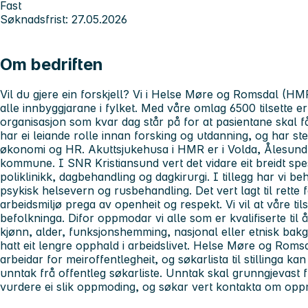
Fast
Søknadsfrist: 27.05.2026
Om bedriften
Vil du gjere ein forskjell? Vi i Helse Møre og Romsdal (HMR)
alle innbyggjarane i fylket. Med våre omlag 6500 tilsette 
organisasjon som kvar dag står på for at pasientane skal f
har ei leiande rolle innan forsking og utdanning, og har sterk
økonomi og HR. Akuttsjukehusa i HMR er i Volda, Ålesund,
kommune. I SNR Kristiansund vert det vidare eit breidt spe
poliklinikk, dagbehandling og dagkirurgi. I tillegg har vi be
psykisk helsevern og rusbehandling. Det vert lagt til rette
arbeidsmiljø prega av openheit og respekt. Vi vil at våre til
befolkninga. Difor oppmodar vi alle som er kvalifiserte til
kjønn, alder, funksjonshemming, nasjonal eller etnisk bak
hatt eit lengre opphald i arbeidslivet. Helse Møre og Romsd
arbeidar for meiroffentlegheit, og søkarlista til stillinga ka
unntak frå offentleg søkarliste. Unntak skal grunngjevast fr
vurdere ei slik oppmoding, og søkar vert kontakta om oppmodi