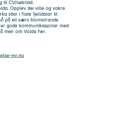
g til CV/søknad.
olda. Opplev dei ville og vakre
tiar i flate fjelldalar til
gså på eit særs blomstrande
Det er gode kommunikasjonar med
jå meir om Volda her.
helse-mr.no