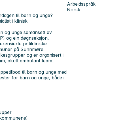
Arbeidsspråk
Norsk
rdagen til barn og unge?
alist i klinisk
rn og unge samansett av
UP) og ein døgnseksjon.
erensierte polikliniske
ommuner på Sunnmøre.
kesgrupper og er organisert i
eam, akutt ambulant team,
uppetilbod til barn og unge med
ster for barn og unge, både i
rupper
 i kommunene)