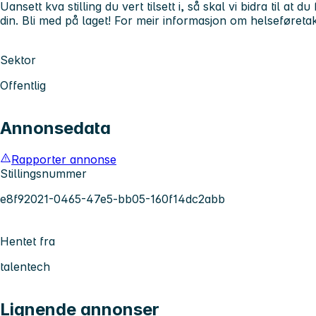
Uansett kva stilling du vert tilsett i, så skal vi bidra til at
din. Bli med på laget! For meir informasjon om helseføretak
Sektor
Offentlig
Annonsedata
Rapporter annonse
Stillingsnummer
e8f92021-0465-47e5-bb05-160f14dc2abb
Hentet fra
talentech
Lignende annonser