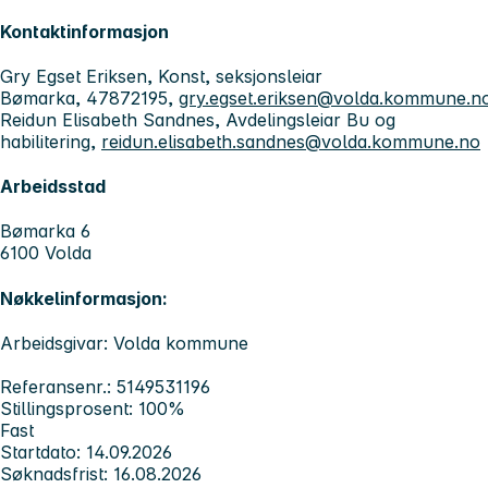
Kontaktinformasjon
Gry Egset Eriksen, Konst, seksjonsleiar
Bømarka, 47872195,
gry.egset.eriksen@volda.kommune.n
Reidun Elisabeth Sandnes, Avdelingsleiar Bu og
habilitering,
reidun.elisabeth.sandnes@volda.kommune.no
Arbeidsstad
Bømarka 6
6100 Volda
Nøkkelinformasjon:
Arbeidsgivar: Volda kommune
Referansenr.: 5149531196
Stillingsprosent: 100%
Fast
Startdato: 14.09.2026
Søknadsfrist: 16.08.2026