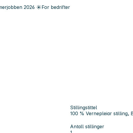
erjobben
2026
☀️
For bedrifter
Stillingstittel
100 % Vernepleiar stilling,
Antall stillinger
1