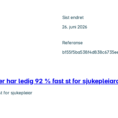
Sist endret
26. juni 2026
Referanse
b155f5ba538f4d838c6735e
har ledig 92 % fast st for sjukepleiar
 for sjukepleiar