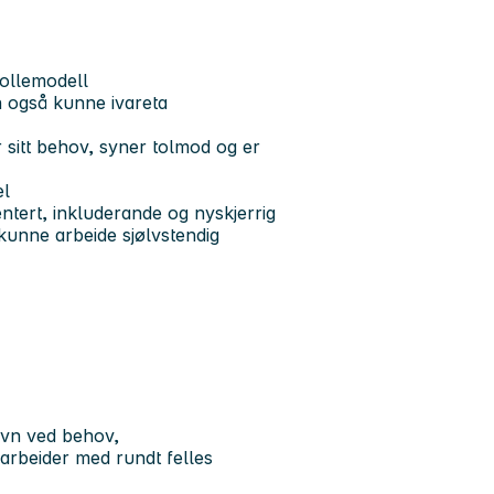
rollemodell
n også kunne ivareta
 sitt behov, syner tolmod og er
el
ntert, inkluderande og nyskjerrig
kunne arbeide sjølvstendig
evn ved behov,
arbeider med rundt felles