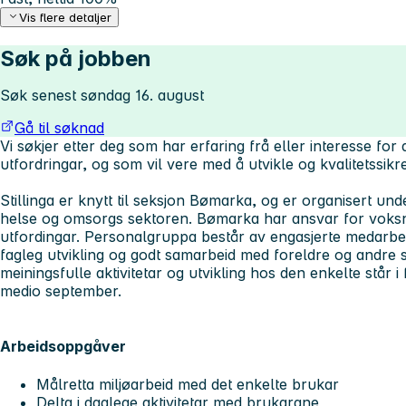
Vis flere detaljer
Søk på jobben
Søk senest søndag 16. august
Gå til søknad
Vi søkjer etter deg som har erfaring frå eller interesse f
utfordringar, og som vil vere med å utvikle og kvalitetssikre
Stillinga er knytt til seksjon Bømarka, og er organisert unde
helse og omsorgs sektoren. Bømarka har ansvar for voks
utfordingar. Personalgruppa består av engasjerte medarb
fagleg utvikling og godt samarbeid med foreldre og andre
meiningsfulle aktivitetar og utvikling hos den enkelte står i f
medio september.
Arbeidsoppgåver
Målretta miljøarbeid med det enkelte brukar
Delta i daglege aktivitetar med brukarane