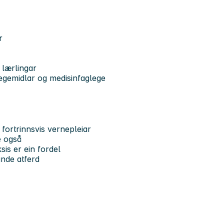
r
g lærlingar
legemidlar og medisinfaglege
fortrinnsvis vernepleiar
e også
sis er ein fordel
ande atferd