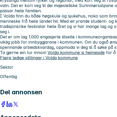
kryssinga mellom fylker og regionar, med kort veg til ruvan
vatn. Det er kort veg til dei majestetiske Sunnmørsalpane o
passar heile familien.
I Volda finn du både høgskule og sjukehus, noko som brin
menneske frå heile landet hit. Med eit yrande student- og 
tradisjonsrike festivalar heile året og vi har mange lag og 
seg i.
Det er om lag 1.000 engasjerte tilsette i kommuneorganisa
viktig jobb for innbyggjarane i kommunen. Om du også ønsk
spennande arbeidskvardag, oppmoda vi deg til å søke på s
Ta gjerne ein tur innom
Volda kommune si heimeside
for å 
Fleire ledige stillingar i Volda kommune
Sektor
Offentlig
Del annonsen