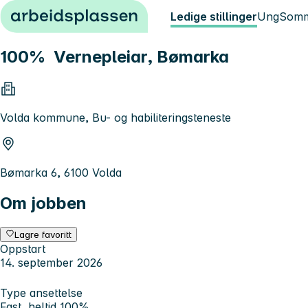
Hopp til innhold
Ledige stillinger
Ung
Somm
100% Vernepleiar, Bømarka
Volda kommune, Bu- og habiliteringsteneste
Bømarka 6, 6100 Volda
Om jobben
Lagre favoritt
Oppstart
14. september 2026
Type ansettelse
Fast, heltid 100%