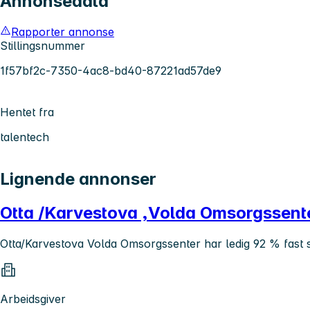
Annonsedata
Rapporter annonse
Stillingsnummer
1f57bf2c-7350-4ac8-bd40-87221ad57de9
Hentet fra
talentech
Lignende annonser
Otta /Karvestova ,Volda Omsorgssenter 
Otta/Karvestova Volda Omsorgssenter har ledig 92 % fast st
Arbeidsgiver