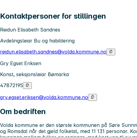
Kontaktpersoner for stillingen
Reidun Elisabeth Sandnes
Avdelingsleiar Bu og habilitering
reidun.elisabeth.sandnes@volda.kommune.no
Gry Egset Eriksen
Konst, seksjonsleiar Bømarka
47872195
gry.egset.eriksen@volda.kommune.no
Om bedriften
Volda kommune er den største kommunen på Søre Sunnmø
og Romsdal når det gjeld folketal, med 11 131 personar. Kom