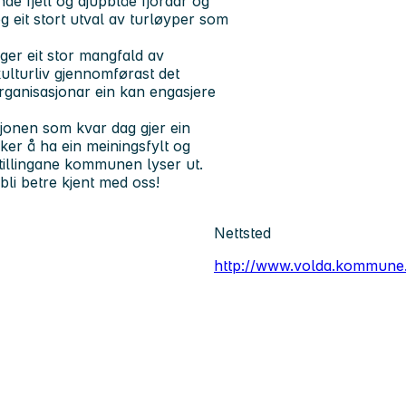
de fjell og djupblåe fjordar og
g eit stort utval av turløyper som
ger eit stor mangfald av
kulturliv gjennomførast det
organisasjonar ein kan engasjere
sjonen som kvar dag gjer ein
er å ha ein meiningsfylt og
tillingane kommunen lyser ut.
bli betre kjent med oss!
Nettsted
http://www.volda.kommune