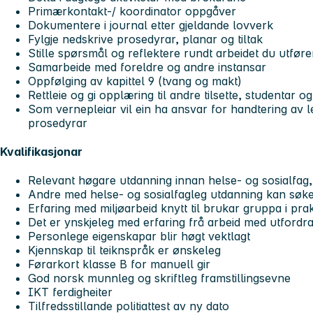
Primærkontakt-/ koordinator oppgåver
Dokumentere i journal etter gjeldande lovverk
Fylgje nedskrive prosedyrar, planar og tiltak
Stille spørsmål og reflektere rundt arbeidet du utføre
Samarbeide med foreldre og andre instansar
Oppfølging av kapittel 9 (tvang og makt)
Rettleie og gi opplæring til andre tilsette, studentar o
Som vernepleiar vil ein ha ansvar for handtering av 
prosedyrar
Kvalifikasjonar
Relevant høgare utdanning innan helse- og sosialfag, 
Andre med helse- og sosialfagleg utdanning kan søk
Erfaring med miljøarbeid knytt til brukar gruppa i prak
Det er ynskjeleg med erfaring frå arbeid med utfordr
Personlege eigenskapar blir høgt vektlagt
Kjennskap til teiknspråk er ønskeleg
Førarkort klasse B for manuell gir
God norsk munnleg og skriftleg framstillingsevne
IKT ferdigheiter
Tilfredsstillande politiattest av ny dato