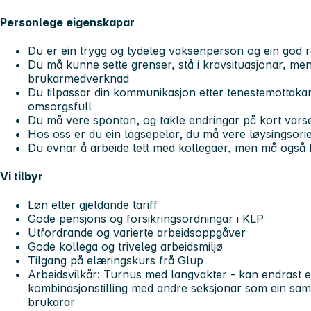
Personlege eigenskapar
Du er ein trygg og tydeleg vaksenperson og ein god 
Du må kunne sette grenser, stå i kravsituasjonar, me
brukarmedverknad
Du tilpassar din kommunikasjon etter tenestemottakar
omsorgsfull
Du må vere spontan, og takle endringar på kort vars
Hos oss er du ein lagsepelar, du må vere løysingsorie
Du evnar å arbeide tett med kollegaer, men må også 
Vi tilbyr
Løn etter gjeldande tariff
Gode pensjons og forsikringsordningar i KLP
Utfordrande og varierte arbeidsoppgåver
Gode kollega og triveleg arbeidsmiljø
Tilgang på elæringskurs frå Glup
Arbeidsvilkår: Turnus med langvakter - kan endrast 
kombinasjonstilling med andre seksjonar som ein sam
brukarar