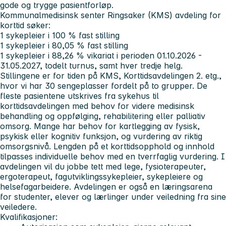
gode og trygge pasientforløp.
Kommunalmedisinsk senter Ringsaker (KMS) avdeling for
korttid
søker:
1 sykepleier i 100 % fast stilling
1 sykepleier i 80,05 % fast stilling
1 sykepleier i 88,26 % vikariat i perioden 01.10.2026 -
31.05.2027, todelt turnus, samt hver tredje helg.
Stillingene er for tiden på KMS, Korttidsavdelingen 2. etg.,
hvor vi har 30 sengeplasser fordelt på to grupper. De
fleste pasientene utskrives fra sykehus til
korttidsavdelingen med behov for videre medisinsk
behandling og oppfølging, rehabilitering eller palliativ
omsorg. Mange har behov for kartlegging av fysisk,
psykisk eller kognitiv funksjon, og vurdering av riktig
omsorgsnivå. Lengden på et korttidsopphold og innhold
tilpasses individuelle behov med en tverrfaglig vurdering. I
avdelingen vil du jobbe tett med lege, fysioterapeuter,
ergoterapeut, fagutviklingssykepleier, sykepleiere og
helsefagarbeidere. Avdelingen er også en læringsarena
for studenter, elever og lærlinger under veiledning fra sine
veiledere.
Kvalifikasjoner: