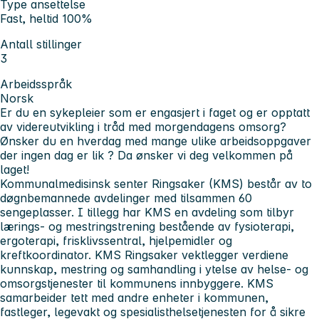
Type ansettelse
Fast, heltid 100%
Antall stillinger
3
Arbeidsspråk
Norsk
Er du en sykepleier som er engasjert i faget og er opptatt
av videreutvikling i tråd med morgendagens omsorg?
Ønsker du en hverdag med mange ulike arbeidsoppgaver
der ingen dag er lik ? Da ønsker vi deg velkommen på
laget!
Kommunalmedisinsk senter Ringsaker (KMS) består av to
døgnbemannede avdelinger med tilsammen 60
sengeplasser. I tillegg har KMS en avdeling som tilbyr
lærings- og mestringstrening bestående av fysioterapi,
ergoterapi, frisklivssentral, hjelpemidler og
kreftkoordinator. KMS Ringsaker vektlegger verdiene
kunnskap, mestring og samhandling i ytelse av helse- og
omsorgstjenester til kommunens innbyggere. KMS
samarbeider tett med andre enheter i kommunen,
fastleger, legevakt og spesialisthelsetjenesten for å sikre