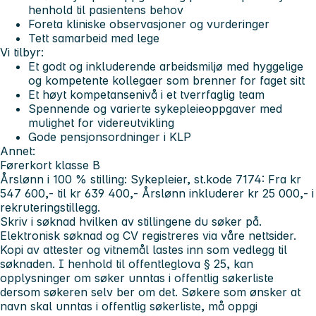
henhold til pasientens behov
Foreta kliniske observasjoner og vurderinger
Tett samarbeid med lege
Vi tilbyr:
Et godt og inkluderende arbeidsmiljø med hyggelige
og kompetente kollegaer som brenner for faget sitt
Et høyt kompetansenivå i et tverrfaglig team
Spennende og varierte sykepleieoppgaver med
mulighet for videreutvikling
Gode pensjonsordninger i KLP
Annet:
Førerkort klasse B
Årslønn i 100 % stilling: Sykepleier, st.kode 7174: Fra kr
547 600,- til kr 639 400,- Årslønn inkluderer kr 25 000,- i
rekruteringstillegg.
Skriv i søknad hvilken av stillingene du søker på.
Elektronisk søknad og CV registreres via våre nettsider.
Kopi av attester og vitnemål lastes inn som vedlegg til
søknaden. I henhold til offentleglova § 25, kan
opplysninger om søker unntas i offentlig søkerliste
dersom søkeren selv ber om det. Søkere som ønsker at
navn skal unntas i offentlig søkerliste, må oppgi