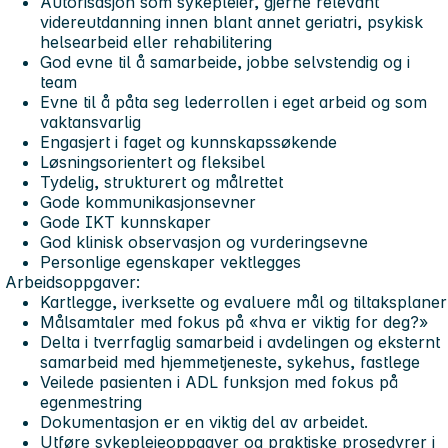
Autorisasjon som sykepleier, gjerne relevant
videreutdanning innen blant annet geriatri, psykisk
helsearbeid eller rehabilitering
God evne til å samarbeide, jobbe selvstendig og i
team
Evne til å påta seg lederrollen i eget arbeid og som
vaktansvarlig
Engasjert i faget og kunnskapssøkende
Løsningsorientert og fleksibel
Tydelig, strukturert og målrettet
Gode kommunikasjonsevner
Gode IKT kunnskaper
God klinisk observasjon og vurderingsevne
Personlige egenskaper vektlegges
Arbeidsoppgaver:
Kartlegge, iverksette og evaluere mål og tiltaksplaner
Målsamtaler med fokus på
«hva er viktig for deg?»
Delta i tverrfaglig samarbeid i avdelingen og eksternt
samarbeid med hjemmetjeneste, sykehus, fastlege
Veilede pasienten i ADL funksjon med fokus på
egenmestring
Dokumentasjon er en viktig del av arbeidet.
Utføre sykepleieoppgaver og praktiske prosedyrer i