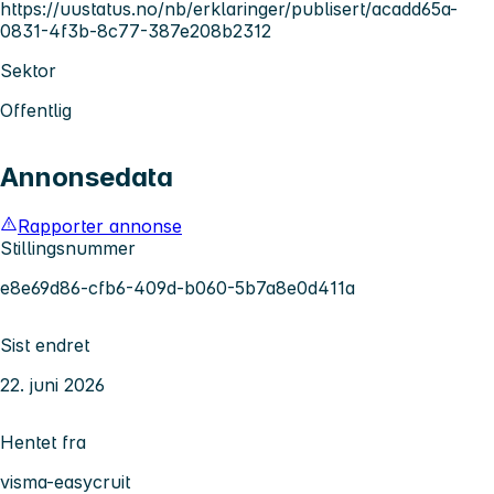
https://uustatus.no/nb/erklaringer/publisert/acadd65a-
0831-4f3b-8c77-387e208b2312
Sektor
Offentlig
Annonsedata
Rapporter annonse
Stillingsnummer
e8e69d86-cfb6-409d-b060-5b7a8e0d411a
Sist endret
22. juni 2026
Hentet fra
visma-easycruit