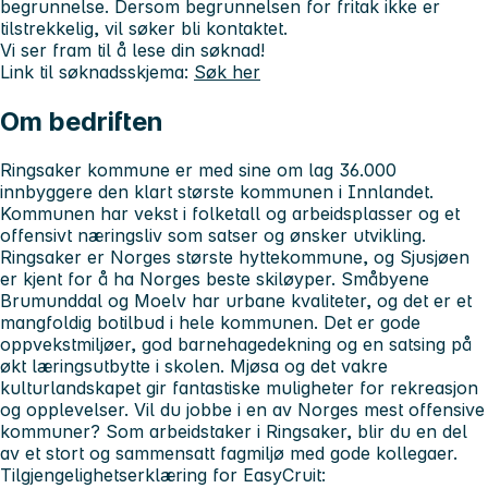
begrunnelse. Dersom begrunnelsen for fritak ikke er
tilstrekkelig, vil søker bli kontaktet.
Vi ser fram til å lese
din
søknad!
Link til søknadsskjema:
Søk her
Om bedriften
Ringsaker kommune er med sine om lag 36.000
innbyggere den klart største kommunen i Innlandet.
Kommunen har vekst i folketall og arbeidsplasser og et
offensivt næringsliv som satser og ønsker utvikling.
Ringsaker er Norges største hyttekommune, og Sjusjøen
er kjent for å ha Norges beste skiløyper. Småbyene
Brumunddal og Moelv har urbane kvaliteter, og det er et
mangfoldig botilbud i hele kommunen. Det er gode
oppvekstmiljøer, god barnehagedekning og en satsing på
økt læringsutbytte i skolen. Mjøsa og det vakre
kulturlandskapet gir fantastiske muligheter for rekreasjon
og opplevelser. Vil du jobbe i en av Norges mest offensive
kommuner? Som arbeidstaker i Ringsaker, blir du en del
av et stort og sammensatt fagmiljø med gode kollegaer.
Tilgjengelighetserklæring for EasyCruit: