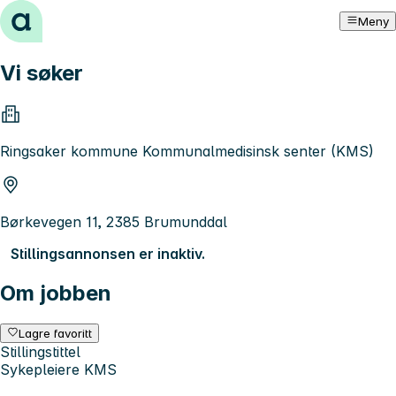
Hopp til innhold
Meny
Vi søker
Ringsaker kommune Kommunalmedisinsk senter (KMS)
Børkevegen 11, 2385 Brumunddal
Stillingsannonsen er inaktiv.
Om jobben
Lagre favoritt
Stillingstittel
Sykepleiere KMS