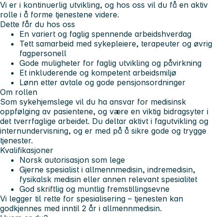
Vi er i kontinuerlig utvikling, og hos oss vil du få en aktiv
rolle i å forme tjenestene videre.
Dette får du hos oss
En variert og faglig spennende arbeidshverdag
Tett samarbeid med sykepleiere, terapeuter og øvrig
fagpersonell
Gode muligheter for faglig utvikling og påvirkning
Et inkluderende og kompetent arbeidsmiljø
Lønn etter avtale og gode pensjonsordninger
Om rollen
Som sykehjemslege vil du ha ansvar for medisinsk
oppfølging av pasientene, og være en viktig bidragsyter i
det tverrfaglige arbeidet. Du deltar aktivt i fagutvikling og
internundervisning, og er med på å sikre gode og trygge
tjenester.
Kvalifikasjoner
Norsk autorisasjon som lege
Gjerne spesialist i allmennmedisin, indremedisin,
fysikalsk medisin eller annen relevant spesialitet
God skriftlig og muntlig fremstillingsevne
Vi legger til rette for spesialisering – tjenesten kan
godkjennes med inntil 2 år i allmennmedisin.