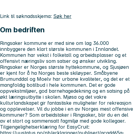
Link til søknadsskjema:
Søk her
Om bedriften
Ringsaker kommune er med sine om lag 36.000
innbyggere den klart største kommunen i Innlandet.
Kommunen har vekst i folketall og arbeidsplasser og et
offensivt næringsliv som satser og ønsker utvikling.
Ringsaker er Norges største hyttekommune, og Sjusjøen
er kjent for å ha Norges beste skiløyper. Småbyene
Brumunddal og Moelv har urbane kvaliteter, og det er et
mangfoldig botilbud i hele kommunen. Det er gode
oppvekstmiljøer, god barnehagedekning og en satsing på
økt læringsutbytte i skolen. Mjøsa og det vakre
kulturlandskapet gir fantastiske muligheter for rekreasjon
og opplevelser. Vil du jobbe i en av Norges mest offensive
kommuner? Som arbeidstaker i Ringsaker, blir du en del
av et stort og sammensatt fagmiljø med gode kollegaer.
Tilgjengelighetserklæring for EasyCruit:
https://uustatus.no/nb/erklaringer/publisert/acadd65a-