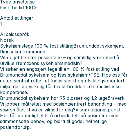
Type ansettelse
Fast, heltid 100%
Antall stillinger
1
Arbeidsspråk
Norsk
Sykehjemslege 100 % fast stilling
Brumunddal sykehjem,
Ringsaker kommune
Vil du jobbe nær pasientene – og samtidig være med å
utvikle fremtidens sykehjemsmedisin?
Vi søker en engasjert lege til en 100 % fast stilling ved
Brumunddal sykehjem og Nes sykehjem/FSE. Hos oss får
du en sentral rolle i et faglig sterkt og utviklingsorientert
miljø, der du virkelig får brukt bredden i din medisinske
kompetanse.
Brumunddal sykehjem har 95 plasser og 1,2 legeårsverk.
Vi jobber målrettet med pasientsentrert behandling – med
spørsmålet
«hva er viktig for deg?»
som utgangspunkt.
Her får du mulighet til å arbeide tett på pasienter med
sammensatte behov, og bidra til gode, helhetlige
pasientforløp.