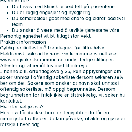
Hvem er du?
Du trives med klinisk arbeid tett på pasientene
Du er faglig engasjert og nysgjerrig
Du samarbeider godt med andre og bidrar positivt i
team
Du ønsker å være med å utvikle tjenestene våre
Personlig egnethet vil bli tillagt stor vekt.
Praktisk informasjon
Gyldig politiattest må fremlegges før tiltredelse.
Elektronisk søknad leveres via kommunens nettside:
www.ringsaker.kommune.no
under ledige stillinger.
Attester og vitnemål tas med til intervju.
I henhold til offentleglova § 25, kan opplysninger om
søker unntas i offentlig søkerliste dersom søkeren selv
ber om det. Søkere som ønsker at navn skal unntas i
offentlig søkerliste, må oppgi begrunnelse. Dersom
begrunnelsen for fritak ikke er tilstrekkelig, vil søker bli
kontaktet.
Hvorfor velge oss?
Hos oss får du ikke bare en legejobb – du får en
meningsfull rolle der du kan påvirke, utvikle og gjøre en
forskjell hver dag.