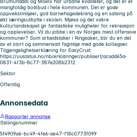
Brumunddal og Moelv har urbane kvaliteter, og det er et
mangfoldig botilbud i hele kommunen. Det er gode
oppvekstmiljøer, god barnehagedekning og en satsing på
økt læringsutbytte i skolen. Mjøsa og det vakre
kulturlandskapet gir fantastiske muligheter for rekreasjon
og opplevelser. Vil du jobbe i en av Norges mest offensive
kommuner? Som arbeidstaker i Ringsaker, blir du en del
av et stort og sammensatt fagmiljø med gode kollegaer.
Tilgjengelighetserklæring for EasyCruit:
https://uustatus.no/nb/erklaringer/publisert/acadd65a-
0831-4f3b-8c77-387e208b2312
Sektor
Offentlig
Annonsedata
Rapporter annonse
Stillingsnummer
5f4909a6-bc49-4fe6-ae47-f18c0773f099