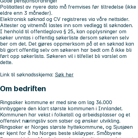
Gode pensjonsordninger
Politiattest av nyere dato må fremvises før tiltredelse (ikke
eldre enn 3 måneder).
Elektronisk søknad og CV registreres via våre nettsider.
Attester og vitnemål lastes inn som vedlegg til søknaden.
I henhold til offentleglova § 25, kan opplysninger om
søker unntas i offentlig søkerliste dersom søkeren selv
ber om det. Det gjøres oppmerksom på at en søknad kan
bli gjort offentlig selv om søkeren har bedt om å ikke bli
ført opp søkerlista. Søkeren vil i tilfellet bli varslet om
dette.
Link til søknadsskjema:
Søk her
Om bedriften
Ringsaker kommune er med sine om lag 36.000
innbyggere den klart største kommunen i Innlandet.
Kommunen har vekst i folketall og arbeidsplasser og et
offensivt næringsliv som satser og ønsker utvikling.
Ringsaker er Norges største hyttekommune, og Sjusjøen
er kjent for å ha Norges beste skiløyper. Småbyene