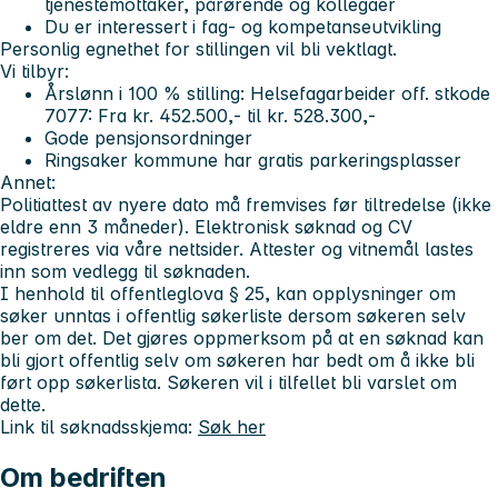
tjenestemottaker, pårørende og kollegaer
Du er interessert i fag- og kompetanseutvikling
Personlig egnethet for stillingen vil bli vektlagt.
Vi tilbyr:
Årslønn i 100 % stilling: Helsefagarbeider off. stkode
7077: Fra kr. 452.500,- til kr. 528.300,-
Gode pensjonsordninger
Ringsaker kommune har gratis parkeringsplasser
Annet:
Politiattest av nyere dato må fremvises før tiltredelse (ikke
eldre enn 3 måneder). Elektronisk søknad og CV
registreres via våre nettsider. Attester og vitnemål lastes
inn som vedlegg til søknaden.
I henhold til offentleglova § 25, kan opplysninger om
søker unntas i offentlig søkerliste dersom søkeren selv
ber om det. Det gjøres oppmerksom på at en søknad kan
bli gjort offentlig selv om søkeren har bedt om å ikke bli
ført opp søkerlista. Søkeren vil i tilfellet bli varslet om
dette.
Link til søknadsskjema:
Søk her
Om bedriften