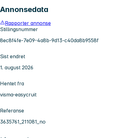
Annonsedata
Rapporter annonse
Stillingsnummer
8ec8f4fe-7e09-4a8b-9d13-c40da8b9558f
Sist endret
1. august 2026
Hentet fra
visma-easycruit
Referanse
3635761_211081_no