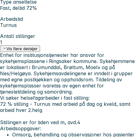
Type ansettelse
Fast, deltid 72%
Arbeidstid
Turnus
Antall stillinger
1
Vis flere detaljer
Enhet for institusjonstjenester har ansvar for
sykehjemsplassene i Ringsaker kommune. Sykehjemmene
er lokalisert i Brumunddal, Brøttum, Moelv og på
Nes/Helgøya. Sykehjemsavdelingene er inndelt i grupper
med egne postkjøkken og oppholdsrom. Tildeling av
sykehjemsplasser ivaretas av egen enhet for
tjenestetildeling og samordning.
Vi søker helsefagarbeider i fast stilling:
72 % stilling - Turnus med arbeid på dag og kveld, samt
arbeid hver 2.helg
Stillingen er for tiden ved m, avd.4
Arbeidsoppgaver:
Omsorg, behandling og observasjoner hos pasienter