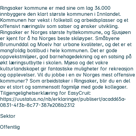
Ringsaker kommune er med sine om lag 36.000
innbyggere den klart største kommunen i Innlandet.
Kommunen har vekst i folketall og arbeidsplasser og et
offensivt næringsliv som satser og ønsker utvikling.
Ringsaker er Norges største hyttekommune, og Sjusjøen
er kjent for å ha Norges beste skiløyper. Småbyene
Brumunddal og Moelv har urbane kvaliteter, og det er et
mangfoldig botilbud i hele kommunen. Det er gode
oppvekstmiljøer, god barnehagedekning og en satsing på
økt læringsutbytte i skolen. Mjøsa og det vakre
kulturlandskapet gir fantastiske muligheter for rekreasjon
og opplevelser. Vil du jobbe i en av Norges mest offensive
kommuner? Som arbeidstaker i Ringsaker, blir du en del
av et stort og sammensatt fagmiljø med gode kollegaer.
Tilgjengelighetserklæring for EasyCruit:
https://uustatus.no/nb/erklaringer/publisert/acadd65a-
0831-4f3b-8c77-387e208b2312
Sektor
Offentlig