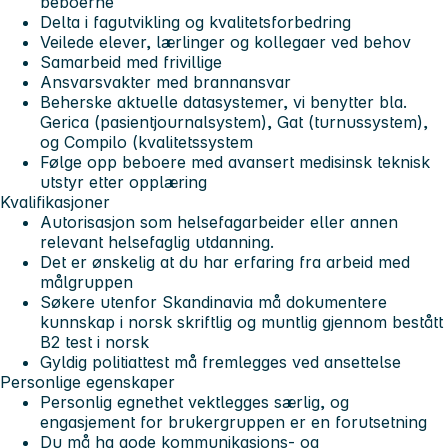
beboerne
Delta i fagutvikling og kvalitetsforbedring
Veilede elever, lærlinger og kollegaer ved behov
Samarbeid med frivillige
Ansvarsvakter med brannansvar
Beherske aktuelle datasystemer, vi benytter bla.
Gerica (pasientjournalsystem), Gat (turnussystem),
og Compilo (kvalitetssystem
Følge opp beboere med avansert medisinsk teknisk
utstyr etter opplæring
Kvalifikasjoner
Autorisasjon som helsefagarbeider eller annen
relevant helsefaglig utdanning.
Det er ønskelig at du har erfaring fra arbeid med
målgruppen
Søkere utenfor Skandinavia må dokumentere
kunnskap i norsk skriftlig og muntlig gjennom bestått
B2 test i norsk
Gyldig politiattest må fremlegges ved ansettelse
Personlige egenskaper
Personlig egnethet vektlegges særlig, og
engasjement for brukergruppen er en forutsetning
Du må ha gode kommunikasjons- og