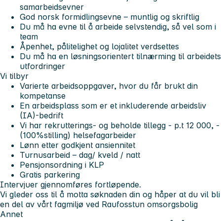
samarbeidsevner
God norsk formidlingsevne – muntlig og skriftlig
Du må ha evne til å arbeide selvstendig, så vel som i
team
Åpenhet, pålitelighet og lojalitet verdsettes
Du må ha en løsningsorientert tilnærming til arbeidets
utfordringer
Vi tilbyr
Varierte arbeidsoppgaver, hvor du får brukt din
kompetanse
En arbeidsplass som er et inkluderende arbeidsliv
(IA)-bedrift
Vi har rekrutterings- og beholde tillegg - p.t 12 000, -
(100%stilling) helsefagarbeider
Lønn etter godkjent ansiennitet
Turnusarbeid – dag/ kveld / natt
Pensjonsordning i KLP
Gratis parkering
Intervjuer gjennomføres fortløpende.
Vi gleder oss til å motta søknaden din og håper at du vil bli
en del av vårt fagmiljø ved Raufosstun omsorgsbolig
Annet