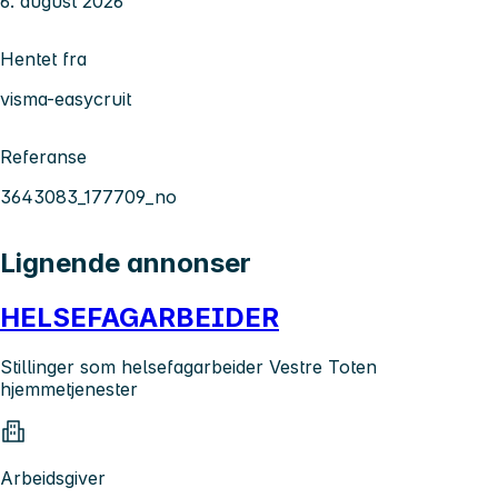
6. august 2026
Hentet fra
visma-easycruit
Referanse
3643083_177709_no
Lignende annonser
HELSEFAGARBEIDER
Stillinger som helsefagarbeider Vestre Toten
hjemmetjenester
Arbeidsgiver