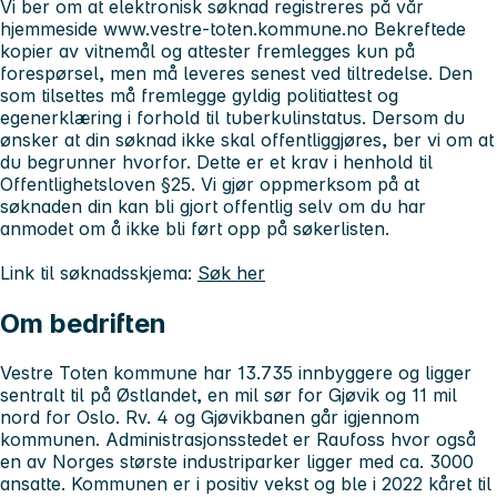
Vi ber om at elektronisk søknad registreres på vår
hjemmeside www.vestre-toten.kommune.no Bekreftede
kopier av vitnemål og attester fremlegges kun på
forespørsel, men må leveres senest ved tiltredelse. Den
som tilsettes må fremlegge gyldig politiattest og
egenerklæring i forhold til tuberkulinstatus. Dersom du
ønsker at din søknad ikke skal offentliggjøres, ber vi om at
du begrunner hvorfor. Dette er et krav i henhold til
Offentlighetsloven §25. Vi gjør oppmerksom på at
søknaden din kan bli gjort offentlig selv om du har
anmodet om å ikke bli ført opp på søkerlisten.
Link til søknadsskjema:
Søk her
Om bedriften
Vestre Toten kommune har 13.735 innbyggere og ligger
sentralt til på Østlandet, en mil sør for Gjøvik og 11 mil
nord for Oslo. Rv. 4 og Gjøvikbanen går igjennom
kommunen. Administrasjonsstedet er Raufoss hvor også
en av Norges største industriparker ligger med ca. 3000
ansatte. Kommunen er i positiv vekst og ble i 2022 kåret til