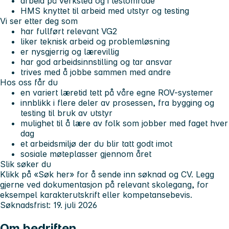
arbeid på verksted og i testområde
HMS knyttet til arbeid med utstyr og testing
Vi ser etter deg som
har fullført relevant VG2
liker teknisk arbeid og problemløsning
er nysgjerrig og lærevillig
har god arbeidsinnstilling og tar ansvar
trives med å jobbe sammen med andre
Hos oss får du
en variert læretid tett på våre egne ROV-systemer
innblikk i flere deler av prosessen, fra bygging og
testing til bruk av utstyr
mulighet til å lære av folk som jobber med faget hver
dag
et arbeidsmiljø der du blir tatt godt imot
sosiale møteplasser gjennom året
Slik søker du
Klikk på «Søk her» for å sende inn søknad og CV. Legg
gjerne ved dokumentasjon på relevant skolegang, for
eksempel karakterutskrift eller kompetansebevis.
Søknadsfrist: 19. juli 2026
Om bedriften