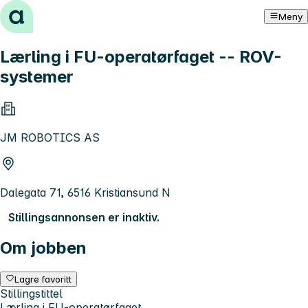
Hopp til innhold
Meny
Lærling i FU-operatørfaget -- ROV-
systemer
JM ROBOTICS AS
Dalegata 71, 6516 Kristiansund N
Stillingsannonsen er inaktiv.
Om jobben
Lagre favoritt
Stillingstittel
Lærling i FU-operatørfaget