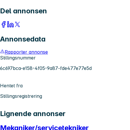
Del annonsen
Annonsedata
Rapporter annonse
Stillingsnummer
6c697bca-e158-4f05-9a87-fde477e77e5d
Hentet fra
Stillingsregistrering
Lignende annonser
Mekaniker/servicetekniker