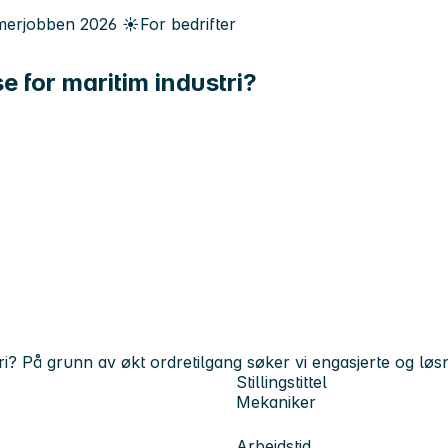
erjobben
2026
☀️
For bedrifter
e for maritim industri?
i? På grunn av økt ordretilgang søker vi engasjerte og løsn
Stillingstittel
Mekaniker
Arbeidstid