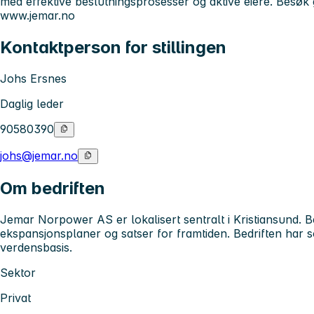
med effektive beslutningsprosesser og aktive eiere. Besøk
www.jemar.no
Kontaktperson for stillingen
Johs Ersnes
Daglig leder
90580390
johs@jemar.no
Om bedriften
Jemar Norpower AS er lokalisert sentralt i Kristiansund. Be
ekspansjonsplaner og satser for framtiden. Bedriften har 
verdensbasis.
Sektor
Privat