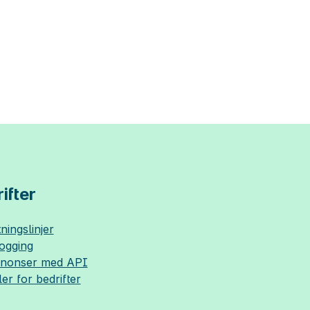
ifter
ningslinjer
logging
nnonser med API
ler for bedrifter