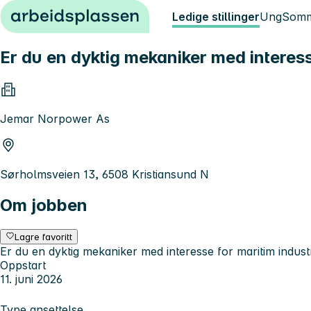
Hopp til innhold
Ledige stillinger
Ung
Somm
Er du en dyktig mekaniker med interess
Jemar Norpower As
Sørholmsveien 13, 6508 Kristiansund N
Om jobben
Lagre favoritt
Er du en dyktig mekaniker med interesse for maritim industr
Oppstart
11. juni 2026
Type ansettelse