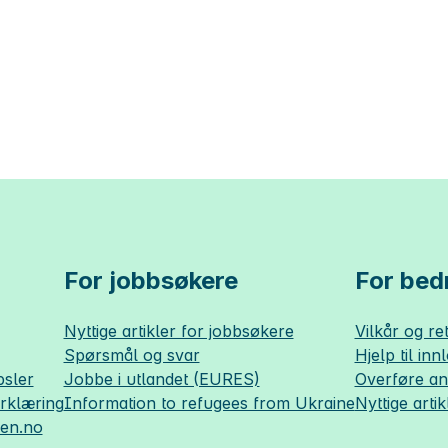
For jobbsøkere
For bedr
Nyttige artikler for jobbsøkere
Vilkår og ret
Spørsmål og svar
Hjelp til inn
sler
Jobbe i utlandet (EURES)
Overføre a
erklæring
Information to refugees from Ukraine
Nyttige artik
sen.no