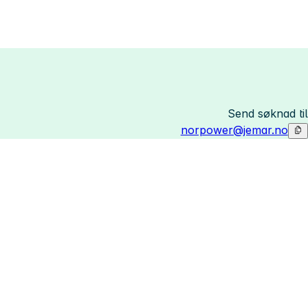
Send søknad til
norpower@jemar.no