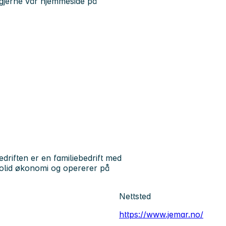
 gjerne vår hjemmeside på
driften er en familiebedrift med
solid økonomi og opererer på
Nettsted
https://www.jemar.no/