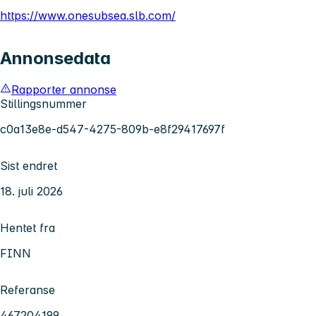
https://www.onesubsea.slb.com/
Annonsedata
Rapporter annonse
Stillingsnummer
c0a13e8e-d547-4275-809b-e8f29417697f
Sist endret
18. juli 2026
Hentet fra
FINN
Referanse
467204199