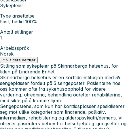
Sykepleier
Type ansettelse
Fast, heltid 100%
Antall stillinger
1
Arbeidsspråk
Norsk
Vis flere detaljer
Stilling som sykepleier på Skinnarberga helsehus, for
tiden på Lindrende Enhet
Skinnarberga helsehus er en korttidsinstitusjon med
39
sengeplasser fordelt på 5 sengeposter. Pasientene hos
oss kommer ofte fra sykehusopphold for videre
vurdering, utredning, behandling og/eller rehabilitering,
med sikte på å komme hjem.
Sengepostene, som kun har korttidsplasser spesialiserer
seg mot ulike kategorier som lindrende, palliativ,
intermediær, rehabilitering og alderspsykiatri/demens. Vi
utreder pasienters behov for helsehjelp og igangsetter og