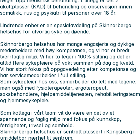
følger opp medisinsk behandling. I tillegg er det 2
akuttplasser (KAD) til behandling og observasjon innen
somatikk, rus og psykiatri til personer over 18 år.
Lindrende enhet er en spesialavdeling på Skinnarberga
helsehus for alvorlig syke og døende.
Skinnarberga helsehus har mange engasjerte og dyktige
medarbeidere med høy kompetanse, og vi har et bredt
tverrfaglig miljø. Vi har to leger i 100% stilling og det er
alltid flere sykepleiere på vakt sammen på dag og kveld.
Vi har stort fokus på oppgavedeling etter kompetanse og
har servicemedarbeider i full stilling.
Som sykepleier hos oss, samarbeider du tett med legene,
men også med fysioterapeuter, ergoterapeut,
saksbehandlere, hjelpemiddeltjenesten, rehabiliteringsteam
og hjemmesykepleie.
Som kollega i vårt team vil du være en del av et
spennende og faglig miljø med fokus på kunnskap,
ferdigheter, trivsel og samhold.
Skinnarberga helsehus er sentralt plassert i Kongsberg i
umiddelbar nærhet til sentrum.