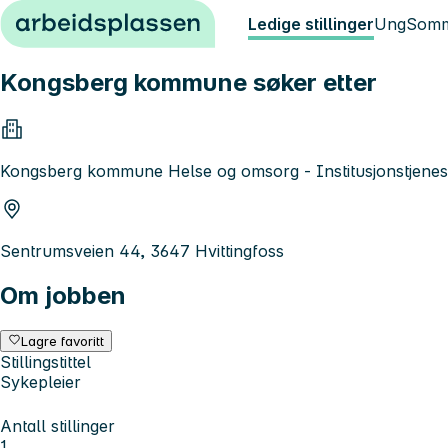
Hopp til innhold
Ledige stillinger
Ung
Somm
Kongsberg kommune søker etter
Kongsberg kommune Helse og omsorg - Institusjonstjenes
Sentrumsveien 44, 3647 Hvittingfoss
Om jobben
Lagre favoritt
Stillingstittel
Sykepleier
Antall stillinger
1