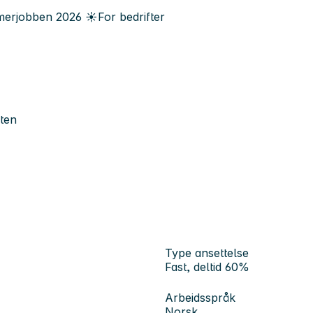
erjobben
2026
☀️
For bedrifter
ten
Type ansettelse
Fast, deltid 60%
Arbeidsspråk
Norsk