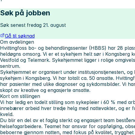
Søk på jobben
Søk senest fredag 21. august
Gå til søknad
Om avdelingen
Hvittingfoss bo- og behandlingssenter (HBBS) har 28 pla
heldøgns omsorg. Vi er et sykehjem helt sør i Kongsberg ko
Vestfold og Telemark. Sykehjemmet ligger i rolige omgivels
sentrum.
Sykehjemmet er organisert under institusjonstjenesten, og
sykehjem i Kongsberg. Vi har totalt ca. 50 ansatte. Hvittin
har pasienter med ulike diagnoser og sykdomsbilder. Vi har 
skapt av kreative og engasjerte ansatte.
Kort om stillingen
Vi har ledig en todelt stilling som sykepleier i 60 % med arb
innebærer arbeid hver tredje helg med nattevakter, og er 
kveld.
Du blir en del av et faglig sterkt og engasjert team beståe
helsefagarbeidere. Teamet har ansvar for oppfølging, obse
beboerne gjennom natten, med fokus på kvalitet, trygghet 