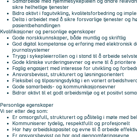
Samarbeide med hjemmesykepleien og andre relevant
sikre helhetlige tjenester
Bidra aktivt i fagutvikling, kvalitetsforbedring og imp
Delta i arbeidet med å sikre forsvarlige tjenester og h
pasientbehandlingen
Kvalifikasjoner og personlige egenskaper
Gode norskkunnskaper, både muntlig og skriftlig
God digital kompetanse og erfaring med elektronisk
journalsystemer
Trygg i sykepleierrollen og i stand til å arbeide selvst
Gode kliniske vurderingsevner og evne til å prioritere
Faglig engasjert med interesse for utvikling og forbed
Ansvarsbevisst, strukturert og løsningsorientert
Fleksibel og tilpasningsdyktig i en variert arbeidshver
Gode samarbeids- og kommunikasjonsevner
Bidrar aktivt til et godt arbeidsmiljø og et positivt sa
Personlige egenskaper
Vi ser etter deg som:
Er omsorgsfull, strukturert og pålitelig i møte med 
Kommuniserer tydelig, respektfullt og profesjonelt
Har høy arbeidskapasitet og evne til å arbeide effektiv
Er ansvarsbevisst og har god gjennomføringsevne