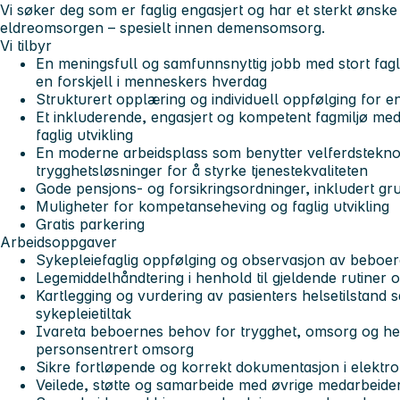
Vi søker deg som er faglig engasjert og har et sterkt ønske o
eldreomsorgen – spesielt innen demensomsorg.
Vi tilbyr
En meningsfull og samfunnsnyttig jobb med stort fagli
en forskjell i menneskers hverdag
Strukturert opplæring og individuell oppfølging for e
Et inkluderende, engasjert og kompetent fagmiljø med
faglig utvikling
En moderne arbeidsplass som benytter velferdsteknolo
trygghetsløsninger for å styrke tjenestekvaliteten
Gode pensjons- og forsikringsordninger, inkludert gru
Muligheter for kompetanseheving og faglig utvikling
Gratis parkering
Arbeidsoppgaver
Sykepleiefaglig oppfølging og observasjon av beboe
Legemiddelhåndtering i henhold til gjeldende rutiner o
Kartlegging og vurdering av pasienters helsetilstand 
sykepleietiltak
Ivareta beboernes behov for trygghet, omsorg og he
personsentrert omsorg
Sikre fortløpende og korrekt dokumentasjon i elektro
Veilede, støtte og samarbeide med øvrige medarbeider