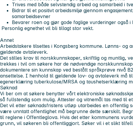
Trives med både selvstendig arbeid og samarbeid i tve
Bidrar til et positivt arbeidsmiljø gjennom engasjement,
samarbeidsevner
Bevarer roen og gjør gode faglige vurderinger også i
Personlig egnethet vil bli tillagt stor vekt.
Annet
Arbeidstakere tilsettes i Kongsberg kommune. Lønns- og arb
gjeldende avtaleverk.
Det stilles krav til norskkunnskaper, skriftlig og muntlig, 
trekkes i tvil om søkere har de nødvendige norskkunnsk
dokumentere sin kunnskap ved bestått språkprøve nivå B2 e
ansettelse. I henhold til gjeldende lov- og avtaleverk må tilf
egenerklæring tuberkulose/MRSA og taushetserklæring må l
Søknad
Vi ber om at søkere benytter vårt elektroniske søknadsskje
så fullstendig som mulig. Attester og vitnemål tas med til et
Det vil etter søknadsfristens utløp utarbeides en offentlig
være unntatt offentlighet må begrunne dette særskilt. Begru
til reglene i Offentleglova. Hvis det etter kommunens vurde
grunn, vil søkeren bli offentliggjort. Søker vil i et slikt tilf