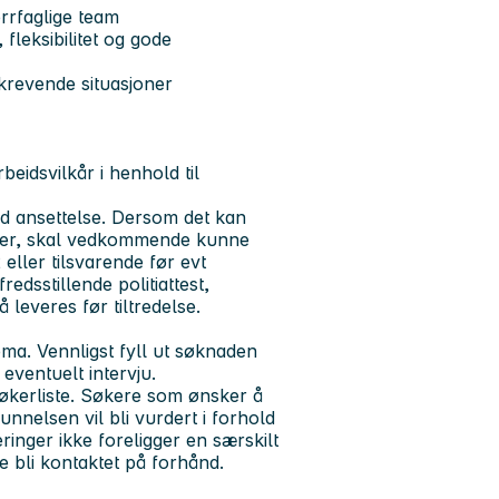
rrfaglige team
 fleksibilitet og gode
 krevende situasjoner
eidsvilkår i henhold til
ved ansettelse. Dersom det kan
aper, skal vedkommende kunne
ller tilsvarende før evt
redsstillende politiattest,
everes før tiltredelse.
ma. Vennligst fyll ut søknaden
 eventuelt intervju.
 søkerliste. Søkere som ønsker å
nnelsen vil bli vurdert i forhold
ringer ikke foreligger en særskilt
elle bli kontaktet på forhånd.