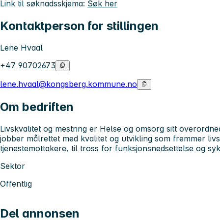
Link til søknadsskjema:
Søk her
Kontaktperson for stillingen
Lene Hvaal
+47 90702673
lene.hvaal@kongsberg.kommune.no
Om bedriften
Livskvalitet og mestring er Helse og omsorg sitt overordned
jobber målrettet med kvalitet og utvikling som fremmer livs
tjenestemottakere, til tross for funksjonsnedsettelse og s
Sektor
Offentlig
Del annonsen