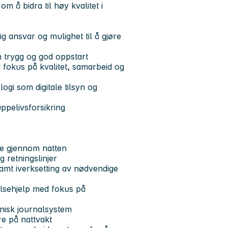
m å bidra til høy kvalitet i
g ansvar og mulighet til å gjøre
n trygg og god oppstart
 fokus på kvalitet, samarbeid og
gi som digitale tilsyn og
ppelivsforsikring
re gjennom natten
g retningslinjer
samt iverksetting av nødvendige
lsehjelp med fokus på
nisk journalsystem
e på nattvakt