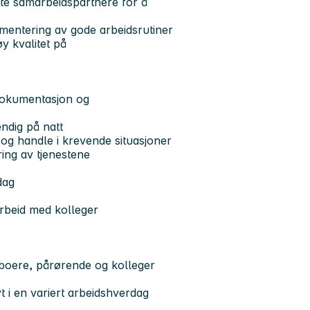
e samarbeidspartnere for å
lementering av gode arbeidsrutiner
øy kvalitet på
 dokumentasjon og
endig på natt
 og handle i krevende situasjoner
ring av tjenestene
dag
marbeid med kolleger
beboere, pårørende og kolleger
t i en variert arbeidshverdag