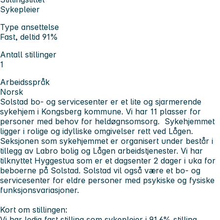
Sykepleier
Type ansettelse
Fast, deltid 91%
Antall stillinger
1
Arbeidsspråk
Norsk
Solstad bo- og servicesenter er et lite og sjarmerende
sykehjem i Kongsberg kommune. Vi har 11 plasser for
personer med behov for heldøgnsomsorg. Sykehjemmet
ligger i rolige og idylliske omgivelser rett ved Lågen.
Seksjonen som sykehjemmet er organisert under består i
tillegg av Labro bolig og Lågen arbeidstjenester. Vi har
tilknyttet Hyggestua som er et dagsenter 2 dager i uka for
beboerne på Solstad. Solstad vil også være et bo- og
servicesenter for eldre personer med psykiske og fysiske
funksjonsvariasjoner.
Kort om stillingen:
Vi har ledig fast stilling som sykepleier i 91,6% stilling.