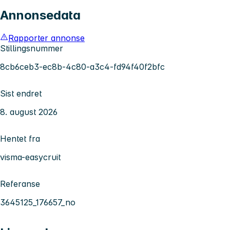
Annonsedata
Rapporter annonse
Stillingsnummer
8cb6ceb3-ec8b-4c80-a3c4-fd94f40f2bfc
Sist endret
8. august 2026
Hentet fra
visma-easycruit
Referanse
3645125_176657_no