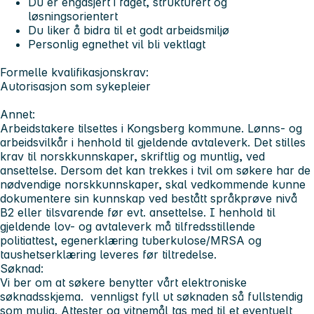
Du er engasjert i faget, strukturert og
løsningsorientert
Du liker å bidra til et godt arbeidsmiljø
Personlig egnethet vil bli vektlagt
Formelle kvalifikasjonskrav:
Autorisasjon som sykepleier
Annet:
Arbeidstakere tilsettes i Kongsberg kommune. Lønns- og
arbeidsvilkår i henhold til gjeldende avtaleverk. Det stilles
krav til norskkunnskaper, skriftlig og muntlig, ved
ansettelse. Dersom det kan trekkes i tvil om søkere har de
nødvendige norskkunnskaper, skal vedkommende kunne
dokumentere sin kunnskap ved bestått språkprøve nivå
B2 eller tilsvarende før evt. ansettelse. I henhold til
gjeldende lov- og avtaleverk må tilfredsstillende
politiattest, egenerklæring tuberkulose/MRSA og
taushetserklæring leveres før tiltredelse.
Søknad:
Vi ber om at søkere benytter vårt elektroniske
søknadsskjema. vennligst fyll ut søknaden så fullstendig
som mulig. Attester og vitnemål tas med til et eventuelt